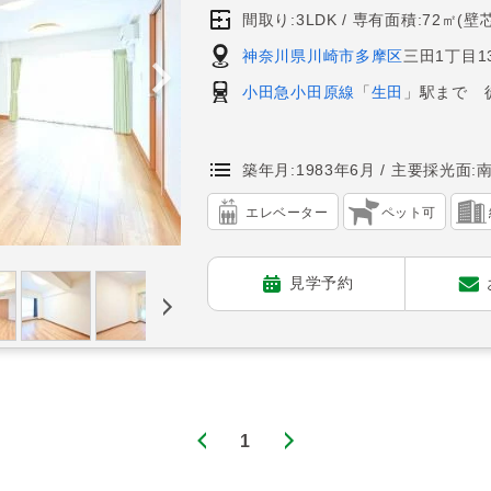
間取り:3LDK
専有面積:72㎡(壁芯
神奈川県川崎市多摩区
三田1丁目13
小田急小田原線
「
生田
」駅まで 
築年月:1983年6月
主要採光面:
エレベーター
ペット可
見学予約
1