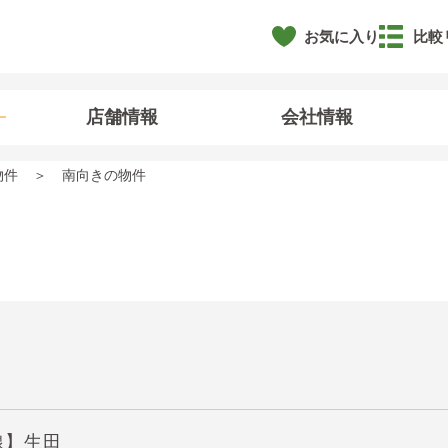
お気に入り
比較
店舗情報
会社情報
物件
南向きの物件
線】生田