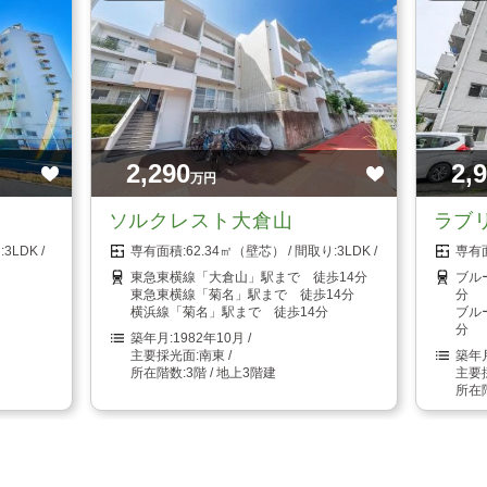
2,290
2,
万円
ソルクレスト大倉山
ラブ
3LDK
62.34㎡（壁芯）
3LDK
東急東横線「大倉山」駅まで 徒歩14分
ブル
東急東横線「菊名」駅まで 徒歩14分
分
横浜線「菊名」駅まで 徒歩14分
ブル
分
1982年10月
南東
3階 / 地上3階建