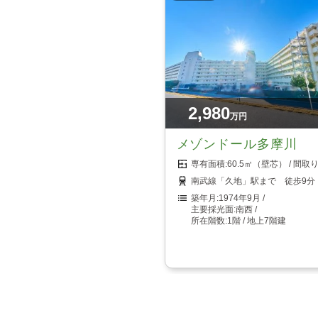
2,980
万円
メゾンドール多摩川
60.5㎡（壁芯）
南武線「久地」駅まで 徒歩9分
1974年9月
南西
1階 / 地上7階建