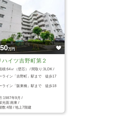
950
万円
リハイツ吉野町第２
64㎡（壁芯）
3LDK
ーライン「吉野町」駅まで 徒歩17
ーライン「阪東橋」駅まで 徒歩18
1987年9月
南東
4階 / 地上7階建