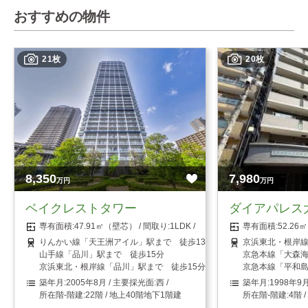
おすすめの物件
21枚
20枚
8,350
7,980
万円
万円
ベイクレストタワー
ダイアパレス
47.91㎡（壁芯）
1LDK
52.2
りんかい線「天王洲アイル」駅まで 徒歩13分
京浜東北・根岸線
山手線「品川」駅まで 徒歩15分
京急本線「大森海
京浜東北・根岸線「品川」駅まで 徒歩15分
京急本線「平和島
2005年8月
西
1998年9
22階 / 地上40階地下1階建
4階 