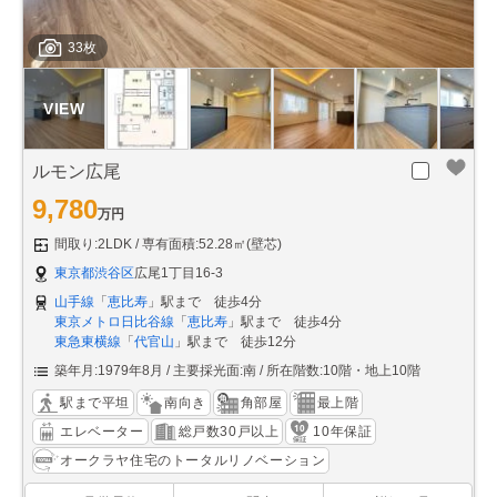
33枚
ルモン広尾
9,780
万円
間取り:2LDK
専有面積:52.28㎡(壁芯)
東京都渋谷区
広尾1丁目16-3
山手線
「
恵比寿
」駅まで 徒歩4分
東京メトロ日比谷線
「
恵比寿
」駅まで 徒歩4分
東急東横線
「
代官山
」駅まで 徒歩12分
築年月:1979年8月
主要採光面:南
所在階数:10階・地上10階
駅まで平坦
南向き
角部屋
最上階
エレベーター
総戸数30戸以上
10年保証
オークラヤ住宅のトータルリノベーション