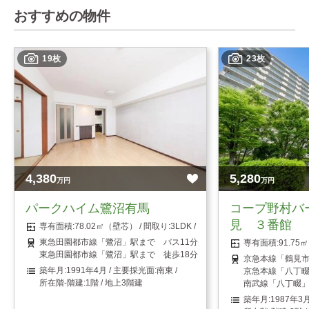
おすすめの物件
19枚
23枚
4,380
5,280
万円
万円
パークハイム鷺沼有馬
コープ野村バ
見 ３番館
78.02㎡（壁芯）
3LDK
東急田園都市線「鷺沼」駅まで バス11分 「中有馬」停まで 徒歩3
91.7
東急田園都市線「鷺沼」駅まで 徒歩18分
京急本線「鶴見市
1991年4月
南東
京急本線「八丁畷
1階 / 地上3階建
南武線「八丁畷」
1987年3