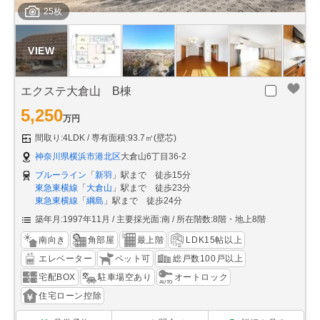
25枚
エクステ大倉山 B棟
5,250
万円
間取り:4LDK
専有面積:93.7㎡(壁芯)
神奈川県横浜市港北区
大倉山6丁目36-2
ブルーライン
「
新羽
」駅まで 徒歩15分
東急東横線
「
大倉山
」駅まで 徒歩23分
東急東横線
「
綱島
」駅まで 徒歩24分
築年月:1997年11月
主要採光面:南
所在階数:8階・地上8階
南向き
角部屋
最上階
LDK15帖以上
エレベーター
ペット可
総戸数100戸以上
宅配BOX
駐車場空あり
オートロック
住宅ローン控除