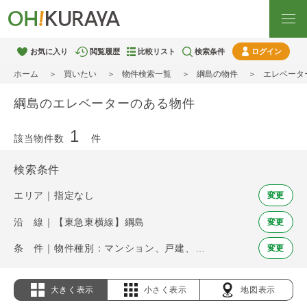
お気に入り
閲覧履歴
比較リスト
検索条件
ログイン
ホーム
買いたい
物件検索一覧
綱島の物件
エレベータ
綱島のエレベーターのある物件
1
該当物件数
件
検索条件
エリア｜指定なし
変更
沿 線｜【東急東横線】綱島
変更
条 件｜物件種別：マンション、戸建、土地 / エレベーター
変更
大きく表示
小さく表示
地図表示