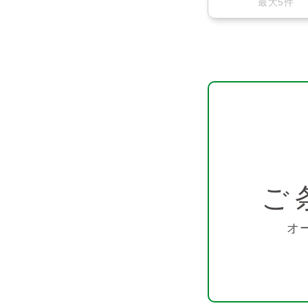
最大5件
ご
オ