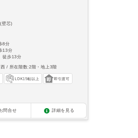
(壁芯)
歩8分
13分
 徒歩13分
南西
所在階数:2階・地上3階
）
LDK15帖以上
即引渡可
お問合せ
詳細を見る