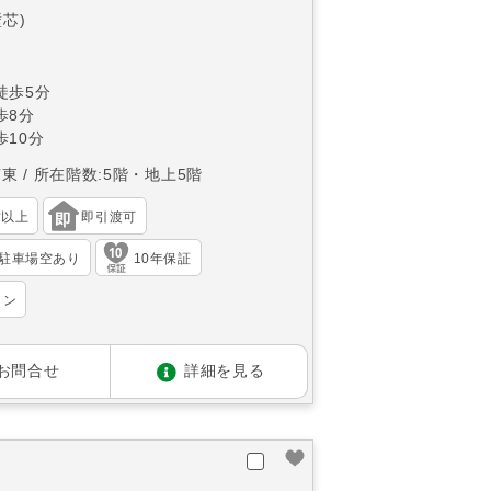
壁芯)
徒歩5分
歩8分
10分
南東
所在階数:5階・地上5階
帖以上
即引渡可
駐車場空あり
10年保証
ョン
お問合せ
詳細を見る