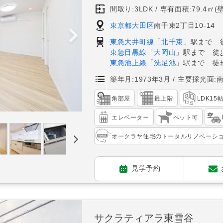
間取り:3LDK
専有面積:79.4㎡(
東京都大田区
南千束2丁目10-14
東急大井町線
「
北千束
」駅まで 
東急目黒線
「
大岡山
」駅まで 徒
東急池上線
「
洗足池
」駅まで 徒歩
築年月:1973年3月
主要採光面:
角部屋
最上階
LDK15
エレベーター
ペット可
オークラヤ住宅のトータルリノベーシ
見学予約
サクラティアラ東雪谷