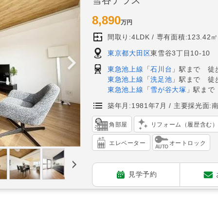
8,890
万円
間取り:4LDK
専有面積:123.42㎡
東京都大田区
東雪谷3丁目10-10
東急池上線
「
石川台
」駅まで 徒
東急池上線
「
洗足池
」駅まで 徒歩
東急池上線
「
雪が谷大塚
」駅まで
築年月:1981年7月
主要採光面:
角部屋
リフォーム（履歴含む
エレベーター
オートロック
見学予約