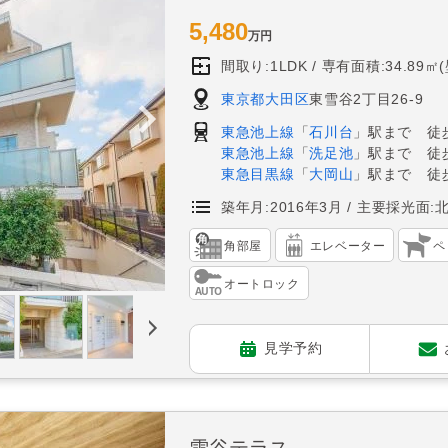
5,480
万円
間取り:1LDK
専有面積:34.89㎡
東京都大田区
東雪谷2丁目26-9
東急池上線
「
石川台
」駅まで 徒
東急池上線
「
洗足池
」駅まで 徒
東急目黒線
「
大岡山
」駅まで 徒歩
築年月:2016年3月
主要採光面:
角部屋
エレベーター
ペ
オートロック
見学予約
雪谷テラス