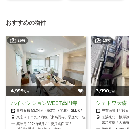
おすすめの物件
25枚
18枚
4,999
3,990
万円
万円
ハイマンションWEST高円寺
シェトワ大森
53.34㎡（壁芯）
2LDK
47.3
東京メトロ丸ノ内線「東高円寺」駅まで 徒歩1分
京浜東北・根岸線
京急本線「大森海
1974年6月
東
7階 / 地上10階建
1978年3