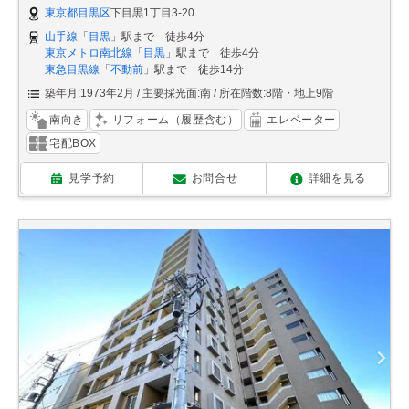
東京都目黒区
下目黒1丁目3-20
山手線
「
目黒
」駅まで 徒歩4分
東京メトロ南北線
「
目黒
」駅まで 徒歩4分
東急目黒線
「
不動前
」駅まで 徒歩14分
築年月:1973年2月
主要採光面:南
所在階数:8階・地上9階
南向き
リフォーム（履歴含む）
エレベーター
宅配BOX
見学予約
お問合せ
詳細を見る