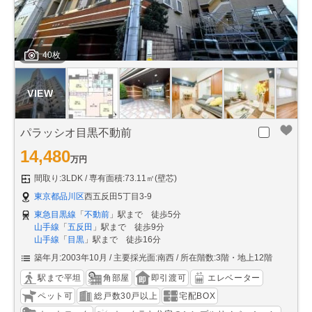
40枚
パラッシオ目黒不動前
14,480
万円
間取り:3LDK
専有面積:73.11㎡(壁芯)
東京都品川区
西五反田5丁目3-9
東急目黒線
「
不動前
」駅まで 徒歩5分
山手線
「
五反田
」駅まで 徒歩9分
山手線
「
目黒
」駅まで 徒歩16分
築年月:2003年10月
主要採光面:南西
所在階数:3階・地上12階
駅まで平坦
角部屋
即引渡可
エレベーター
ペット可
総戸数30戸以上
宅配BOX