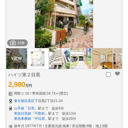
33枚
ハイツ第２目黒
2,980
万円
間取り:1K
専有面積:24.73㎡(壁芯)
東京都目黒区
下目黒2丁目21-24
山手線
「
目黒
」駅まで 徒歩9分
東急目黒線
「
不動前
」駅まで 徒歩13分
東急東横線
「
中目黒
」駅まで 徒歩20分
築年月:1977年7月
主要採光面:南東
所在階数:8階・地上9階