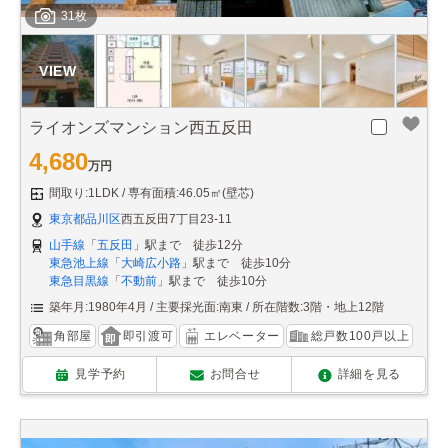
31枚
ライオンズマンション西五反田
4,680
万円
間取り:1LDK
専有面積:46.05㎡(壁芯)
東京都品川区
西五反田7丁目23-11
山手線
「
五反田
」駅まで 徒歩12分
東急池上線
「
大崎広小路
」駅まで 徒歩10分
東急目黒線
「
不動前
」駅まで 徒歩10分
築年月:1980年4月
主要採光面:南東
所在階数:3階・地上12階
角部屋
即引渡可
エレベーター
総戸数100戸以上
見学予約
お問合せ
詳細を見る