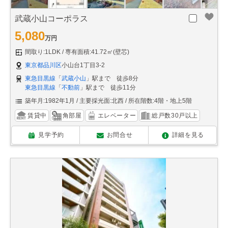
武蔵小山コーポラス
5,080
万円
間取り:1LDK
専有面積:41.72㎡(壁芯)
東京都品川区
小山台1丁目3-2
東急目黒線
「
武蔵小山
」駅まで 徒歩8分
東急目黒線
「
不動前
」駅まで 徒歩11分
築年月:1982年1月
主要採光面:北西
所在階数:4階・地上5階
賃貸中
角部屋
エレベーター
総戸数30戸以上
見学予約
お問合せ
詳細を見る