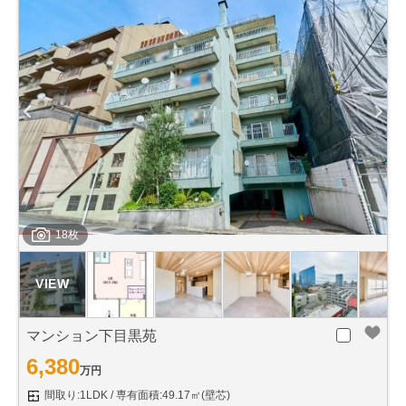
18枚
マンション下目黒苑
6,380
万円
間取り:1LDK
専有面積:49.17㎡(壁芯)