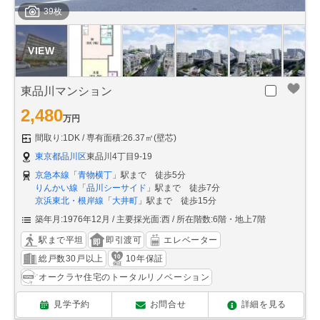
39枚
東品川マンション
2,480
万円
間取り:1DK
専有面積:26.37㎡(壁芯)
東京都品川区
東品川4丁目9-19
京急本線
「
青物横丁
」駅まで 徒歩5分
りんかい線
「
品川シーサイド
」駅まで 徒歩7分
京浜東北・根岸線
「
大井町
」駅まで 徒歩15分
築年月:1976年12月
主要採光面:西
所在階数:6階・地上7階
駅まで平坦
即引渡可
エレベーター
総戸数30戸以上
10年保証
オークラヤ住宅のトータルリノベーション
見学予約
お問合せ
詳細を見る