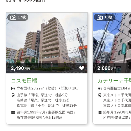
17枚
13枚
2,490
2,090
万円
万円
コスモ田端
カテリーナ千
28.29㎡（壁芯）
1K
23.8
山手線「田端」駅まで 徒歩9分
東京メトロ千代田
高崎線「尾久」駅まで 徒歩12分
東京メトロ千代田
都電荒川線「小台」駅まで 徒歩13分
東京メトロ南北線
1993年7月
南西
1998年3
6階 / 地上12階建
2階 