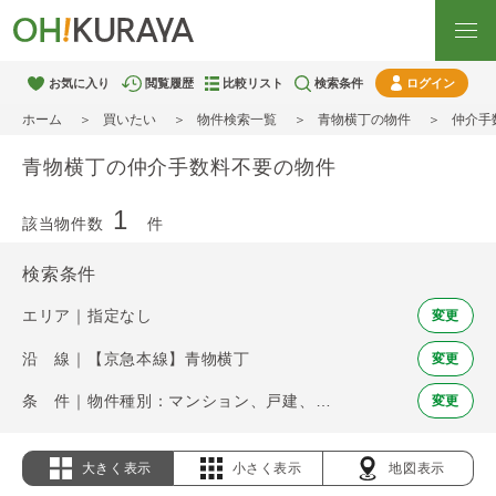
お気に入り
閲覧履歴
比較リスト
検索条件
ログイン
ホーム
買いたい
物件検索一覧
青物横丁の物件
仲介手
青物横丁の仲介手数料不要の物件
1
該当物件数
件
検索条件
エリア｜指定なし
変更
沿 線｜【京急本線】青物横丁
変更
条 件｜物件種別：マンション、戸建、土地 / 仲介手数料不要
変更
大きく表示
小さく表示
地図表示