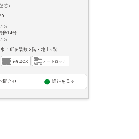
(壁芯)
20
4分
徒歩14分
4分
南東
所在階数:2階・地上6階
宅配BOX
オートロック
お問合せ
詳細を見る