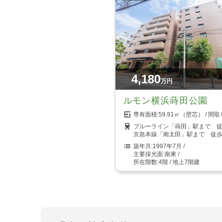
4,180
万円
ルモン横浜蒔田公園
59.91㎡（壁芯）
ブルーライン「蒔田」駅まで 徒
京急本線「南太田」駅まで 徒歩
1997年7月
南東
4階 / 地上7階建