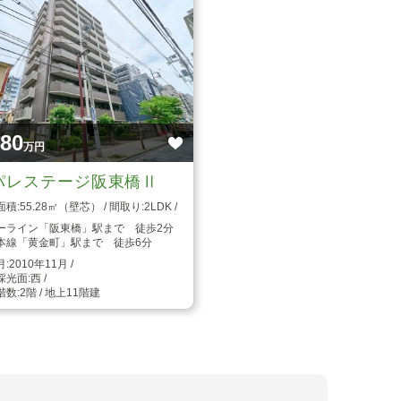
480
万円
パレステージ阪東橋Ⅱ
55.28㎡（壁芯）
2LDK
ーライン「阪東橋」駅まで 徒歩2分
本線「黄金町」駅まで 徒歩6分
2010年11月
西
2階 / 地上11階建