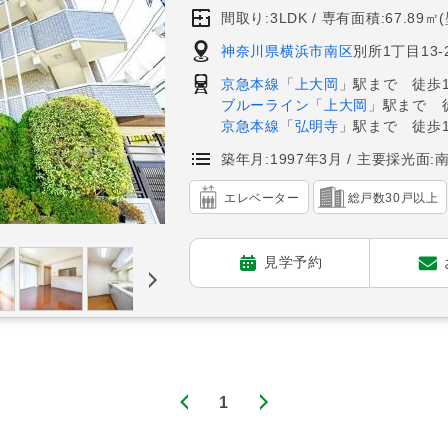
間取り:3LDK
専有面積:67.89㎡
神奈川県横浜市南区
別所1丁目13-
京急本線
「
上大岡
」駅まで 徒歩1
ブルーライン
「
上大岡
」駅まで 
京急本線
「
弘明寺
」駅まで 徒歩1
築年月:1997年3月
主要採光面:
エレベーター
総戸数30戸以上
見学予約
1