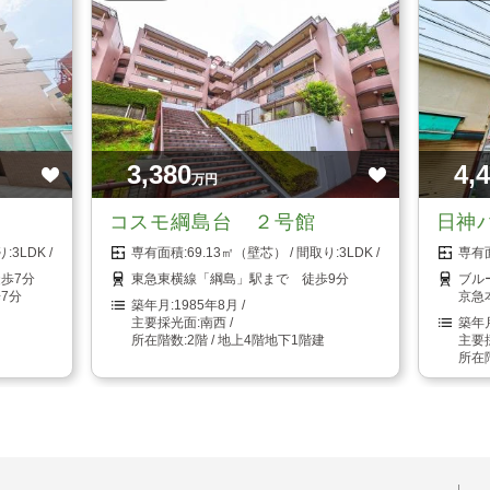
3,380
4,
万円
コスモ綱島台 ２号館
日神
3LDK
69.13㎡（壁芯）
3LDK
歩7分
東急東横線「綱島」駅まで 徒歩9分
ブル
7分
京急
1985年8月
南西
2階 / 地上4階地下1階建