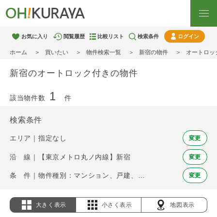
お気に入り
閲覧履歴
比較リスト
検索条件
ログイン
ホーム
買いたい
物件検索一覧
新宿の物件
オートロッ
新宿のオートロック付きの物件
1
該当物件数
件
検索条件
エリア｜指定なし
変更
沿 線｜【東京メトロ丸ノ内線】新宿
変更
条 件｜物件種別：マンション、戸建、土地 / オートロック
変更
大きく表示
小さく表示
地図表示