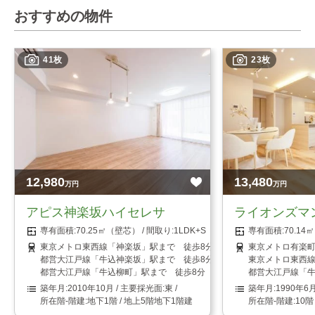
おすすめの物件
41枚
23枚
12,980
13,480
万円
万円
アピス神楽坂ハイセレサ
ライオンズマ
70.25㎡（壁芯）
1LDK+S（納戸）
70.1
東京メトロ東西線「神楽坂」駅まで 徒歩8分
東京メトロ有楽町
都営大江戸線「牛込神楽坂」駅まで 徒歩8分
東京メトロ東西線
都営大江戸線「牛込柳町」駅まで 徒歩8分
都営大江戸線「牛
2010年10月
東
1990年6
地下1階 / 地上5階地下1階建
10階