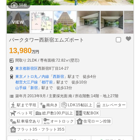
58枚
パークタワー西新宿エムズポート
13,980
万円
間取り:2LDK
専有面積:72.82㎡(壁芯)
東京都新宿区
西新宿8丁目14-27
東京メトロ丸ノ内線
「
西新宿
」駅まで 徒歩4分
都営大江戸線
「
都庁前
」駅まで 徒歩10分
山手線
「
新宿
」駅まで 徒歩13分
築年月:2013年9月
主要採光面:南
所在階数:14階・地上27階
駅まで平坦
南向き
LDK15帖以上
エレベーター
ペット可
総戸数100戸以上
宅配BOX
駐車場空あり
オートロック
住宅ローン控除
フラット35・フラット35S