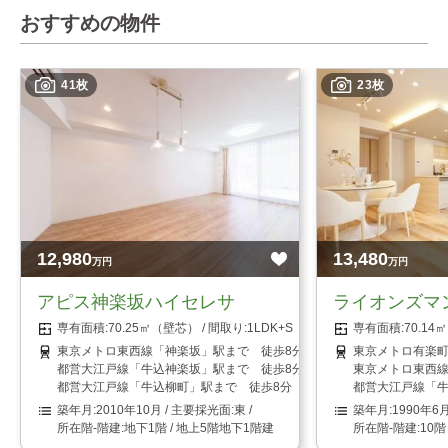
おすすめの物件
41枚
23枚
12,980
13,480
万円
万円
アピス神楽坂ハイセレサ
ライオンズマ
70.25㎡（壁芯）
1LDK+S（納戸）
70.1
東京メトロ東西線「神楽坂」駅まで 徒歩8分
東京メトロ有楽町
都営大江戸線「牛込神楽坂」駅まで 徒歩8分
東京メトロ東西線
都営大江戸線「牛込柳町」駅まで 徒歩8分
都営大江戸線「牛
2010年10月
東
1990年6
地下1階 / 地上5階地下1階建
10階