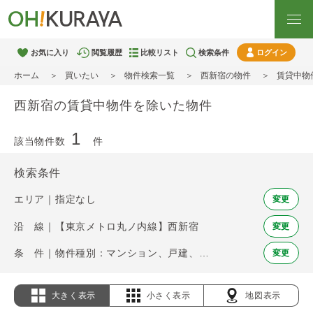
お気に入り
閲覧履歴
比較リスト
検索条件
ログイン
ホーム
買いたい
物件検索一覧
西新宿の物件
賃貸中物
西新宿の賃貸中物件を除いた物件
1
該当物件数
件
検索条件
エリア｜指定なし
変更
沿 線｜【東京メトロ丸ノ内線】西新宿
変更
条 件｜物件種別：マンション、戸建、土地 / 賃貸中物件を除く
変更
大きく表示
小さく表示
地図表示