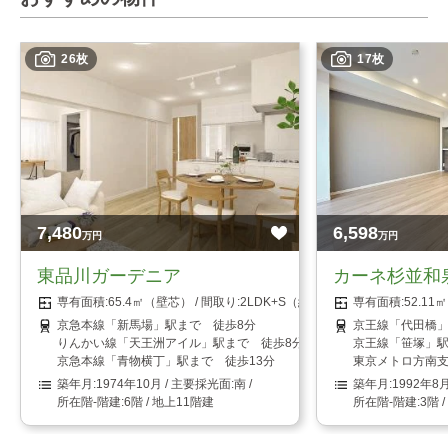
26枚
17枚
7,480
6,598
万円
万円
東品川ガーデニア
カーネ杉並和
65.4㎡（壁芯）
2LDK+S（納戸）
52.1
京急本線「新馬場」駅まで 徒歩8分
京王線「代田橋」
りんかい線「天王洲アイル」駅まで 徒歩8分
京王線「笹塚」駅
京急本線「青物横丁」駅まで 徒歩13分
東京メトロ方南支
1974年10月
南
1992年8
6階 / 地上11階建
3階 