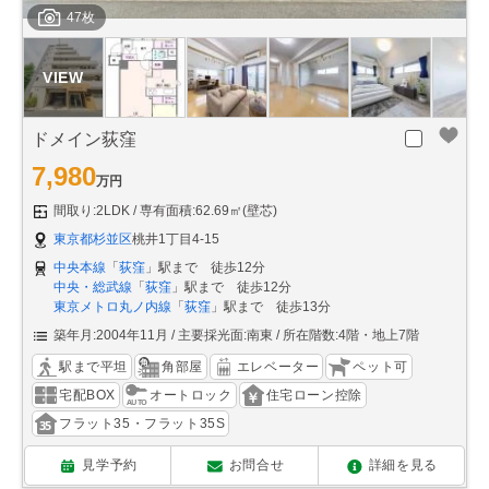
47枚
ドメイン荻窪
7,980
万円
間取り:2LDK
専有面積:62.69㎡(壁芯)
東京都杉並区
桃井1丁目4-15
中央本線
「
荻窪
」駅まで 徒歩12分
中央・総武線
「
荻窪
」駅まで 徒歩12分
東京メトロ丸ノ内線
「
荻窪
」駅まで 徒歩13分
築年月:2004年11月
主要採光面:南東
所在階数:4階・地上7階
駅まで平坦
角部屋
エレベーター
ペット可
宅配BOX
オートロック
住宅ローン控除
フラット35・フラット35S
見学予約
お問合せ
詳細を見る