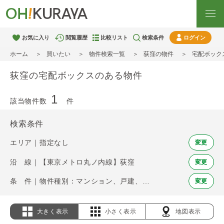
お気に入り
閲覧履歴
比較リスト
検索条件
ログイン
ホーム
買いたい
物件検索一覧
荻窪の物件
宅配ボック
荻窪の宅配ボックスのある物件
1
該当物件数
件
検索条件
エリア｜指定なし
変更
沿 線｜【東京メトロ丸ノ内線】荻窪
変更
条 件｜物件種別：マンション、戸建、土地 / 宅配ボックス
変更
大きく表示
小さく表示
地図表示