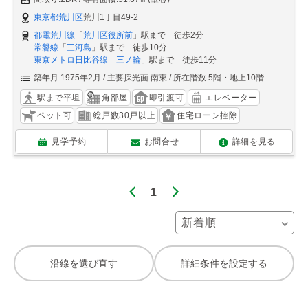
東京都荒川区
荒川1丁目49-2
都電荒川線
「
荒川区役所前
」駅まで 徒歩2分
常磐線
「
三河島
」駅まで 徒歩10分
東京メトロ日比谷線
「
三ノ輪
」駅まで 徒歩11分
築年月:1975年2月
主要採光面:南東
所在階数:5階・地上10階
駅まで平坦
角部屋
即引渡可
エレベーター
ペット可
総戸数30戸以上
住宅ローン控除
見学予約
お問合せ
詳細を見る
1
沿線を選び直す
詳細条件を設定する