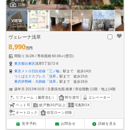
31枚
ヴェレーナ浅草
8,990
万円
間取り:3LDK
専有面積:60.06㎡(壁芯)
東京都台東区
浅草5丁目72-8
東京メトロ日比谷線
「
三ノ輪
」駅まで 徒歩14分
つくばエクスプレス
「
浅草
」駅まで 徒歩15分
東武伊勢崎・大師線
「
浅草
」駅まで 徒歩16分
築年月:2013年10月
主要採光面:南東
所在階数:11階・地上14階
リフォーム（履歴含む）
即引渡可
エレベーター
ペット可
総戸数30戸以上
宅配BOX
オートロック
住宅ローン控除
見学予約
お問合せ
詳細を見る