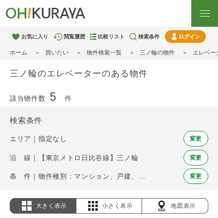
お気に入り
閲覧履歴
比較リスト
検索条件
ログイン
ホーム
買いたい
物件検索一覧
三ノ輪の物件
エレベー
三ノ輪のエレベーターのある物件
5
該当物件数
件
検索条件
エリア｜指定なし
変更
沿 線｜【東京メトロ日比谷線】三ノ輪
変更
条 件｜物件種別：マンション、戸建、土地 / エレベーター
変更
大きく表示
小さく表示
地図表示