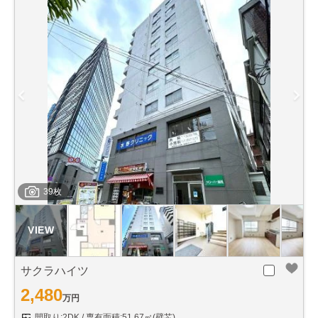
39枚
サクラハイツ
2,480
万円
間取り:2DK
専有面積:51.67㎡(壁芯)