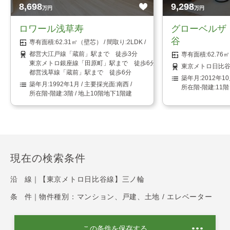
8,698
9,298
万円
万円
ロワール浅草寿
グローベルザ
谷
62.31㎡（壁芯）
2LDK
都営大江戸線「蔵前」駅まで 徒歩3分
62.7
東京メトロ銀座線「田原町」駅まで 徒歩6分
東京メトロ日比谷
都営浅草線「蔵前」駅まで 徒歩6分
2012年1
1992年1月
南西
11階
3階 / 地上10階地下1階建
現在の検索条件
沿 線｜
【東京メトロ日比谷線】三ノ輪
条 件｜
物件種別：マンション、戸建、土地 / エレベーター
この条件を保存する