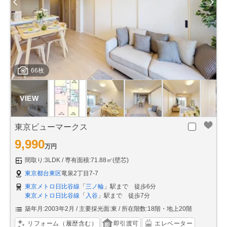
66枚
東京ビューマークス
9,990
万円
間取り:3LDK
専有面積:71.88㎡(壁芯)
東京都台東区
竜泉2丁目7-7
東京メトロ日比谷線
「
三ノ輪
」駅まで 徒歩6分
東京メトロ日比谷線
「
入谷
」駅まで 徒歩7分
築年月:2003年2月
主要採光面:東
所在階数:18階・地上20階
リフォーム（履歴含む）
即引渡可
エレベーター