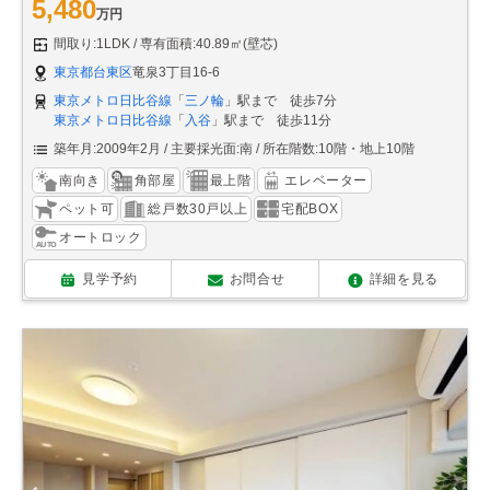
5,480
万円
間取り:1LDK
専有面積:40.89㎡(壁芯)
東京都台東区
竜泉3丁目16-6
東京メトロ日比谷線
「
三ノ輪
」駅まで 徒歩7分
東京メトロ日比谷線
「
入谷
」駅まで 徒歩11分
築年月:2009年2月
主要採光面:南
所在階数:10階・地上10階
南向き
角部屋
最上階
エレベーター
ペット可
総戸数30戸以上
宅配BOX
オートロック
見学予約
お問合せ
詳細を見る