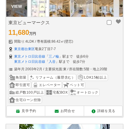
東京ビューマークス
11,680
万円
間取り:4LDK
専有面積:86.42㎡(壁芯)
東京都台東区
竜泉2丁目7-7
東京メトロ日比谷線
「
三ノ輪
」駅まで 徒歩6分
東京メトロ日比谷線
「
入谷
」駅まで 徒歩7分
築年月:2003年2月
主要採光面:東
所在階数:5階・地上20階
角部屋
リフォーム（履歴含む）
LDK15帖以上
即引渡可
エレベーター
ペット可
総戸数100戸以上
宅配BOX
オートロック
住宅ローン控除
見学予約
お問合せ
詳細を見る