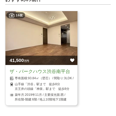
16枚
41,500
万円
ザ・パークハウス渋谷南平台
93.84㎡（壁芯）
3LDK
山手線「渋谷」駅まで 徒歩8分
京王井の頭線「神泉」駅まで 徒歩8分
2019年11月
西
6階 / 地上10階地下1階建