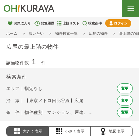
お気に入り
閲覧履歴
比較リスト
検索条件
ログイン
ホーム
買いたい
物件検索一覧
広尾の物件
最上階の物
広尾の最上階の物件
1
該当物件数
件
検索条件
エリア｜指定なし
変更
沿 線｜【東京メトロ日比谷線】広尾
変更
条 件｜物件種別：マンション、戸建、土地 / 最上階
変更
大きく表示
小さく表示
地図表示