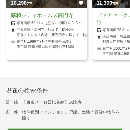
10,298
11,390
万円
万円
藤和シティホームズ高円寺
ディアマーク
ワー
68.11㎡（壁芯）
3LDK
中央本線「高円寺」駅まで 徒歩5分
78.2
東京メトロ丸ノ内線「新高円寺」駅まで 徒歩8分
西武池袋・豊島線
1996年7月
南
都営大江戸線「練
4階 / 地上10階地下1階建
2001年2
16階
現在の検索条件
沿 線｜
【東京メトロ日比谷線】恵比寿
条 件｜
物件種別：マンション、戸建、土地 / 賃貸中物件を
除く