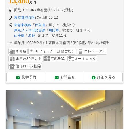
13,480
万円
間取り:2LDK
専有面積:57.68㎡(壁芯)
東京都渋谷区
代官山町10-12
東急東横線
「
代官山
」駅まで 徒歩6分
東京メトロ日比谷線
「
恵比寿
」駅まで 徒歩10分
山手線
「
渋谷
」駅まで 徒歩11分
築年月:1998年2月
主要採光面:南西
所在階数:2階・地上9階
角部屋
リフォーム（履歴含む）
エレベーター
総戸数30戸以上
宅配BOX
オートロック
住宅ローン控除
見学予約
お問合せ
詳細を見る