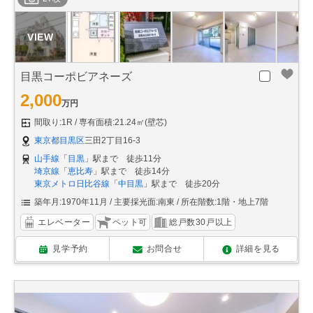
目黒コーポビアネーズ
2,000
万円
間取り:1R
専有面積:21.24㎡(壁芯)
東京都目黒区
三田2丁目16-3
山手線
「
目黒
」駅まで 徒歩11分
埼京線
「
恵比寿
」駅まで 徒歩14分
東京メトロ日比谷線
「
中目黒
」駅まで 徒歩20分
築年月:1970年11月
主要採光面:南東
所在階数:1階・地上7階
エレベーター
ペット可
総戸数30戸以上
見学予約
お問合せ
詳細を見る