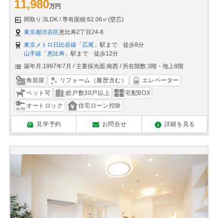
11,980
万円
間取り:3LDK
専有面積:62.06㎡(壁芯)
東京都渋谷区
恵比寿2丁目24-6
東京メトロ日比谷線
「
広尾
」駅まで 徒歩8分
山手線
「
恵比寿
」駅まで 徒歩12分
築年月:1997年7月
主要採光面:南西
所在階数:3階・地上8階
角部屋
リフォーム（履歴含む）
エレベーター
ペット可
総戸数30戸以上
宅配BOX
オートロック
住宅ローン控除
見学予約
お問合せ
詳細を見る