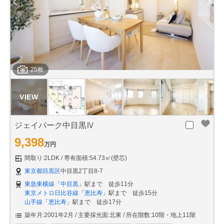
25枚
ジェイパーク中目黒Ⅳ
9,398
万円
間取り:2LDK
専有面積:54.73㎡(壁芯)
東京都目黒区
中目黒2丁目8-7
東急東横線
「
中目黒
」駅まで 徒歩11分
東京メトロ日比谷線
「
恵比寿
」駅まで 徒歩15分
山手線
「
恵比寿
」駅まで 徒歩17分
築年月:2001年2月
主要採光面:北東
所在階数:10階・地上11階