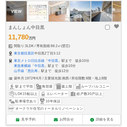
まんしょん中目黒
11,780
万円
間取り:3LDK
専有面積:88.2㎡(壁芯)
東京都目黒区
中目黒2丁目3-12
東京メトロ日比谷線
「
中目黒
」駅まで 徒歩10分
東急東横線
「
中目黒
」駅まで 徒歩10分
山手線
「
恵比寿
」駅まで 徒歩12分
築年月:1972年6月
主要採光面:南西
所在階数:8階・地上8階
駅まで平坦
角部屋
最上階
ルーフバルコニー
LDK15帖以上
エレベーター
総戸数30戸以上
駐車場空あり
10年保証
オークラヤ住宅のトータルリノベーション
見学予約
お問合せ
詳細を見る