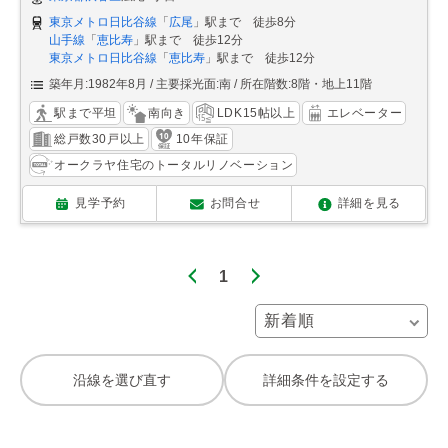
東京メトロ日比谷線
「
広尾
」駅まで 徒歩8分
山手線
「
恵比寿
」駅まで 徒歩12分
東京メトロ日比谷線
「
恵比寿
」駅まで 徒歩12分
築年月:1982年8月
主要採光面:南
所在階数:8階・地上11階
駅まで平坦
南向き
LDK15帖以上
エレベーター
総戸数30戸以上
10年保証
オークラヤ住宅のトータルリノベーション
見学予約
お問合せ
詳細を見る
1
沿線を選び直す
詳細条件を設定する