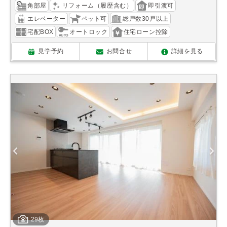
角部屋
リフォーム（履歴含む）
即引渡可
エレベーター
ペット可
総戸数30戸以上
宅配BOX
オートロック
住宅ローン控除
見学予約
お問合せ
詳細を見る
29枚