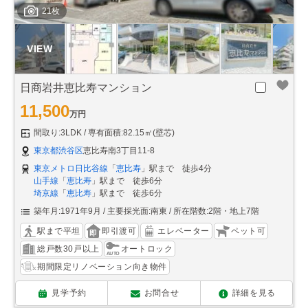
21枚
日商岩井恵比寿マンション
11,500
万円
間取り:3LDK
専有面積:82.15㎡(壁芯)
東京都渋谷区
恵比寿南3丁目11-8
東京メトロ日比谷線
「
恵比寿
」駅まで 徒歩4分
山手線
「
恵比寿
」駅まで 徒歩6分
埼京線
「
恵比寿
」駅まで 徒歩6分
築年月:1971年9月
主要採光面:南東
所在階数:2階・地上7階
駅まで平坦
即引渡可
エレベーター
ペット可
総戸数30戸以上
オートロック
期間限定リノベーション向き物件
見学予約
お問合せ
詳細を見る