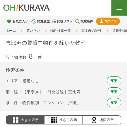
お気に入り
閲覧履歴
比較リスト
検索条件
ログイン
ホーム
買いたい
物件検索一覧
恵比寿の物件
賃貸中物
恵比寿の賃貸中物件を除いた物件
8
該当物件数
件
検索条件
エリア｜指定なし
変更
沿 線｜【東京メトロ日比谷線】恵比寿
変更
条 件｜物件種別：マンション、戸建、土地 / 賃貸中物件を除く
変更
大きく表示
小さく表示
地図表示