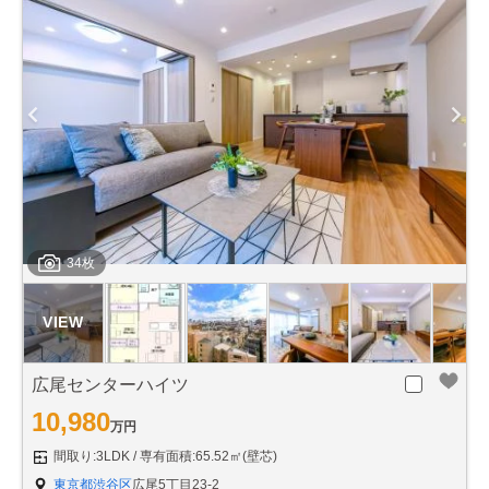
34枚
広尾センターハイツ
10,980
万円
間取り:3LDK
専有面積:65.52㎡(壁芯)
東京都渋谷区
広尾5丁目23-2