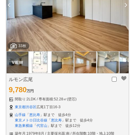
33枚
ルモン広尾
9,780
万円
間取り:2LDK
専有面積:52.28㎡(壁芯)
東京都渋谷区
広尾1丁目16-3
山手線
「
恵比寿
」駅まで 徒歩4分
東京メトロ日比谷線
「
恵比寿
」駅まで 徒歩4分
東急東横線
「
代官山
」駅まで 徒歩12分
築年月:1979年8月
主要採光面:南
所在階数:10階・地上10階