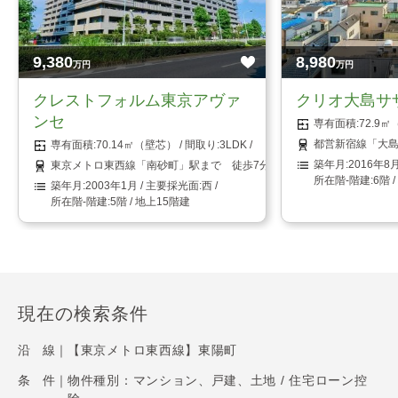
9,380
8,980
万円
万円
クレストフォルム東京アヴァ
クリオ大島サ
ンセ
72.9
都営新宿線「大島
70.14㎡（壁芯）
3LDK
2016年8
東京メトロ東西線「南砂町」駅まで 徒歩7分
6階 
2003年1月
西
5階 / 地上15階建
現在の検索条件
沿 線｜
【東京メトロ東西線】東陽町
条 件｜
物件種別：マンション、戸建、土地 / 住宅ローン控