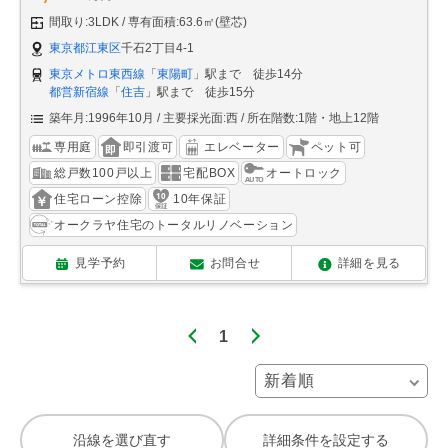
間取り:3LDK
専有面積:63.6㎡(壁芯)
東京都江東区
千石2丁目4-1
東京メトロ東西線
「
東陽町
」駅まで 徒歩14分
都営新宿線
「
住吉
」駅まで 徒歩15分
築年月:1996年10月
主要採光面:西
所在階数:1階・地上12階
専用庭
即引渡可
エレベーター
ペット可
総戸数100戸以上
宅配BOX
オートロック
住宅ローン控除
10年保証
オークラヤ住宅のトータルリノベーション
見学予約
お問合せ
詳細を見る
1
沿線を選び直す
詳細条件を設定する