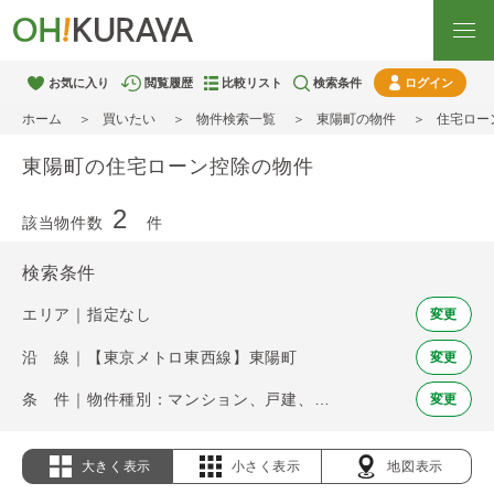
お気に入り
閲覧履歴
比較リスト
検索条件
ログイン
ホーム
買いたい
物件検索一覧
東陽町の物件
住宅ロー
東陽町の住宅ローン控除の物件
2
該当物件数
件
検索条件
エリア｜指定なし
変更
沿 線｜【東京メトロ東西線】東陽町
変更
条 件｜物件種別：マンション、戸建、土地 / 住宅ローン控除
変更
大きく表示
小さく表示
地図表示