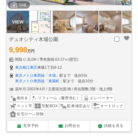
50枚
デュオシティ木場公園
9,998
万円
間取り:3LDK
専有面積:63.27㎡(壁芯)
東京都江東区
東陽1丁目8-12
東京メトロ東西線
「
木場
」駅まで 徒歩5分
東京メトロ東西線
「
東陽町
」駅まで 徒歩10分
築年月:2002年4月
主要採光面:南
所在階数:3階・地上9階
南向き
リフォーム（履歴含む）
エレベーター
ペット可
宅配BOX
駐車場空あり
オートロック
住宅ローン控除
見学予約
お問合せ
詳細を見る