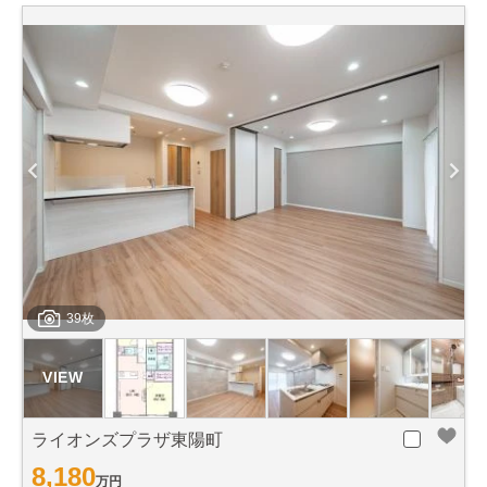
39枚
ライオンズプラザ東陽町
8,180
万円