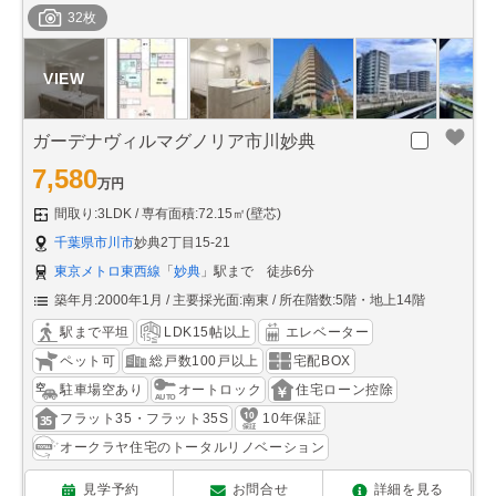
32枚
ガーデナヴィルマグノリア市川妙典
7,580
万円
間取り:3LDK
専有面積:72.15㎡(壁芯)
千葉県市川市
妙典2丁目15-21
東京メトロ東西線
「
妙典
」駅まで 徒歩6分
築年月:2000年1月
主要採光面:南東
所在階数:5階・地上14階
駅まで平坦
LDK15帖以上
エレベーター
ペット可
総戸数100戸以上
宅配BOX
駐車場空あり
オートロック
住宅ローン控除
フラット35・フラット35S
10年保証
オークラヤ住宅のトータルリノベーション
見学予約
お問合せ
詳細を見る