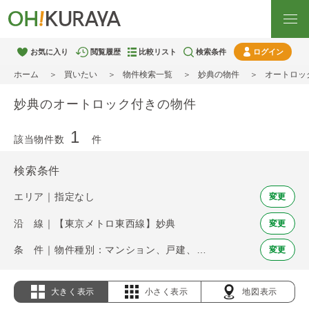
お気に入り
閲覧履歴
比較リスト
検索条件
ログイン
ホーム
買いたい
物件検索一覧
妙典の物件
オートロッ
妙典のオートロック付きの物件
1
該当物件数
件
検索条件
エリア｜指定なし
変更
沿 線｜【東京メトロ東西線】妙典
変更
条 件｜物件種別：マンション、戸建、土地 / オートロック
変更
大きく表示
小さく表示
地図表示