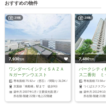
おすすめの物件
29枚
28枚
7,930
7,480
万円
万円
ワンダーベイシティＳＡＺＡ
パークシティ
Ｎガーデンウエスト
ス二番街 ミ
75.92㎡（壁芯）
3LDK
73.5
京葉線「南船橋」駅まで 徒歩9分
つくばエクスプレ
2007年1月
西
2012年1
22階 / 地上22階建
21階