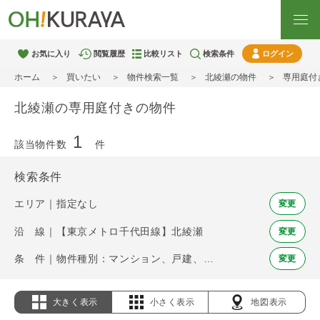
お気に入り
閲覧履歴
比較リスト
検索条件
ログイン
ホーム
買いたい
物件検索一覧
北綾瀬の物件
専用庭付
北綾瀬の専用庭付きの物件
1
該当物件数
件
検索条件
エリア｜指定なし
変更
沿 線｜【東京メトロ千代田線】北綾瀬
変更
条 件｜物件種別：マンション、戸建、土地 / 専用庭
変更
大きく表示
小さく表示
地図表示