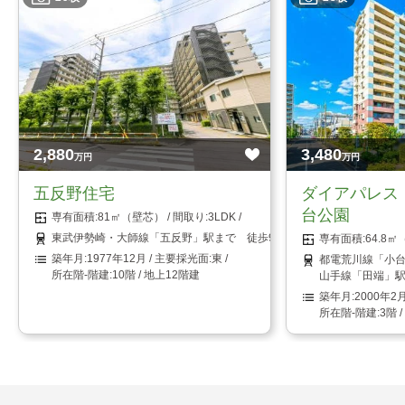
2,880
3,480
万円
万円
五反野住宅
ダイアパレス
台公園
81㎡（壁芯）
3LDK
東武伊勢崎・大師線「五反野」駅まで 徒歩9分
64.8
1977年12月
東
都電荒川線「小台
10階 / 地上12階建
山手線「田端」駅
2000年2
3階 