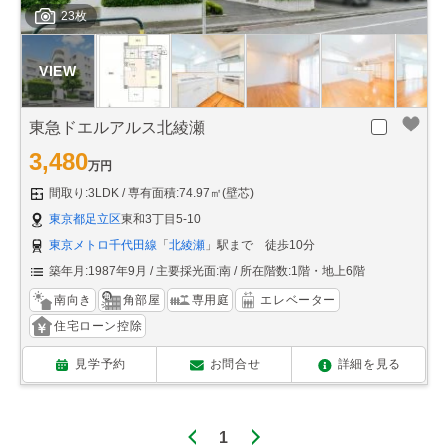
23枚
東急ドエルアルス北綾瀬
3,480
万円
間取り:3LDK
専有面積:74.97㎡(壁芯)
東京都足立区
東和3丁目5-10
東京メトロ千代田線
「
北綾瀬
」駅まで 徒歩10分
築年月:1987年9月
主要採光面:南
所在階数:1階・地上6階
南向き
角部屋
専用庭
エレベーター
住宅ローン控除
見学予約
お問合せ
詳細を見る
1