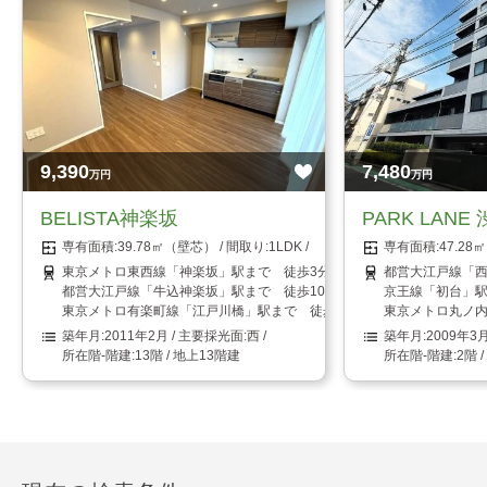
9,390
7,480
万円
万円
BELISTA神楽坂
PARK LANE
39.78㎡（壁芯）
1LDK
47.2
東京メトロ東西線「神楽坂」駅まで 徒歩3分
都営大江戸線「西
都営大江戸線「牛込神楽坂」駅まで 徒歩10分
京王線「初台」駅
東京メトロ有楽町線「江戸川橋」駅まで 徒歩8分
東京メトロ丸ノ内
2011年2月
西
2009年3
13階 / 地上13階建
2階 