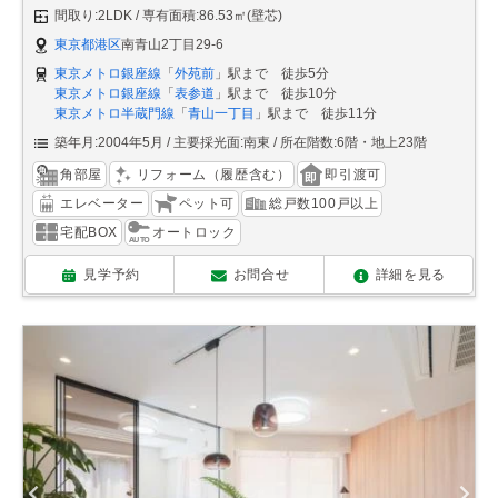
間取り:2LDK
専有面積:86.53㎡(壁芯)
東京都港区
南青山2丁目29-6
東京メトロ銀座線
「
外苑前
」駅まで 徒歩5分
東京メトロ銀座線
「
表参道
」駅まで 徒歩10分
東京メトロ半蔵門線
「
青山一丁目
」駅まで 徒歩11分
築年月:2004年5月
主要採光面:南東
所在階数:6階・地上23階
角部屋
リフォーム（履歴含む）
即引渡可
エレベーター
ペット可
総戸数100戸以上
宅配BOX
オートロック
見学予約
お問合せ
詳細を見る