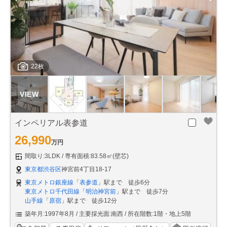
22枚
インペリアル表参道
26,990
万円
間取り:3LDK
専有面積:83.58㎡(壁芯)
東京都渋谷区
神宮前4丁目18-17
東京メトロ銀座線
「
表参道
」駅まで 徒歩6分
東京メトロ千代田線
「
明治神宮前
」駅まで 徒歩7分
山手線
「
原宿
」駅まで 徒歩12分
築年月:1997年8月
主要採光面:南西
所在階数:1階・地上5階