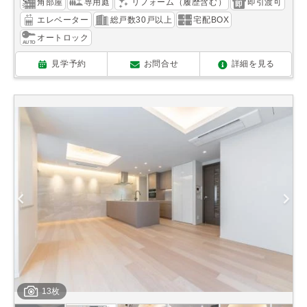
角部屋
専用庭
リフォーム（履歴含む）
即引渡可
エレベーター
総戸数30戸以上
宅配BOX
オートロック
見学予約
お問合せ
詳細を見る
13枚