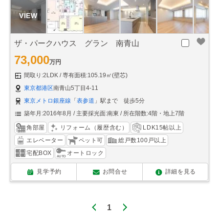
ザ・パークハウス グラン 南青山
73,000
万円
間取り:2LDK
専有面積:105.19㎡(壁芯)
東京都港区
南青山5丁目4-11
東京メトロ銀座線
「
表参道
」駅まで 徒歩5分
築年月:2016年8月
主要採光面:南東
所在階数:4階・地上7階
角部屋
リフォーム（履歴含む）
LDK15帖以上
エレベーター
ペット可
総戸数100戸以上
宅配BOX
オートロック
見学予約
お問合せ
詳細を見る
1