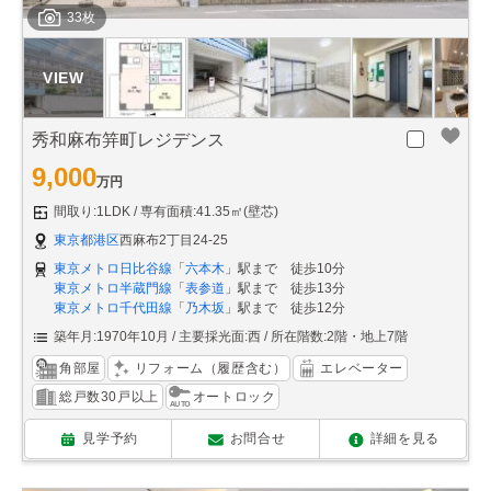
33枚
秀和麻布笄町レジデンス
9,000
万円
間取り:1LDK
専有面積:41.35㎡(壁芯)
東京都港区
西麻布2丁目24-25
東京メトロ日比谷線
「
六本木
」駅まで 徒歩10分
東京メトロ半蔵門線
「
表参道
」駅まで 徒歩13分
東京メトロ千代田線
「
乃木坂
」駅まで 徒歩12分
築年月:1970年10月
主要採光面:西
所在階数:2階・地上7階
角部屋
リフォーム（履歴含む）
エレベーター
総戸数30戸以上
オートロック
見学予約
お問合せ
詳細を見る