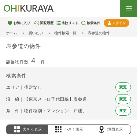
お気に入り
閲覧履歴
比較リスト
検索条件
ログイン
ホーム
買いたい
物件検索一覧
表参道の物件
表参道の物件
4
該当物件数
件
検索条件
エリア｜指定なし
変更
沿 線｜【東京メトロ千代田線】表参道
変更
条 件｜物件種別：マンション、戸建、土地
変更
大きく表示
小さく表示
地図表示