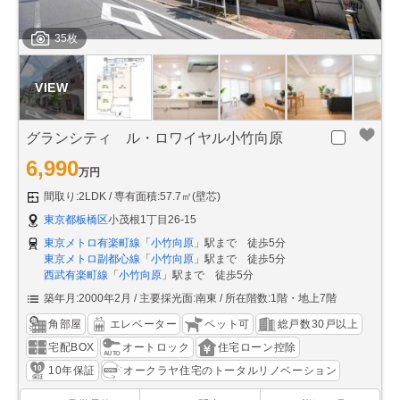
35枚
グランシティ ル・ロワイヤル小竹向原
6,990
万円
間取り:2LDK
専有面積:57.7㎡(壁芯)
東京都板橋区
小茂根1丁目26-15
東京メトロ有楽町線
「
小竹向原
」駅まで 徒歩5分
東京メトロ副都心線
「
小竹向原
」駅まで 徒歩5分
西武有楽町線
「
小竹向原
」駅まで 徒歩5分
築年月:2000年2月
主要採光面:南東
所在階数:1階・地上7階
角部屋
エレベーター
ペット可
総戸数30戸以上
宅配BOX
オートロック
住宅ローン控除
10年保証
オークラヤ住宅のトータルリノベーション