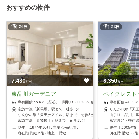
おすすめの物件
26枚
21枚
7,480
8,350
万円
万円
東品川ガーデニア
ベイクレスト
65.4㎡（壁芯）
2LDK+S（納戸）
47.9
京急本線「新馬場」駅まで 徒歩8分
りんかい線「天王
りんかい線「天王洲アイル」駅まで 徒歩8分
山手線「品川」駅
京急本線「青物横丁」駅まで 徒歩13分
京浜東北・根岸線
1974年10月
南
2005年8
6階 / 地上11階建
22階