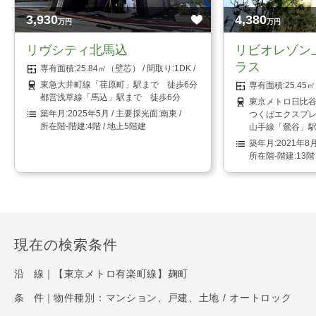
3,930
4,380
万円
万円
リヴシティ北馬込
リビオレゾン
ラス
25.84㎡（壁芯）
1DK
東急大井町線「荏原町」駅まで 徒歩6分
25.4
都営浅草線「馬込」駅まで 徒歩6分
東京メトロ日比谷
2025年5月
南東
つくばエクスプレ
4階 / 地上5階建
山手線「鶯谷」駅
2021年8
13階
現在の検索条件
沿 線｜
【東京メトロ有楽町線】麹町
条 件｜
物件種別：マンション、戸建、土地 / オートロック