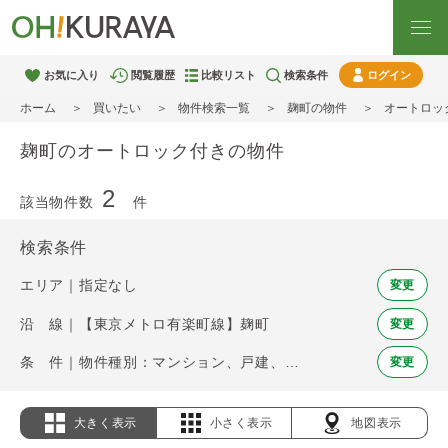
お気に入り
閲覧履歴
比較リスト
検索条件
ログイン
ホーム
買いたい
物件検索一覧
麹町の物件
オートロッ
麹町のオートロック付きの物件
2
該当物件数
件
検索条件
エリア｜指定なし
変更
沿 線｜【東京メトロ有楽町線】麹町
変更
条 件｜物件種別：マンション、戸建、土地 / オートロック
変更
大きく表示
小さく表示
地図表示