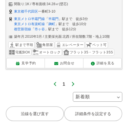
間取り:1K
専有面積:34.28㎡(壁芯)
東京都千代田区
一番町3-10
東京メトロ半蔵門線
「
半蔵門
」駅まで 徒歩3分
東京メトロ有楽町線
「
麹町
」駅まで 徒歩10分
都営新宿線
「
市ヶ谷
」駅まで 徒歩12分
築年月:2010年3月
主要採光面:北西
所在階数:7階・地上10階
駅まで平坦
角部屋
エレベーター
ペット可
宅配BOX
オートロック
フラット35・フラット35S
見学予約
お問合せ
詳細を見る
1
沿線を選び直す
詳細条件を設定する