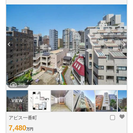
36枚
アピス一番町
7,480
万円