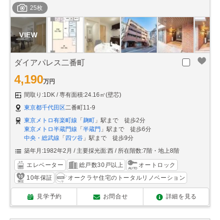
25枚
ダイアパレス二番町
4,190
万円
間取り:1DK
専有面積:24.16㎡(壁芯)
東京都千代田区
二番町11-9
東京メトロ有楽町線
「
麹町
」駅まで 徒歩2分
東京メトロ半蔵門線
「
半蔵門
」駅まで 徒歩6分
中央・総武線
「
四ツ谷
」駅まで 徒歩9分
築年月:1982年2月
主要採光面:西
所在階数:7階・地上8階
エレベーター
総戸数30戸以上
オートロック
10年保証
オークラヤ住宅のトータルリノベーション
見学予約
お問合せ
詳細を見る