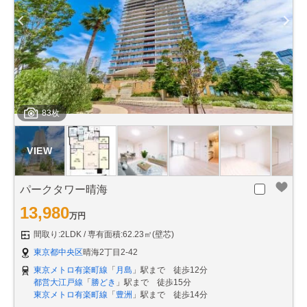
83枚
パークタワー晴海
13,980
万円
間取り:2LDK
専有面積:62.23㎡(壁芯)
東京都中央区
晴海2丁目2-42
東京メトロ有楽町線
「
月島
」駅まで 徒歩12分
都営大江戸線
「
勝どき
」駅まで 徒歩15分
東京メトロ有楽町線
「
豊洲
」駅まで 徒歩14分