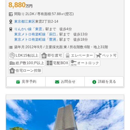
8,880
万円
間取り:2LDK
専有面積:57.88㎡(壁芯)
東京都江東区
東雲2丁目2-14
りんかい線
「
東雲
」駅まで 徒歩4分
東京メトロ有楽町線
「
辰巳
」駅まで 徒歩13分
東京メトロ有楽町線
「
豊洲
」駅まで 徒歩18分
築年月:2012年9月
主要採光面:東
所在階数:6階・地上31階
LDK15帖以上
即引渡可
エレベーター
ペット可
総戸数100戸以上
宅配BOX
オートロック
住宅ローン控除
見学予約
お問合せ
詳細を見る