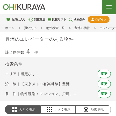
お気に入り
閲覧履歴
比較リスト
検索条件
ログイン
ホーム
買いたい
物件検索一覧
豊洲の物件
エレベータ
豊洲のエレベーターのある物件
4
該当物件数
件
検索条件
エリア｜指定なし
変更
沿 線｜【東京メトロ有楽町線】豊洲
変更
条 件｜物件種別：マンション、戸建、土地 / エレベーター
変更
大きく表示
小さく表示
地図表示