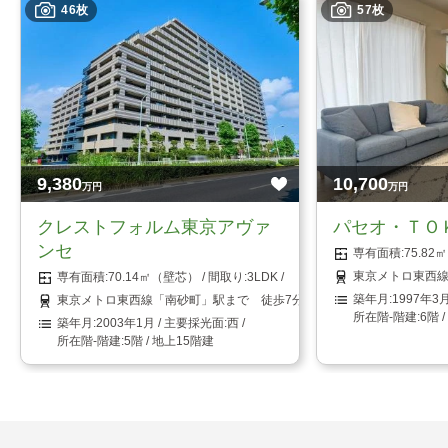
46枚
57枚
9,380
10,700
万円
万円
クレストフォルム東京アヴァ
パセオ・ＴＯ
ンセ
75.8
東京メトロ東西線
70.14㎡（壁芯）
3LDK
1997年3
東京メトロ東西線「南砂町」駅まで 徒歩7分
6階 
2003年1月
西
5階 / 地上15階建