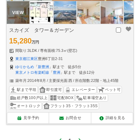
スカイズ タワー＆ガーデン
15,280
万円
間取り:3LDK
専有面積:75.3㎡(壁芯)
東京都江東区
豊洲6丁目2-31
ゆりかもめ
「
新豊洲
」駅まで 徒歩5分
東京メトロ有楽町線
「
豊洲
」駅まで 徒歩12分
築年月:2014年8月
主要採光面:西
所在階数:22階・地上45階
駅まで平坦
即引渡可
エレベーター
ペット可
総戸数100戸以上
宅配BOX
駐車場空あり
オートロック
フラット35・フラット35S
見学予約
お問合せ
詳細を見る