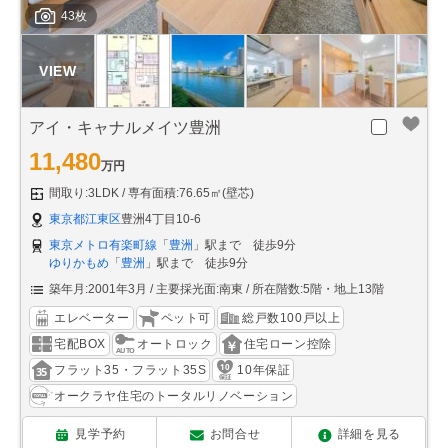
43枚
アイ・キャナルメイツ豊洲
11,480
万円
間取り:3LDK
専有面積:76.65㎡(壁芯)
東京都江東区
豊洲4丁目10-6
東京メトロ有楽町線
「
豊洲
」駅まで 徒歩9分
ゆりかもめ
「
豊洲
」駅まで 徒歩9分
築年月:2001年3月
主要採光面:南東
所在階数:5階・地上13階
エレベーター
ペット可
総戸数100戸以上
宅配BOX
オートロック
住宅ローン控除
フラット35・フラット35S
10年保証
オークラヤ住宅のトータルリノベーション
見学予約
お問合せ
詳細を見る