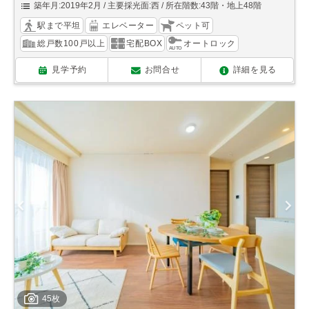
築年月:2019年2月
主要採光面:西
所在階数:43階・地上48階
駅まで平坦
エレベーター
ペット可
総戸数100戸以上
宅配BOX
オートロック
見学予約
お問合せ
詳細を見る
45枚