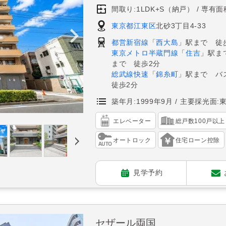
間取り:1LDK+S（納戸）
専有面積
東京都江東区
北砂3丁目4-33
都営新宿線
「
西大島
」駅まで 徒
東京メトロ半蔵門線
「
住吉
」駅ま
まで 徒歩2分
総武線快速
「
錦糸町
」駅まで バ
徒歩2分
築年月:1999年9月
主要採光面:
エレベーター
総戸数100戸以上
オートロック
住宅ローン控除
見学予約
セザール両国