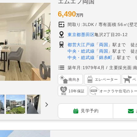
エムエフ両国
6,490
万円
間取り:3LDK
専有面積:56㎡(壁芯
東京都墨田区
亀沢2丁目20-12
都営大江戸線
「
両国
」駅まで 徒
中央・総武線
「
両国
」駅まで 徒歩
中央・総武線
「
錦糸町
」駅まで 
築年月:1979年4月
主要採光面:
南向き
エレベーター
ペ
10年保証
オークラヤ住宅のト
見学予約