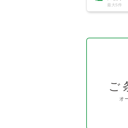
最大5件
ご
オ