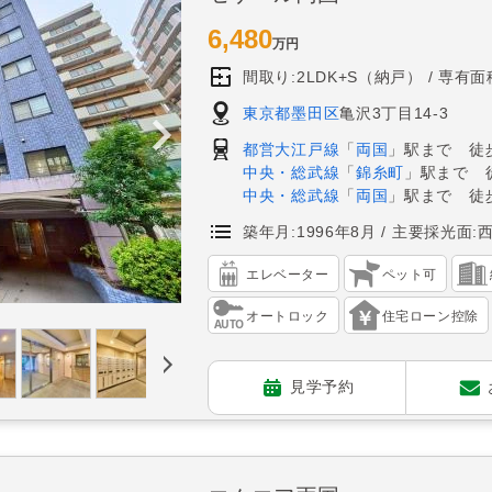
6,480
万円
間取り:2LDK+S（納戸）
専有面積
東京都墨田区
亀沢3丁目14-3
都営大江戸線
「
両国
」駅まで 徒歩
中央・総武線
「
錦糸町
」駅まで 
中央・総武線
「
両国
」駅まで 徒歩
築年月:1996年8月
主要採光面:
エレベーター
ペット可
オートロック
住宅ローン控除
見学予約