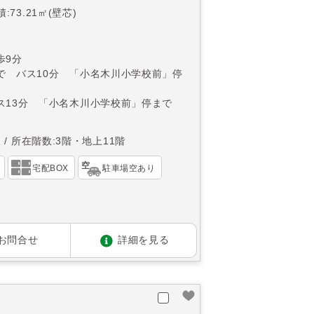
:73.21㎡(壁芯)
歩9分
で バス10分 「小名木川小学校前」停
ス13分 「小名木川小学校前」停まで
東
所在階数:3階・地上11階
宅配BOX
駐車場空あり
お問合せ
詳細を見る