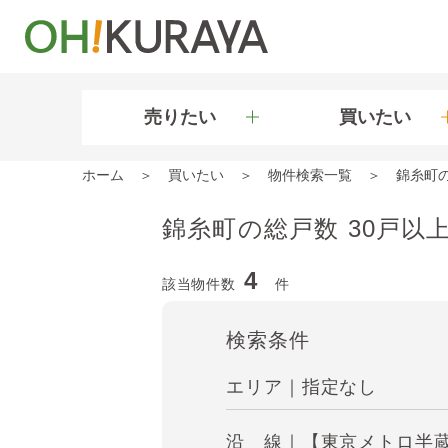
売りたい
買いたい
ホーム
買いたい
物件検索一覧
錦糸町
錦糸町の総戸数 30戸以
4
該当物件数
件
検索条件
エリア｜指定なし
沿 線｜【東京メトロ半