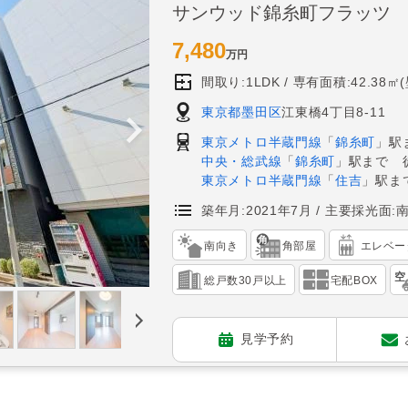
サンウッド錦糸町フラッツ
7,480
万円
間取り:1LDK
専有面積:42.38㎡
東京都墨田区
江東橋4丁目8-11
東京メトロ半蔵門線
「
錦糸町
」駅
中央・総武線
「
錦糸町
」駅まで 
東京メトロ半蔵門線
「
住吉
」駅ま
築年月:2021年7月
主要採光面:
南向き
角部屋
エレベー
総戸数30戸以上
宅配BOX
見学予約