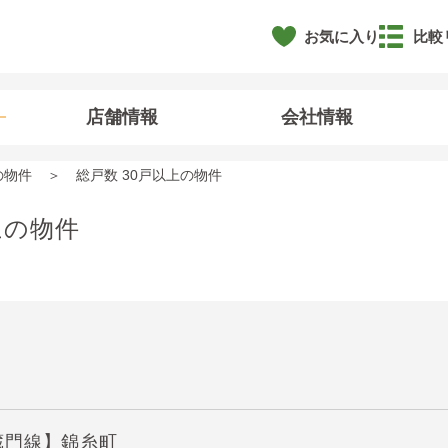
お気に入り
比較
店舗情報
会社情報
の物件
総戸数 30戸以上の物件
上の物件
蔵門線】錦糸町