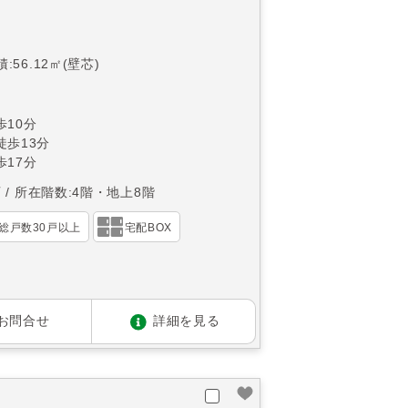
:56.12㎡(壁芯)
10分
徒歩13分
17分
西
所在階数:4階・地上8階
総戸数30戸以上
宅配BOX
お問合せ
詳細を見る