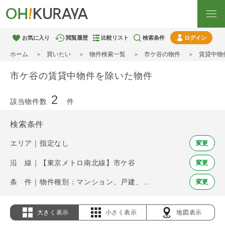
お気に入り
閲覧履歴
比較リスト
検索条件
ログイン
ホーム
買いたい
物件検索一覧
市ケ谷の物件
賃貸中物
市ケ谷の賃貸中物件を除いた物件
2
該当物件数
件
検索条件
エリア｜指定なし
変更
沿 線｜【東京メトロ南北線】市ケ谷
変更
条 件｜物件種別：マンション、戸建、土地 / 賃貸中物件を除く
変更
大きく表示
小さく表示
地図表示