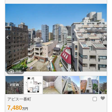
36枚
アピス一番町
7,480
万円