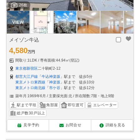
26枚
メイゾン牛込
4,580
万円
間取り:1LDK
専有面積:44.94㎡(登記)
東京都新宿区
二十騎町2-12
都営大江戸線
「
牛込神楽坂
」駅まで 徒歩5分
東京メトロ東西線
「
神楽坂
」駅まで 徒歩10分
東京メトロ南北線
「
市ケ谷
」駅まで 徒歩12分
築年月:1969年6月
主要採光面:北
所在階数:7階・地上9階
駅まで平坦
角部屋
即引渡可
エレベーター
総戸数30戸以上
見学予約
お問合せ
詳細を見る