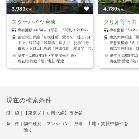
3,980
4,780
万円
万円
スターハイツ台東
クリオ等々力
44.54㎡（壁芯）
2LDK
35.4
都営大江戸線「新御徒町」駅まで 徒歩7分
東急大井町線「尾
中央・総武線「浅草橋」駅まで 徒歩11分
東急東横線「自由
東京メトロ日比谷線「仲御徒町」駅まで 徒歩11分
東急大井町線「自
1982年3月
東
2008年1
3階 / 地上8階建
3階 
現在の検索条件
沿 線｜
【東京メトロ南北線】市ケ谷
条 件｜
物件種別：マンション、戸建、土地 / 賃貸中物件を
除く