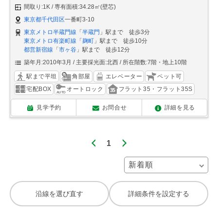
間取り:1K
専有面積:34.28㎡(壁芯)
東京都千代田区
一番町3-10
東京メトロ半蔵門線
「
半蔵門
」駅まで 徒歩3分
東京メトロ有楽町線
「
麹町
」駅まで 徒歩10分
都営新宿線
「
市ヶ谷
」駅まで 徒歩12分
築年月:2010年3月
主要採光面:北西
所在階数:7階・地上10階
駅まで平坦
角部屋
エレベーター
ペット可
宅配BOX
オートロック
フラット35・フラット35S
見学予約
お問合せ
詳細を見る
1
沿線を選び直す
詳細条件を設定する