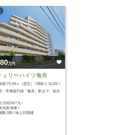
枚
980
万円
チュリーハイツ亀有
75.09㎡（壁芯）
3LDK
田・常磐緩行線「亀有」駅まで 徒歩
2002年7月
南東
3階 / 地上10階建