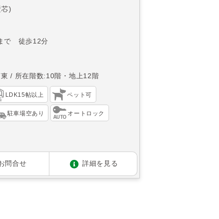
壁芯)
まで 徒歩12分
南東
所在階数:10階・地上12階
LDK15帖以上
ペット可
駐車場空あり
オートロック
お問合せ
詳細を見る