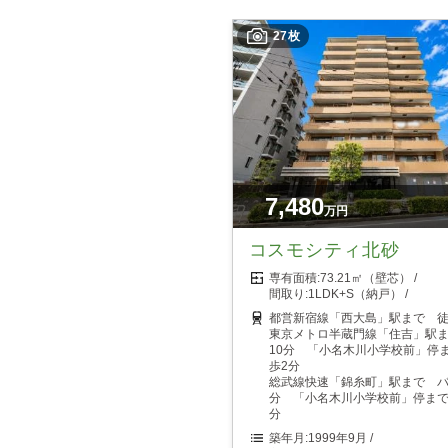
27枚
7,480
万円
コスモシティ北砂
73.21㎡（壁芯）
1LDK+S（納戸）
都営新宿線「西大島」駅まで 徒
東京メトロ半蔵門線「住吉」駅
10分 「小名木川小学校前」停
歩2分
総武線快速「錦糸町」駅まで バ
分 「小名木川小学校前」停まで
分
1999年9月