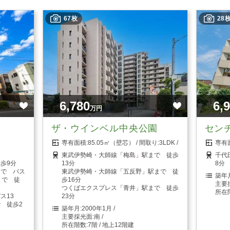
67枚
28
6,780
6,
万円
ザ・ウインベル中央公園
セン
85.05㎡（壁芯）
3LDK
東武伊勢崎・大師線「梅島」駅まで 徒歩
千代
歩9分
13分
8分
まで バス
東武伊勢崎・大師線「五反野」駅まで 徒
まで 徒
歩16分
つくばエクスプレス「青井」駅まで 徒歩
ス13
23分
 徒歩2
2000年1月
南
7階 / 地上12階建