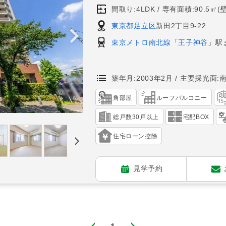
間取り:4LDK
専有面積:90.5㎡(
東京都足立区
新田2丁目9-22
東京メトロ南北線
「
王子神谷
」駅
築年月:2003年2月
主要採光面:
角部屋
ルーフバルコニー
総戸数30戸以上
宅配BOX
住宅ローン控除
見学予約