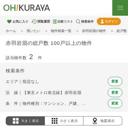
お気に入り
閲覧履歴
比較リスト
検索条件
ログイン
ホーム
買いたい
物件検索一覧
赤羽岩淵の物件
総戸数
赤羽岩淵の総戸数 100戸以上の物件
2
該当物件数
件
検索条件
エリア｜指定なし
変更
沿 線｜【東京メトロ南北線】赤羽岩淵
変更
条 件｜物件種別：マンション、戸建、土地 / 総戸数 100戸以上
変更
大きく表示
小さく表示
地図表示