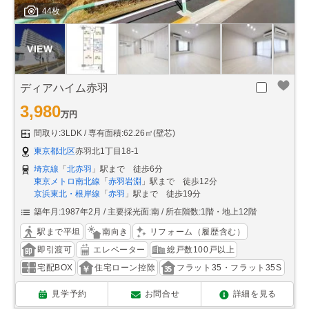
44枚
ディアハイム赤羽
3,980
万円
間取り:3LDK
専有面積:62.26㎡(壁芯)
東京都北区
赤羽北1丁目18-1
埼京線
「
北赤羽
」駅まで 徒歩6分
東京メトロ南北線
「
赤羽岩淵
」駅まで 徒歩12分
京浜東北・根岸線
「
赤羽
」駅まで 徒歩19分
築年月:1987年2月
主要採光面:南
所在階数:1階・地上12階
駅まで平坦
南向き
リフォーム（履歴含む）
即引渡可
エレベーター
総戸数100戸以上
宅配BOX
住宅ローン控除
フラット35・フラット35S
見学予約
お問合せ
詳細を見る