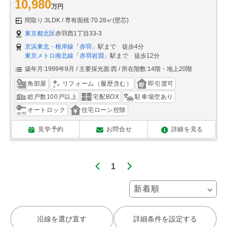
10,980
万円
間取り:3LDK
専有面積:70.28㎡(壁芯)
東京都北区
赤羽西1丁目33-3
京浜東北・根岸線
「
赤羽
」駅まで 徒歩4分
東京メトロ南北線
「
赤羽岩淵
」駅まで 徒歩12分
築年月:1999年9月
主要採光面:西
所在階数:14階・地上20階
角部屋
リフォーム（履歴含む）
即引渡可
総戸数100戸以上
宅配BOX
駐車場空あり
オートロック
住宅ローン控除
見学予約
お問合せ
詳細を見る
1
沿線を選び直す
詳細条件を設定する