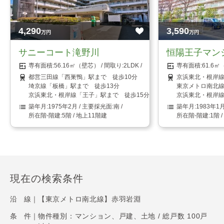
4,290
3,590
万円
万円
サニーコート滝野川
恒陽王子マン
56.16㎡（壁芯）
2LDK
61.6
都営三田線「西巣鴨」駅まで 徒歩10分
京浜東北・根岸線
埼京線「板橋」駅まで 徒歩13分
東京メトロ南北線
京浜東北・根岸線「王子」駅まで 徒歩15分
京浜東北・根岸線
1975年2月
南
1983年1
5階 / 地上11階建
1階 
現在の検索条件
沿 線｜
【東京メトロ南北線】赤羽岩淵
条 件｜
物件種別：マンション、戸建、土地 / 総戸数 100戸