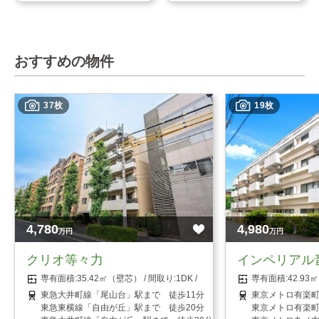
おすすめの物件
37枚
19枚
4,780
4,980
万円
万円
クリオ等々力
インペリアル
35.42㎡（壁芯）
1DK
42.9
東急大井町線「尾山台」駅まで 徒歩11分
東京メトロ有楽町
東急東横線「自由が丘」駅まで 徒歩20分
東京メトロ有楽町