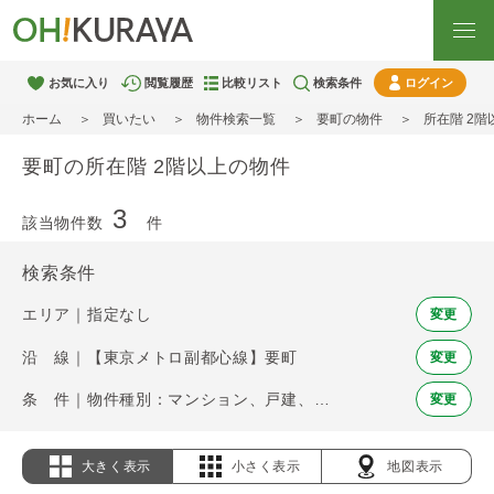
お気に入り
閲覧履歴
比較リスト
検索条件
ログイン
ホーム
買いたい
物件検索一覧
要町の物件
所在階 2
要町の所在階 2階以上の物件
3
該当物件数
件
検索条件
エリア｜指定なし
変更
沿 線｜【東京メトロ副都心線】要町
変更
条 件｜物件種別：マンション、戸建、土地 / 所在階 2階以上
変更
大きく表示
小さく表示
地図表示