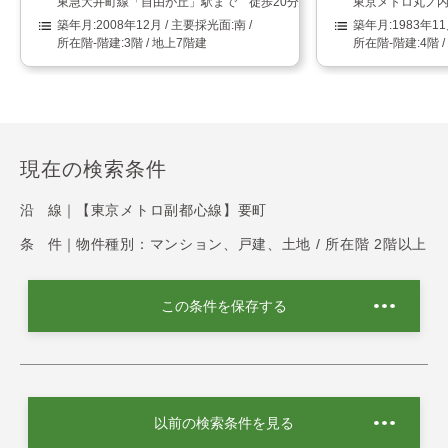
東急大井町線「自由が丘」駅まで 徒歩20分
東京メトロ丸ノ内
2008年12月
南
1983年1
3階 / 地上7階建
4階 
現在の検索条件
沿 線｜
【東京メトロ副都心線】要町
条 件｜
物件種別：マンション、戸建、土地 / 所在階 2階以上
この条件を保存する
以前の検索条件を見る