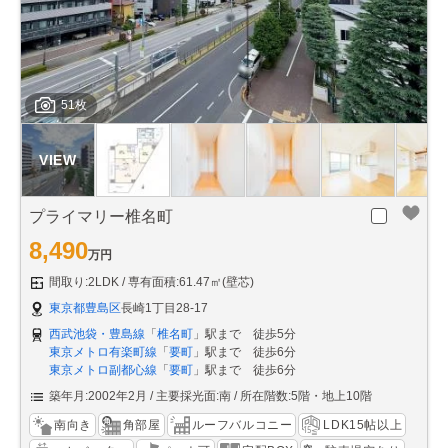
51枚
プライマリー椎名町
8,490
万円
間取り:2LDK
専有面積:61.47㎡(壁芯)
東京都豊島区
長崎1丁目28-17
西武池袋・豊島線
「
椎名町
」駅まで 徒歩5分
東京メトロ有楽町線
「
要町
」駅まで 徒歩6分
東京メトロ副都心線
「
要町
」駅まで 徒歩6分
築年月:2002年2月
主要採光面:南
所在階数:5階・地上10階
南向き
角部屋
ルーフバルコニー
LDK15帖以上