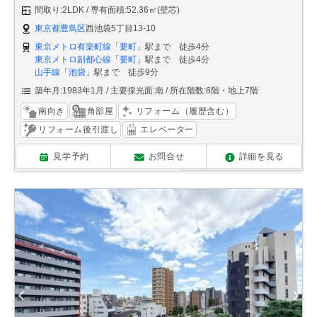
間取り:2LDK
専有面積:52.36㎡(壁芯)
東京都豊島区
西池袋5丁目13-10
東京メトロ有楽町線
「
要町
」駅まで 徒歩4分
東京メトロ副都心線
「
要町
」駅まで 徒歩4分
山手線
「
池袋
」駅まで 徒歩9分
築年月:1983年1月
主要採光面:南
所在階数:6階・地上7階
南向き
角部屋
リフォーム（履歴含む）
リフォーム後引渡し
エレベーター
見学予約
お問合せ
詳細を見る