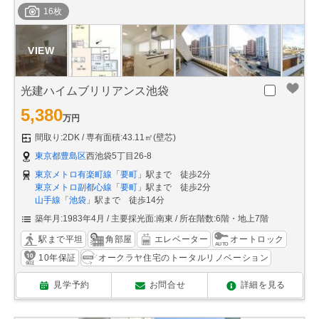
16枚
光建ハイムブリリアンス池袋
5,380
万円
間取り:2DK
専有面積:43.11㎡(壁芯)
東京都豊島区
西池袋5丁目26-8
東京メトロ有楽町線
「
要町
」駅まで 徒歩2分
東京メトロ副都心線
「
要町
」駅まで 徒歩2分
山手線
「
池袋
」駅まで 徒歩14分
築年月:1983年4月
主要採光面:南東
所在階数:6階・地上7階
駅まで平坦
角部屋
エレベーター
オートロック
10年保証
オークラヤ住宅のトータルリノベーション
見学予約
お問合せ
詳細を見る