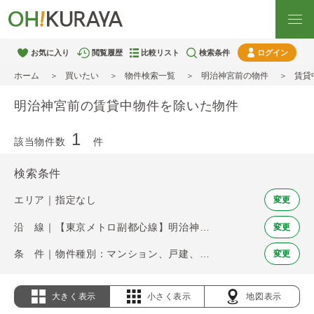
お気に入り
閲覧履歴
比較リスト
検索条件
ログイン
ホーム
買いたい
物件検索一覧
明治神宮前の物件
賃貸
明治神宮前の賃貸中物件を除いた物件
1
該当物件数
件
検索条件
エリア｜指定なし
変更
沿 線｜【東京メトロ副都心線】明治神宮前
変更
条 件｜物件種別：マンション、戸建、土地 / 賃貸中物件を除く
変更
大きく表示
小さく表示
地図表示