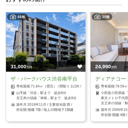
46枚
30枚
31,000
24,990
万円
万円
ザ・パークハウス渋谷南平台
ディアナコー
71.84㎡（壁芯）
1LDK
78.5
山手線「渋谷」駅まで 徒歩8分
小田急小田原線「
京王井の頭線「神泉」駅まで 徒歩9分
東京メトロ千代田
京王井の頭線「駒
2019年11月
西
7階 / 地上10階地下1階建
2006年1
4階 