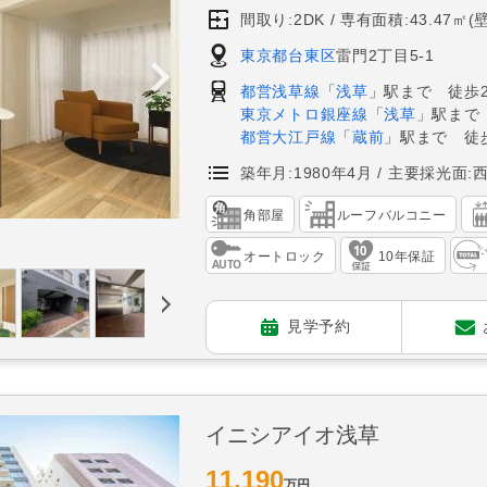
間取り:2DK
専有面積:43.47㎡(
東京都台東区
雷門2丁目5-1
都営浅草線
「
浅草
」駅まで 徒歩
東京メトロ銀座線
「
浅草
」駅まで
都営大江戸線
「
蔵前
」駅まで 徒
築年月:1980年4月
主要採光面:
角部屋
ルーフバルコニー
オートロック
10年保証
見学予約
イニシアイオ浅草
11,190
万円