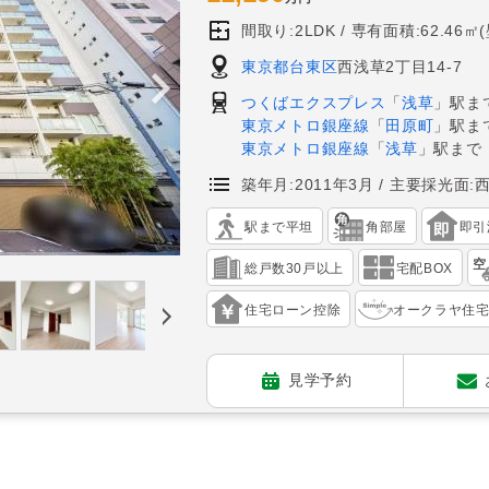
間取り:2LDK
専有面積:62.46㎡
東京都台東区
西浅草2丁目14-7
つくばエクスプレス
「
浅草
」駅ま
東京メトロ銀座線
「
田原町
」駅ま
東京メトロ銀座線
「
浅草
」駅まで
築年月:2011年3月
主要採光面:
駅まで平坦
角部屋
即引
総戸数30戸以上
宅配BOX
住宅ローン控除
オークラヤ住
見学予約