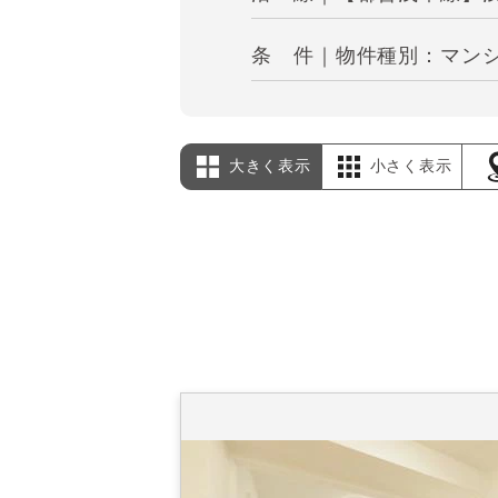
条 件｜物件種別：マンシ
大きく表示
小さく表示