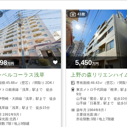
枚
41枚
098
5,450
万円
万円
ンベルコーラス浅草
上野の森リリエンハイ
45.88㎡（壁芯）
2DK
46.43㎡（壁芯）
メトロ銀座線「浅草」駅まで 徒歩
東京メトロ千代田線「根津」駅
9分
伊勢崎・大師線「浅草」駅まで 徒歩
山手線「鶯谷」駅まで 徒歩10
山手線「日暮里」駅まで 徒歩1
浅草線「浅草」駅まで 徒歩15分
1984年8月
1991年9月
南
北西
3階 / 地上7階建
7階 / 地上9階建