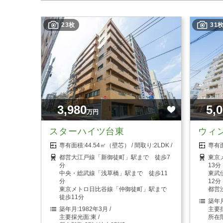
23枚
31
3,980
5,
万円
スターハイツ台東
ウィ
44.54㎡（壁芯）
2LDK
都営大江戸線「新御徒町」駅まで 徒歩7
東京
分
13分
中央・総武線「浅草橋」駅まで 徒歩11
東武
分
12分
東京メトロ日比谷線「仲御徒町」駅まで
都営
徒歩11分
1982年3月
東