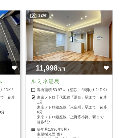
32枚
11,998
万円
ム
ルミネ湯島
2DK
53.97㎡（壁芯）
2LDK
まで 徒歩
東京メトロ千代田線「湯島」駅まで 徒歩
1分
分
東京メトロ銀座線「末広町」駅まで 徒歩
0分
6分
東京メトロ銀座線「上野広小路」駅まで
徒歩6分
1996年8月
西