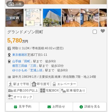
31枚
グランドメゾン田町
5,780
万円
間取り:1LDK
専有面積:40.02㎡(壁芯)
東京都港区
芝浦2丁目1-11
山手線
「
田町
」駅まで 徒歩9分
都営三田線
「
三田
」駅まで 徒歩10分
ゆりかもめ
「
芝浦ふ頭
」駅まで 徒歩8分
築年月:1983年1月
主要採光面:南東
所在階数:7階・地上14階
駅まで平坦
即引渡可
エレベーター
総戸数100戸以上
宅配BOX
駐車場空あり
オートロック
見学予約
お問合せ
詳細を見る