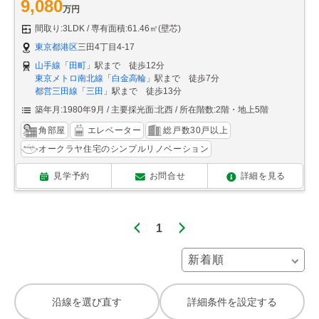
9,080
万円
間取り:3LDK
専有面積:61.46㎡(壁芯)
東京都港区
三田4丁目4-17
山手線
「
田町
」駅まで 徒歩12分
東京メトロ南北線
「
白金高輪
」駅まで 徒歩7分
都営三田線
「
三田
」駅まで 徒歩13分
築年月:1980年9月
主要採光面:北西
所在階数:2階・地上5階
角部屋
エレベーター
総戸数30戸以上
オークラヤ住宅のシンプルリノベーション
見学予約
お問合せ
詳細を見る
1
沿線を選び直す
詳細条件を設定する