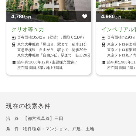
4,780
4,980
万円
万円
クリオ等々力
インペリアル
35.42㎡（壁芯）
1DK
42.9
東急大井町線「尾山台」駅まで 徒歩11分
東京メトロ有楽町
東急東横線「自由が丘」駅まで 徒歩20分
東京メトロ有楽町
東急大井町線「自由が丘」駅まで 徒歩20分
東京メトロ丸ノ内
2008年12月
南
1983年1
3階 / 地上7階建
4階 
現在の検索条件
沿 線｜
【都営浅草線】三田
条 件｜
物件種別：マンション、戸建、土地