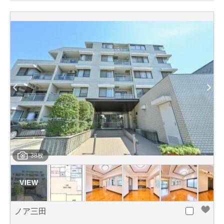
38枚
ノア三田