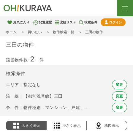
お気に入り
閲覧履歴
比較リスト
検索条件
ログイン
ホーム
買いたい
物件検索一覧
三田の物件
三田の物件
2
該当物件数
件
検索条件
エリア｜指定なし
変更
沿 線｜【都営浅草線】三田
変更
条 件｜物件種別：マンション、戸建、土地
変更
大きく表示
小さく表示
地図表示