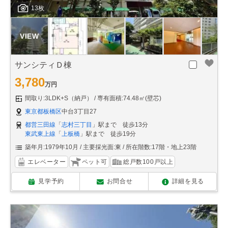
13枚
サンシティＤ棟
3,780
万円
間取り:3LDK+S（納戸）
専有面積:74.48㎡(壁芯)
東京都板橋区
中台3丁目27
都営三田線
「
志村三丁目
」駅まで 徒歩13分
東武東上線
「
上板橋
」駅まで 徒歩19分
築年月:1979年10月
主要採光面:東
所在階数:17階・地上23階
エレベーター
ペット可
総戸数100戸以上
見学予約
お問合せ
詳細を見る