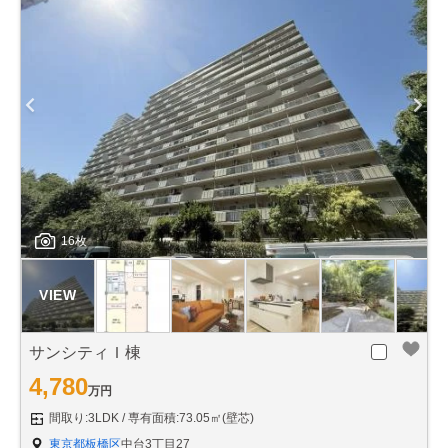
16枚
サンシティＩ棟
4,780
万円
間取り:3LDK
専有面積:73.05㎡(壁芯)
東京都板橋区
中台3丁目27