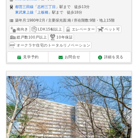
都営三田線
「
志村三丁目
」駅まで 徒歩13分
東武東上線
「
上板橋
」駅まで 徒歩18分
築年月:1980年2月
主要採光面:南
所在階数:9階・地上15階
南向き
LDK15帖以上
エレベーター
ペット可
総戸数100戸以上
10年保証
オークラヤ住宅のトータルリノベーション
見学予約
お問合せ
詳細を見る