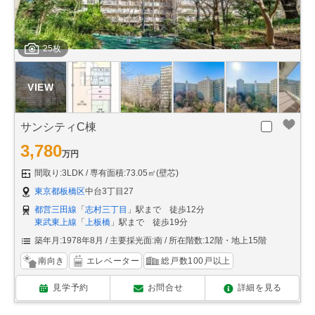
25枚
サンシティC棟
3,780
万円
間取り:3LDK
専有面積:73.05㎡(壁芯)
東京都板橋区
中台3丁目27
都営三田線
「
志村三丁目
」駅まで 徒歩12分
東武東上線
「
上板橋
」駅まで 徒歩19分
築年月:1978年8月
主要採光面:南
所在階数:12階・地上15階
南向き
エレベーター
総戸数100戸以上
見学予約
お問合せ
詳細を見る