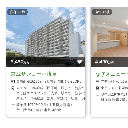
23枚
37枚
3,450
4,490
万円
万円
京成サンコーポ浅草
なぎさニュー
62.21㎡（壁芯）
2LDK
70.5
東京メトロ銀座線「田原町」駅まで 徒歩5分
東京メトロ東西線
つくばエクスプレス「浅草」駅まで 徒歩8分
1979年2
東京メトロ銀座線「浅草」駅まで 徒歩11分
2階 
1972年12月
南
7階 / 地上14階建