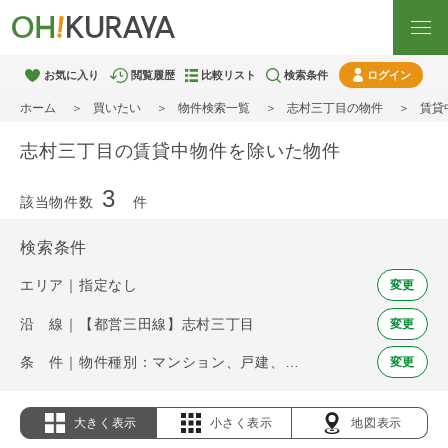
お気に入り
閲覧履歴
比較リスト
検索条件
ログイン
ホーム
買いたい
物件検索一覧
志村三丁目の物件
賃貸
志村三丁目の賃貸中物件を除いた物件
3
該当物件数
件
検索条件
エリア｜指定なし
変更
沿 線｜【都営三田線】志村三丁目
変更
条 件｜物件種別：マンション、戸建、土地 / 賃貸中物件を除く
変更
大きく表示
小さく表示
地図表示