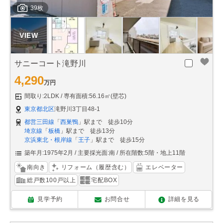
39枚
サニーコート滝野川
4,290
万円
間取り:2LDK
専有面積:56.16㎡(壁芯)
東京都北区
滝野川3丁目48-1
都営三田線
「
西巣鴨
」駅まで 徒歩10分
埼京線
「
板橋
」駅まで 徒歩13分
京浜東北・根岸線
「
王子
」駅まで 徒歩15分
築年月:1975年2月
主要採光面:南
所在階数:5階・地上11階
南向き
リフォーム（履歴含む）
エレベーター
総戸数100戸以上
宅配BOX
見学予約
お問合せ
詳細を見る