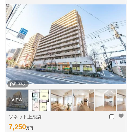
33枚
ソネット上池袋
7,250
万円