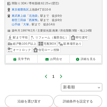
間取り:3DK
専有面積:62.25㎡(壁芯)
東京都豊島区
上池袋4丁目10-8
東武東上線
「
北池袋
」駅まで 徒歩9分
都営三田線
「
西巣鴨
」駅まで 徒歩9分
山手線
「
大塚
」駅まで 徒歩14分
築年月:1997年2月
主要採光面:南東
所在階数:9階・地上14階
駅まで平坦
リフォーム（履歴含む）
即引渡可
総戸数100戸以上
宅配BOX
駐車場空あり
オートロック
住宅ローン控除
見学予約
お問合せ
詳細を見る
1
沿線を選び直す
詳細条件を設定する