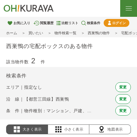
お気に入り
閲覧履歴
比較リスト
検索条件
ログイン
ホーム
買いたい
物件検索一覧
西巣鴨の物件
宅配ボッ
西巣鴨の宅配ボックスのある物件
2
該当物件数
件
検索条件
エリア｜指定なし
変更
沿 線｜【都営三田線】西巣鴨
変更
条 件｜物件種別：マンション、戸建、土地 / 宅配ボックス
変更
大きく表示
小さく表示
地図表示