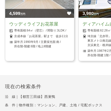
4,599
3,980
万円
万円
ウッディライフお花茶屋
ディアハイム
64㎡（壁芯）
3LDK
62.2
京成本線「お花茶屋」駅まで 徒歩11分
埼京線「北赤羽」
東京メトロ南北線
1990年9月
南
京浜東北・根岸線
6階 / 地上8階建
1987年2
1階 
現在の検索条件
沿 線｜
【都営三田線】西巣鴨
条 件｜
物件種別：マンション、戸建、土地 / 宅配ボックス