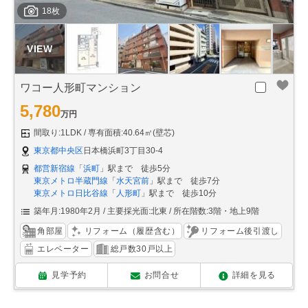
18枚
ワコー人形町マンション
5,780
万円
間取り:1LDK
専有面積:40.64㎡(壁芯)
東京都中央区
日本橋浜町3丁目30-4
都営新宿線
「
浜町
」駅まで 徒歩5分
東京メトロ半蔵門線
「
水天宮前
」駅まで 徒歩7分
東京メトロ日比谷線
「
人形町
」駅まで 徒歩10分
築年月:1980年2月
主要採光面:北東
所在階数:3階・地上9階
角部屋
リフォーム（履歴含む）
リフォーム後引渡し
エレベーター
総戸数30戸以上
見学予約
お問合せ
詳細を見る