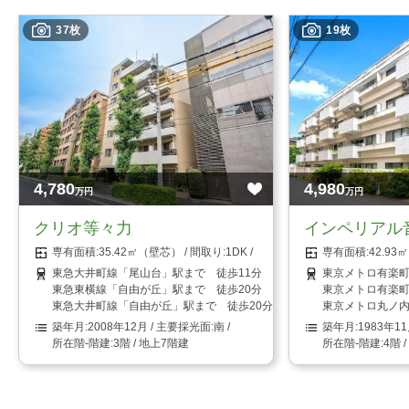
37枚
19枚
4,780
4,980
万円
万円
クリオ等々力
インペリアル
35.42㎡（壁芯）
1DK
42.9
東急大井町線「尾山台」駅まで 徒歩11分
東京メトロ有楽町
東急東横線「自由が丘」駅まで 徒歩20分
東京メトロ有楽町
東急大井町線「自由が丘」駅まで 徒歩20分
東京メトロ丸ノ内
2008年12月
南
1983年1
3階 / 地上7階建
4階 