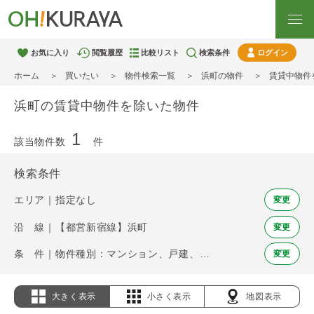
お気に入り
閲覧履歴
比較リスト
検索条件
ログイン
ホーム
買いたい
物件検索一覧
浜町の物件
賃貸中物件
浜町の賃貸中物件を除いた物件
1
該当物件数
件
検索条件
エリア｜指定なし
変更
沿 線｜【都営新宿線】浜町
変更
条 件｜物件種別：マンション、戸建、土地 / 賃貸中物件を除く
変更
大きく表示
小さく表示
地図表示