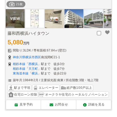
21枚
藤和西横浜ハイタウン
5,080
万円
間取り:3LDK
専有面積:67.84㎡(壁芯)
神奈川県横浜市西区
南浅間町21-1
相鉄本線
「
西横浜
」駅まで 徒歩3分
相鉄本線
「
天王町
」駅まで 徒歩7分
東海道本線
「
横浜
」駅まで 徒歩22分
築年月:1984年2月
主要採光面:南東
所在階数:3階・地上7階
駅まで平坦
エレベーター
総戸数100戸以上
住宅ローン控除
オークラヤ住宅のトータルリノベーション
見学予約
お問合せ
詳細を見る