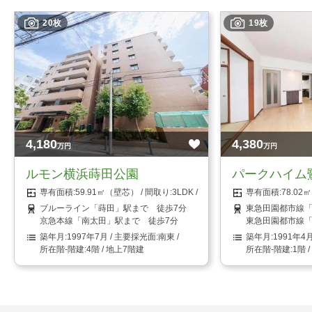
20枚
19枚
4,180
4,380
万円
万円
ルモン横浜蒔田公園
パークハイム
59.91㎡（壁芯）
3LDK
78.0
ブルーライン「蒔田」駅まで 徒歩7分
東急田園都市線「
京急本線「南太田」駅まで 徒歩7分
東急田園都市線「
1997年7月
南東
1991年4
4階 / 地上7階建
1階 