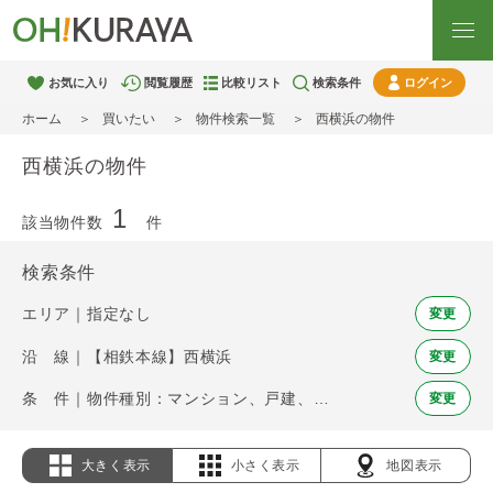
お気に入り
閲覧履歴
比較リスト
検索条件
ログイン
ホーム
買いたい
物件検索一覧
西横浜の物件
西横浜の物件
1
該当物件数
件
検索条件
エリア｜指定なし
変更
沿 線｜【相鉄本線】西横浜
変更
条 件｜物件種別：マンション、戸建、土地
変更
大きく表示
小さく表示
地図表示