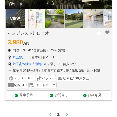
30枚
インプレスト川口青木
3,980
万円
間取り:3LDK
専有面積:70.24㎡(壁芯)
埼玉県川口市
青木4丁目21-21
埼玉高速鉄道
「
南鳩ヶ谷
」駅まで 徒歩12分
築年月:2015年3月
主要採光面:南西
所在階数:3階・地上10階
エレベーター
ペット可
総戸数100戸以上
宅配BOX
オートロック
見学予約
お問合せ
詳細を見る
1