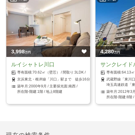
3,998
4,280
万円
万円
ルイシャトレ川口
サンクレイド
70.62㎡（壁芯）
3LDK
64.1
京浜東北・根岸線「川口」駅まで 徒歩16分
武蔵野線「東川口
埼玉高速鉄道「東
2000年9月
南西
1階 / 地上8階建
2012年3
8階 