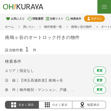
お気に入り
閲覧履歴
比較リスト
検索条件
ログイン
ホーム
買いたい
物件検索一覧
南鳩ヶ谷の物件
オート
南鳩ヶ谷のオートロック付きの物件
1
該当物件数
件
検索条件
エリア｜指定なし
変更
沿 線｜【埼玉高速鉄道】南鳩ヶ谷
変更
条 件｜物件種別：マンション、戸建、土地 / オートロック
変更
大きく表示
小さく表示
地図表示