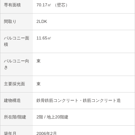
専有面積
70.17㎡ （壁芯）
間取り
2LDK
バルコニー面
11.65㎡
積
バルコニー向
東
き
主要採光面
東
建物構造
鉄骨鉄筋コンクリート・鉄筋コンクリート造
所在階/階建
2階 / 地上20階建
築年月
2006年2月