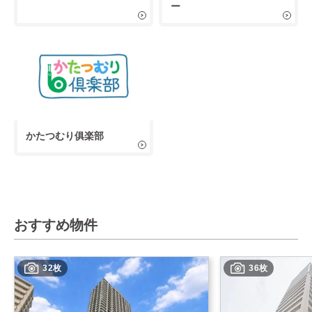
ー
かたつむり俱楽部
おすすめ物件
32枚
36枚