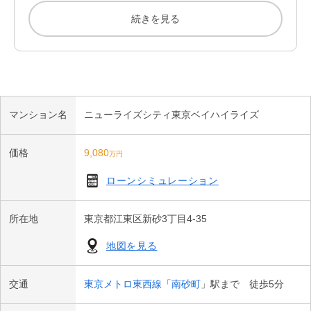
●都市的水景の循環システム

続きを見る
●設計性能評価＋建設性能評価取得

●高齢者等配慮対策等級3取得マンション

●耐震等級2、劣化対策等級3取得・ホルムアルデヒド発散等級3
取得

●24時間有人管理システム（防災センター・管理員室）

●豊富なフロントサービス（クリーニング取付・タクシー配車...
マンション名
ニューライズシティ東京ベイハイライズ
等）※一部有償

価格
9,080
万円
【階下に住戸なし】

●生活動線に優れた間取（回遊動線 ＆ 水廻り動線）

ローンシミュレーション
●LDK:約18.4帖／洋室（2）は約6.6帖／プライバシー保護に繋
がるアルコーブ付

所在地
東京都江東区新砂3丁目4-35
●豊富な収納スペース（LD収納×3箇所、WIC、トランクルー
ム、リネン庫）

地図を見る
●スロップシンクやトランクルーム、床暖房等、生活に嬉しい便
利な設備が設置

交通
東京メトロ東西線
「
南砂町
」駅まで 徒歩5分
●アウトフレーム工法、ボイドスラブ工法、逆梁ハイサッシ