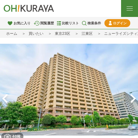
お気に入り
閲覧履歴
比較リスト
検索条件
ログイン
ホーム
買いたい
東京23区
江東区
ニューライズシティ
40枚