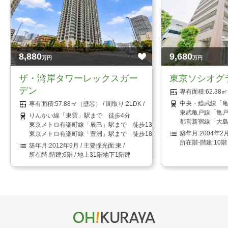
8,880
9,680
万円
万円
ザ・湾岸タワーレックスガー
東京ソシオグ
デン
62.3
中央・総武線「亀
57.88㎡（壁芯）
2LDK
東武亀戸線「亀戸
りんかい線「東雲」駅まで 徒歩4分
都営新宿線「大島
東京メトロ有楽町線「辰巳」駅まで 徒歩13分
2004年2
東京メトロ有楽町線「豊洲」駅まで 徒歩18分
10階
2012年9月
東
6階 / 地上31階地下1階建