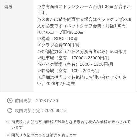
備考
※専有面積にトランクルーム面積1.30㎡が含まれ
ます。
※犬または猫を飼育する場合はペットクラブの加
入が必要です（ペットクラブ会費：月額100円）
※アルコーブ面積6.28㎡
※構造：SRC・RC造
※クラブ会費500円/月
※外部協力金（不在区分所有者のみ）500円/月
※駐車場（空有）17000～23000円/月
※バイク置場（空有）1000～1200円/月
※駐輪場（空有）100～200円/月
※詳細は担当までお気軽にお問い合わせくださ
い。2026年7月現在
前回更新：2026.07.30
次回更新予定：2026.08.13
消費税および地方消費税の対象となる場合は税込み価格が表示されて
います
間取り表記中のＳとは納戸を表します