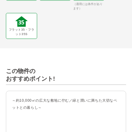
（適用には条件があり
ます）
フラット35・フラ
ット35S
この物件の
おすすめポイント!
～約10,000㎡の広大な敷地に佇む／緑と潤いに満ちた大切なペ
ットとの暮らし～

【総戸数357戸の大規模レジデンス】
