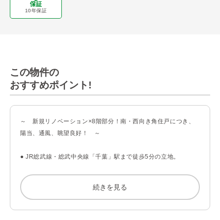
10年保証
この物件の
おすすめポイント!
～　新規リノベーション×8階部分！南・西向き角住戸につき、
陽当、通風、眺望良好！　～

● JR総武線・総武中央線「千葉」駅まで徒歩5分の立地。

● 約15.0帖のLDK

● ご家族と会話の弾む対面式システムキッチン

続きを見る
● 1418サイズの浴室

● 各洋室に収納

■洋室（３）のウォールドア（可動式の建具）を開ければ、約21