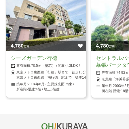
4,780
4,780
万円
万円
シーズガーデン行徳
セントラルパ
幕張パークタ
70.5㎡（壁芯）
3LDK
東京メトロ東西線「行徳」駅まで 徒歩13分
74.9
東京メトロ東西線「南行徳」駅まで 徒歩14分
京葉線「海浜幕張
2004年6月
南東
2003年2
4階 / 地上6階建
18階