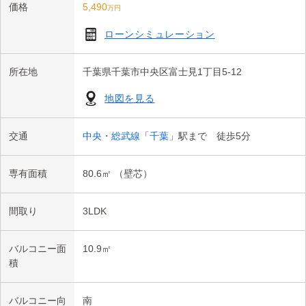
価格
5,490
万円
ローンシミュレーション
所在地
千葉県千葉市中央区富士見1丁目5-12
地図を見る
交通
中央・総武線
「
千葉
」駅まで 徒歩5分
専有面積
80.6㎡ （壁芯）
間取り
3LDK
バルコニー面
10.9㎡
積
バルコニー向
南