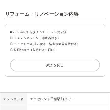
帖の広々空間となります

■ 2026年6月 リノベーション完了済

リフォーム・リノベーション内容
※お気軽にお問い合わせ下さい！
■ 2026年6月 新規リノベーション完了済

〇 システムキッチン（浄水器付き）

〇 ユニットバス(追い焚き・浴室換気乾燥機付き)

〇 洗面化粧台（収納付き三面鏡）

〇 トイレ（温水洗浄便座付き）

〇 クロス、フローリング、フロアタイル

続きを見る
〇 建具、収納造作、ウォールドア設置

〇 照明、防水パン、エアコン1台設置

〇 ハウスクリーニング
マンション名
エクセレント千葉駅前タワー