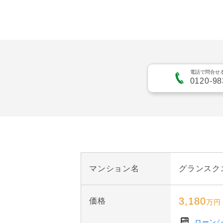
お部屋について

●家族が集う南向きの明る
●会話が弾む♪カウンター
●リビングに隣接している
電話で問合せ
0120-98
●洋室(1)にはウォークイ
マンション名
グランスク
3,180
価格
万円
ローン