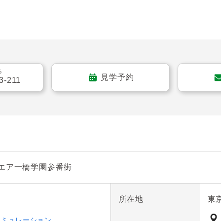
いリビング。お日さまの光をたっぷり浴びられるリビングで
キッチン！料理を運ぶなど、お子さんのお手伝いの機会も増え
和室。引き戸を開ければ広々としたスペースになります。

る
見学予約
3-211
ンクローゼット、洋室(2)はクローゼットの付いたお部屋です
エア一橋学園参番街
所在地
東
シミュレーション