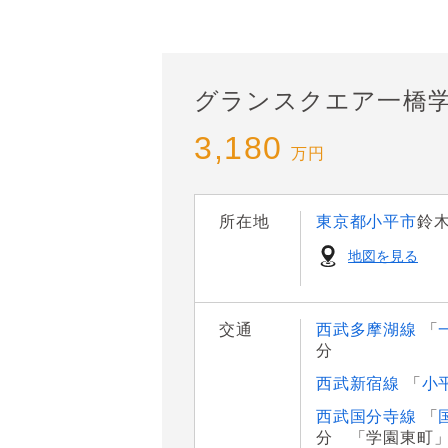
グランスクエア一橋
3,180
万円
所在地
東京都小平市
鈴
地図を見る
交通
西武多摩湖線
「
分
西武新宿線
「
小
西武国分寺線
「
分 「学園東町」