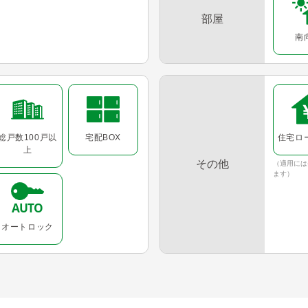
部屋
南
総戸数100戸以
宅配BOX
住宅ロ
上
その他
（適用には
ます）
オートロック