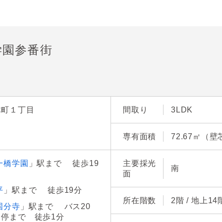
学園参番街
木町１丁目
間取り
3LDK
専有面積
72.67㎡（壁
一橋学園
」駅まで 徒歩19
主要採光
南
面
平
」駅まで 徒歩19分
所在階数
2階 / 地上1
国分寺
」駅まで バス20
停まで 徒歩1分