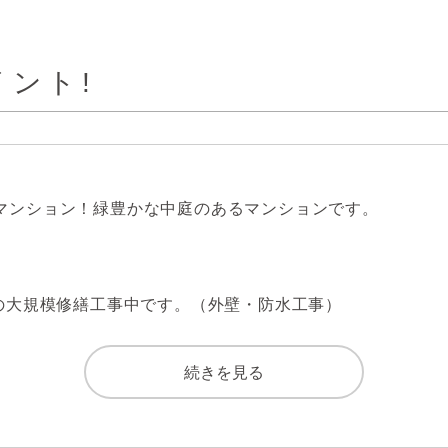
ント!
模マンション！緑豊かな中庭のあるマンションです。

分の大規模修繕工事中です。（外壁・防水工事）

ントランス。四季を感じる事ができます。

ク付マンションです。

続きを見る
れる宅配ボックス付き。荷物の受け取りが多い方に便利な設備
管理）
