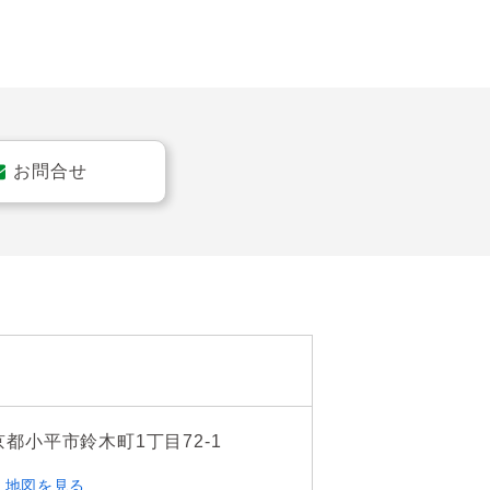
過ごしませんか？

そうですね。

お問合せ
。
京都小平市鈴木町1丁目72-1
地図を見る