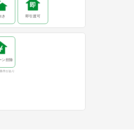
向き
即引渡可
ーン控除
条件があり