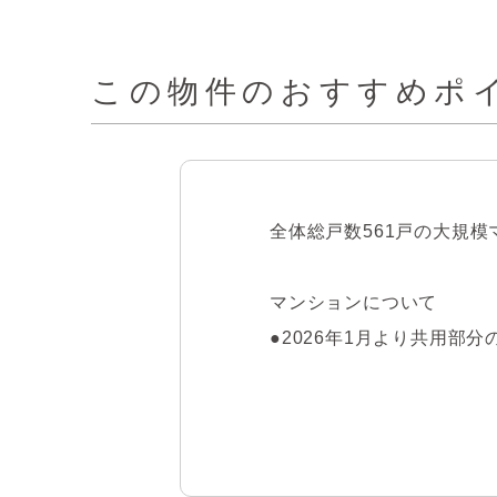
この物件の
おすすめポイ
全体総戸数561戸の大規
マンションについて

●2026年1月より共用部
●緑が映える堂々としたエ
●安心感のあるオートロッ
●不在時にも荷物が受け取
●管理体制良好です。（日勤