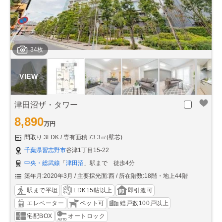
34枚
津田沼ザ・タワー
8,890
万円
間取り:3LDK
専有面積:73.3㎡(壁芯)
千葉県習志野市
谷津1丁目15-22
中央・総武線
「
津田沼
」駅まで 徒歩4分
築年月:2020年3月
主要採光面:西
所在階数:18階・地上44階
駅まで平坦
LDK15帖以上
即引渡可
エレベーター
ペット可
総戸数100戸以上
宅配BOX
オートロック