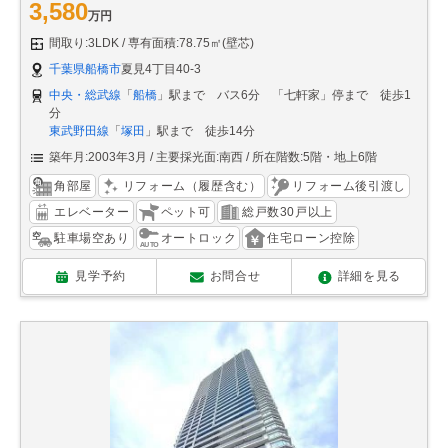
3,580
万円
間取り:3LDK
専有面積:78.75㎡(壁芯)
千葉県船橋市
夏見4丁目40-3
中央・総武線
「
船橋
」駅まで バス6分 「七軒家」停まで 徒歩1
分
東武野田線
「
塚田
」駅まで 徒歩14分
築年月:2003年3月
主要採光面:南西
所在階数:5階・地上6階
角部屋
リフォーム（履歴含む）
リフォーム後引渡し
エレベーター
ペット可
総戸数30戸以上
駐車場空あり
オートロック
住宅ローン控除
見学予約
お問合せ
詳細を見る