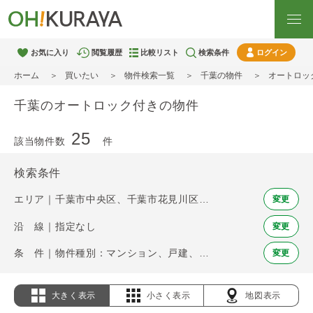
お気に入り
閲覧履歴
比較リスト
検索条件
ログイン
ホーム
買いたい
物件検索一覧
千葉の物件
オートロッ
千葉のオートロック付きの物件
25
該当物件数
件
検索条件
エリア｜千葉市中央区、千葉市花見川区、千葉市稲毛区、千葉市若葉区、千葉市緑区、千葉市美浜区、市川市、船橋市、松戸市、習志野市、柏市、流山市、浦安市、印西市
変更
沿 線｜指定なし
変更
条 件｜物件種別：マンション、戸建、土地 / オートロック
変更
大きく表示
小さく表示
地図表示