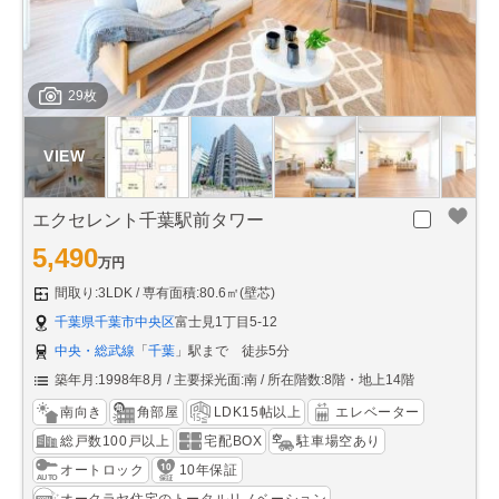
29枚
エクセレント千葉駅前タワー
5,490
万円
間取り:3LDK
専有面積:80.6㎡(壁芯)
千葉県千葉市中央区
富士見1丁目5-12
中央・総武線
「
千葉
」駅まで 徒歩5分
築年月:1998年8月
主要採光面:南
所在階数:8階・地上14階
南向き
角部屋
LDK15帖以上
エレベーター
総戸数100戸以上
宅配BOX
駐車場空あり
オートロック
10年保証
オークラヤ住宅のトータルリノベーション