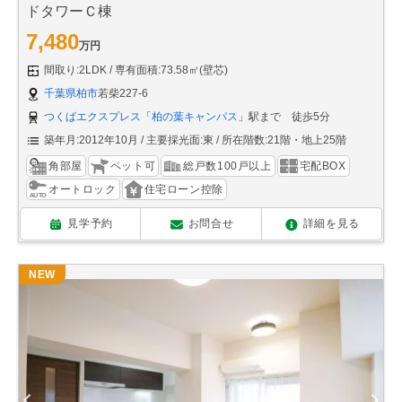
ドタワーＣ棟
7,480
万円
間取り:2LDK
専有面積:73.58㎡(壁芯)
千葉県柏市
若柴227-6
つくばエクスプレス
「
柏の葉キャンパス
」駅まで 徒歩5分
築年月:2012年10月
主要採光面:東
所在階数:21階・地上25階
角部屋
ペット可
総戸数100戸以上
宅配BOX
オートロック
住宅ローン控除
見学予約
お問合せ
詳細を見る
NEW