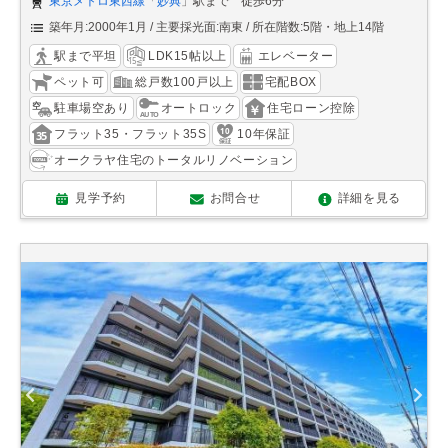
東京メトロ東西線
「
妙典
」駅まで 徒歩6分
築年月:2000年1月
主要採光面:南東
所在階数:5階・地上14階
駅まで平坦
LDK15帖以上
エレベーター
ペット可
総戸数100戸以上
宅配BOX
駐車場空あり
オートロック
住宅ローン控除
フラット35・フラット35S
10年保証
オークラヤ住宅のトータルリノベーション
見学予約
お問合せ
詳細を見る