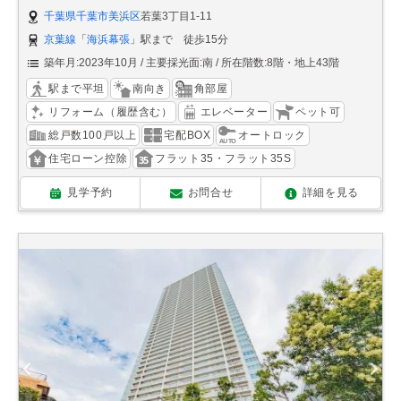
千葉県千葉市美浜区
若葉3丁目1-11
京葉線
「
海浜幕張
」駅まで 徒歩15分
築年月:2023年10月
主要採光面:南
所在階数:8階・地上43階
駅まで平坦
南向き
角部屋
リフォーム（履歴含む）
エレベーター
ペット可
総戸数100戸以上
宅配BOX
オートロック
住宅ローン控除
フラット35・フラット35S
見学予約
お問合せ
詳細を見る