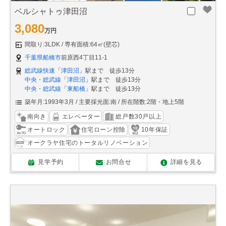
ベルシャトゥ津田沼
3,080
万円
間取り:3LDK
専有面積:64㎡(壁芯)
千葉県船橋市
前原西4丁目11-1
総武線快速
「
津田沼
」駅まで 徒歩13分
中央・総武線
「
津田沼
」駅まで 徒歩13分
中央・総武線
「
東船橋
」駅まで 徒歩13分
築年月:1993年3月
主要採光面:南
所在階数:2階・地上5階
南向き
エレベーター
総戸数30戸以上
オートロック
住宅ローン控除
10年保証
オークラヤ住宅のトータルリノベーション
見学予約
お問合せ
詳細を見る