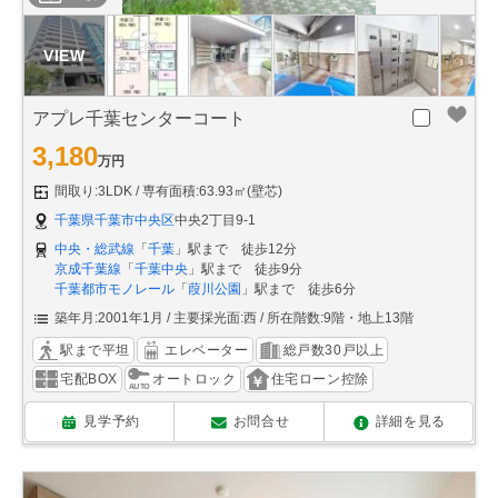
アプレ千葉センターコート
3,180
万円
間取り:3LDK
専有面積:63.93㎡(壁芯)
千葉県千葉市中央区
中央2丁目9-1
中央・総武線
「
千葉
」駅まで 徒歩12分
京成千葉線
「
千葉中央
」駅まで 徒歩9分
千葉都市モノレール
「
葭川公園
」駅まで 徒歩6分
築年月:2001年1月
主要採光面:西
所在階数:9階・地上13階
駅まで平坦
エレベーター
総戸数30戸以上
宅配BOX
オートロック
住宅ローン控除
見学予約
お問合せ
詳細を見る