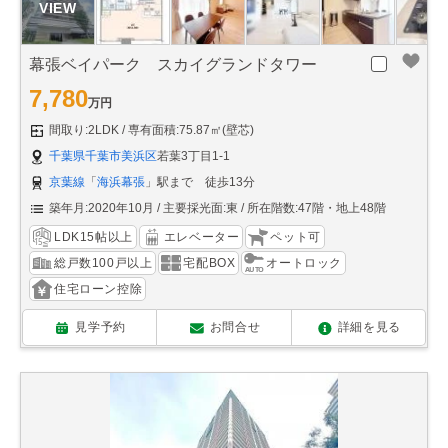
幕張ベイパーク スカイグランドタワー
7,780
万円
間取り:2LDK
専有面積:75.87㎡(壁芯)
千葉県千葉市美浜区
若葉3丁目1-1
京葉線
「
海浜幕張
」駅まで 徒歩13分
築年月:2020年10月
主要採光面:東
所在階数:47階・地上48階
LDK15帖以上
エレベーター
ペット可
総戸数100戸以上
宅配BOX
オートロック
住宅ローン控除
見学予約
お問合せ
詳細を見る