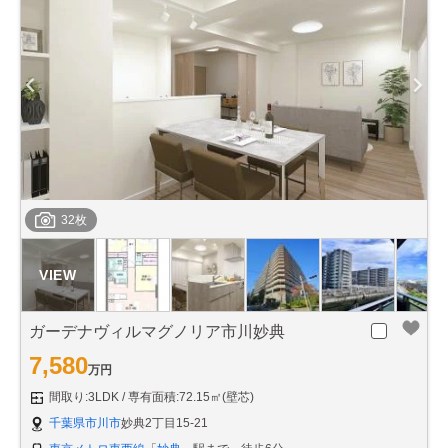
32枚
ガーデナヴィルマグノリア市川妙典
7,580
万円
間取り:3LDK
専有面積:72.15㎡(壁芯)
千葉県市川市
妙典2丁目15-21