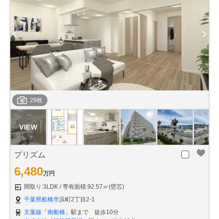
29枚
プリズム
6,480
万円
間取り:3LDK
専有面積:92.57㎡(壁芯)
千葉県船橋市
浜町2丁目2-1
京葉線
「
南船橋
」駅まで 徒歩10分