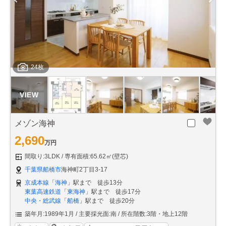
24枚
メゾン海神
2,690
万円
間取り:3LDK
専有面積:65.62㎡(壁芯)
千葉県船橋市
海神町2丁目3-17
京成本線
「
海神
」駅まで 徒歩13分
東葉高速鉄道
「
東海神
」駅まで 徒歩17分
中央・総武線
「
船橋
」駅まで 徒歩20分
築年月:1989年1月
主要採光面:南
所在階数:3階・地上12階