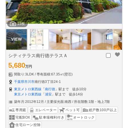
19枚
シティテラス南行徳テラスＡ
5,680
万円
間取り:3LDK
専有面積:67.35㎡(壁芯)
千葉県市川市
南行徳3丁目24-1
東京メトロ東西線
「
南行徳
」駅まで 徒歩10分
東京メトロ東西線
「
浦安
」駅まで 徒歩14分
築年月:2012年12月
主要採光面:南西
所在階数:1階・地上7階
専用庭
エレベーター
ペット可
総戸数100戸以上
宅配BOX
駐車場権利付き
オートロック
住宅ローン控除