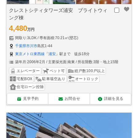
クレストシティタワーズ浦安 ブライトウィ
ング棟
4,480
万円
間取り:3LDK
専有面積:70.21㎡(壁芯)
千葉県市川市
島尻1-44
東京メトロ東西線
「
浦安
」駅まで 徒歩18分
築年月:2006年2月
主要採光面:南東
所在階数:3階・地上15階
エレベーター
ペット可
総戸数100戸以上
宅配BOX
駐車場空あり
オートロック
住宅ローン控除
見学予約
お問合せ
詳細を見る