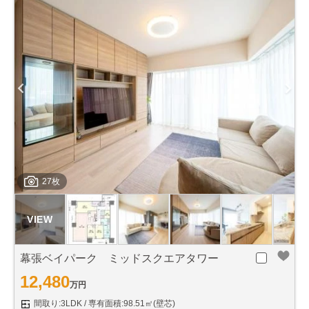
27枚
幕張ベイパーク ミッドスクエアタワー
12,480
万円
間取り:3LDK
専有面積:98.51㎡(壁芯)