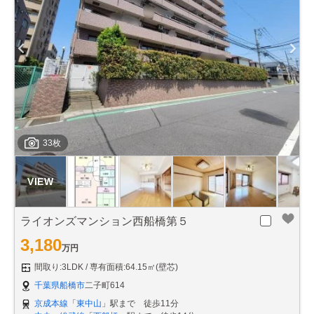
33枚
ライオンズマンション西船橋第５
3,180
万円
間取り:3LDK
専有面積:64.15㎡(壁芯)
千葉県船橋市
二子町614
京成本線
「
東中山
」駅まで 徒歩11分