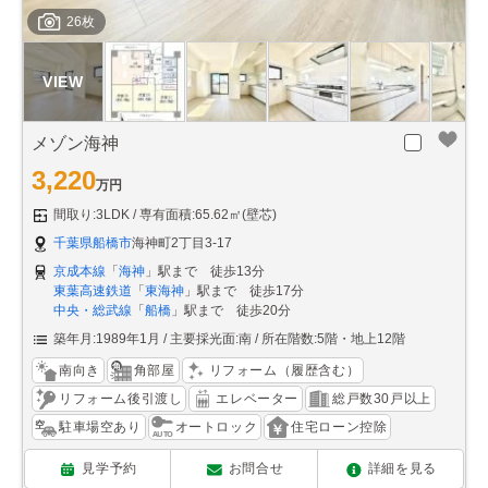
26枚
メゾン海神
3,220
万円
間取り:3LDK
専有面積:65.62㎡(壁芯)
千葉県船橋市
海神町2丁目3-17
京成本線
「
海神
」駅まで 徒歩13分
東葉高速鉄道
「
東海神
」駅まで 徒歩17分
中央・総武線
「
船橋
」駅まで 徒歩20分
築年月:1989年1月
主要採光面:南
所在階数:5階・地上12階
南向き
角部屋
リフォーム（履歴含む）
リフォーム後引渡し
エレベーター
総戸数30戸以上
駐車場空あり
オートロック
住宅ローン控除
見学予約
お問合せ
詳細を見る