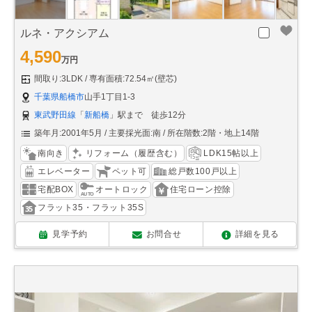
ルネ・アクシアム
4,590
万円
間取り:3LDK
専有面積:72.54㎡(壁芯)
千葉県船橋市
山手1丁目1-3
東武野田線
「
新船橋
」駅まで 徒歩12分
築年月:2001年5月
主要採光面:南
所在階数:2階・地上14階
南向き
リフォーム（履歴含む）
LDK15帖以上
エレベーター
ペット可
総戸数100戸以上
宅配BOX
オートロック
住宅ローン控除
フラット35・フラット35S
見学予約
お問合せ
詳細を見る