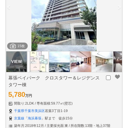
15枚
幕張ベイパーク クロスタワー＆レジデンス
タワー棟
5,780
万円
間取り:2LDK
専有面積:59.77㎡(壁芯)
千葉県千葉市美浜区
若葉3丁目1-19
京葉線
「
海浜幕張
」駅まで 徒歩15分
築年月:2018年12月
主要採光面:東
所在階数:13階・地上37階