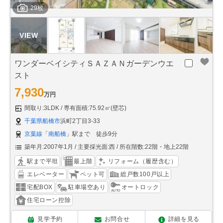
29枚
ワンダーベイシティＳＡＺＡＮガーデンウエ
スト
7,930
万円
間取り:3LDK
専有面積:75.92㎡(壁芯)
千葉県船橋市
浜町2丁目3-33
京葉線
「
南船橋
」駅まで 徒歩9分
築年月:2007年1月
主要採光面:西
所在階数:22階・地上22階
駅まで平坦
最上階
リフォーム（履歴含む）
エレベーター
ペット可
総戸数100戸以上
宅配BOX
駐車場空あり
オートロック
住宅ローン控除
見学予約
お問合せ
詳細を見る