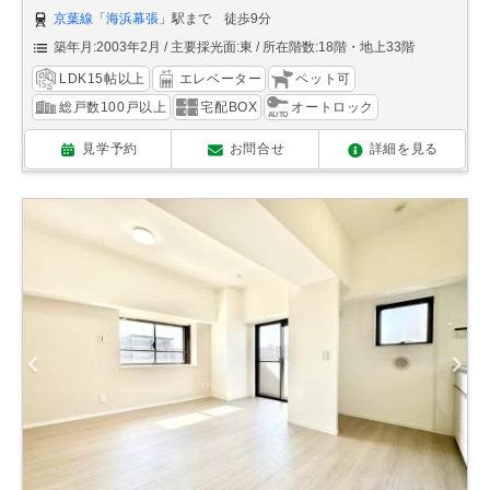
京葉線
「
海浜幕張
」駅まで 徒歩9分
築年月:2003年2月
主要採光面:東
所在階数:18階・地上33階
LDK15帖以上
エレベーター
ペット可
総戸数100戸以上
宅配BOX
オートロック
見学予約
お問合せ
詳細を見る