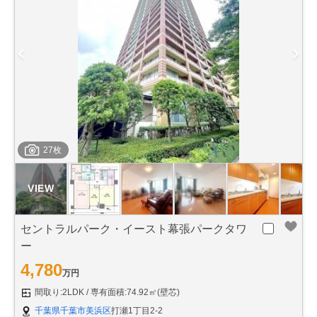
27枚
セントラルパーク・イースト幕張パークタワ
ー
4,780
万円
間取り:2LDK
専有面積:74.92㎡(壁芯)
千葉県千葉市美浜区
打瀬1丁目2-2