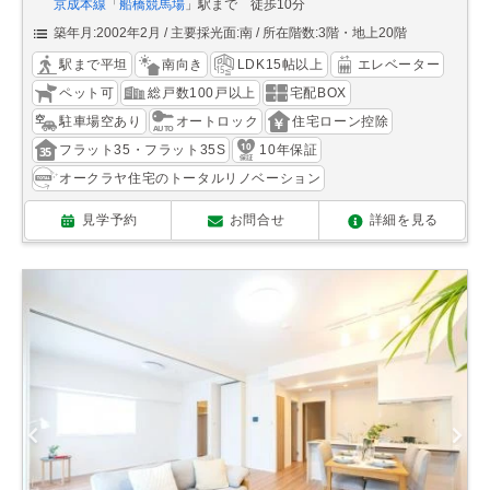
京成本線
「
船橋競馬場
」駅まで 徒歩10分
築年月:2002年2月
主要採光面:南
所在階数:3階・地上20階
駅まで平坦
南向き
LDK15帖以上
エレベーター
ペット可
総戸数100戸以上
宅配BOX
駐車場空あり
オートロック
住宅ローン控除
フラット35・フラット35S
10年保証
オークラヤ住宅のトータルリノベーション
見学予約
お問合せ
詳細を見る