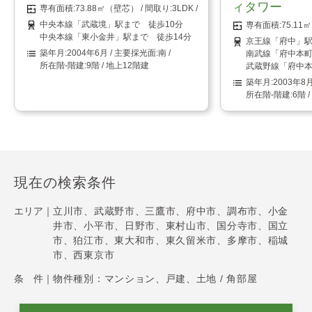
ィタワー
73.88㎡（壁芯）
3LDK
中央本線「武蔵境」駅まで 徒歩10分
75.1
中央本線「東小金井」駅まで 徒歩14分
京王線「府中」駅
2004年6月
南
南武線「府中本町
9階 / 地上12階建
武蔵野線「府中本
2003年8
6階 
現在の検索条件
エリア｜
立川市、武蔵野市、三鷹市、府中市、調布市、小金
井市、小平市、日野市、東村山市、国分寺市、国立
市、狛江市、東大和市、東久留米市、多摩市、稲城
市、西東京市
条 件｜
物件種別：マンション、戸建、土地 / 角部屋