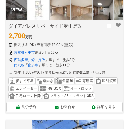
ダイアパレスリバーサイド府中是政
2,700
万円
間取り:3LDK
専有面積:73.02㎡(壁芯)
東京都府中市
是政5丁目18-5
西武多摩川線
「
是政
」駅まで 徒歩3分
南武線
「
南多摩
」駅まで 徒歩11分
築年月:1997年9月
主要採光面:南
所在階数:1階・地上5階
駅まで平坦
南向き
角部屋
専用庭
即引渡可
エレベーター
宅配BOX
オートロック
住宅ローン控除
フラット35・フラット35S
見学予約
お問合せ
詳細を見る