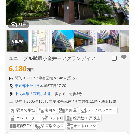
31枚
ユニーブル武蔵小金井モアグランディア
6,180
万円
間取り:2LDK
専有面積:51.46㎡(壁芯)
東京都小金井市
本町5丁目17-20
中央本線
「
武蔵小金井
」駅まで 徒歩3分
築年月:2005年11月
主要採光面:南
所在階数:11階・地上12階
駅まで平坦
南向き
角部屋
ルーフバルコニー
エレベーター
ペット可
総戸数30戸以上
宅配BOX
駐車場空あり
オートロック