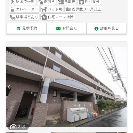
駅まで平坦
南向き
角部屋
即引渡可
エレベーター
ペット可
総戸数100戸以上
駐車場空あり
住宅ローン控除
見学予約
お問合せ
詳細を見る
21枚