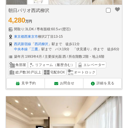
朝日パリオ西武柳沢
4,280
万円
間取り:3LDK
専有面積:60.5㎡(壁芯)
東京都西東京市
柳沢2丁目13-15
西武新宿線
「
西武柳沢
」駅まで 徒歩11分
中央本線
「
三鷹
」駅まで バス19分 「伏見通り」停まで 徒歩6分
築年月:1993年4月
主要採光面:西
所在階数:2階・地上6階
角部屋
リフォーム（履歴含む）
エレベーター
総戸数30戸以上
宅配BOX
オートロック
見学予約
お問合せ
詳細を見る