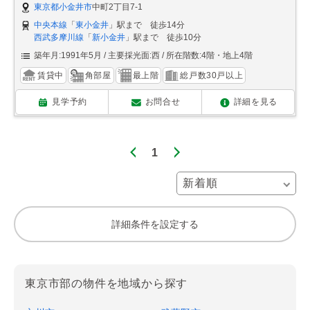
東京都小金井市
中町2丁目7-1
中央本線
「
東小金井
」駅まで 徒歩14分
西武多摩川線
「
新小金井
」駅まで 徒歩10分
築年月:1991年5月
主要採光面:西
所在階数:4階・地上4階
賃貸中
角部屋
最上階
総戸数30戸以上
見学予約
お問合せ
詳細を見る
1
詳細条件を設定する
東京市部の物件を地域から探す