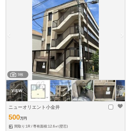
9枚
ニューオリエント小金井
500
万円
間取り:1R
専有面積:12.6㎡(壁芯)