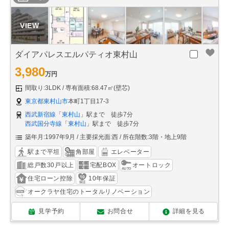
ダイアパレスエルパティオ東村山
3,980
万円
間取り:3LDK
専有面積:68.47㎡(壁芯)
東京都東村山市
本町1丁目17-3
西武新宿線
「
東村山
」駅まで 徒歩7分
西武国分寺線
「
東村山
」駅まで 徒歩7分
築年月:1997年9月
主要採光面:西
所在階数:3階・地上9階
駅まで平坦
角部屋
エレベーター
総戸数30戸以上
宅配BOX
オートロック
住宅ローン控除
10年保証
オークラヤ住宅のトータルリノベーション
見学予約
お問合せ
詳細を見る