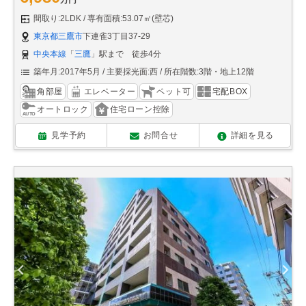
間取り:2LDK
専有面積:53.07㎡(壁芯)
東京都三鷹市
下連雀3丁目37-29
中央本線
「
三鷹
」駅まで 徒歩4分
築年月:2017年5月
主要採光面:西
所在階数:3階・地上12階
角部屋
エレベーター
ペット可
宅配BOX
オートロック
住宅ローン控除
見学予約
お問合せ
詳細を見る