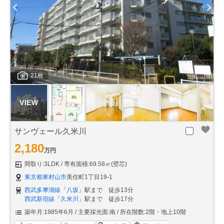
21枚
サンヴェール久米川
2,180
万円
間取り:3LDK
専有面積:69.58㎡(壁芯)
東京都東村山市
美住町1丁目19-1
西武多摩湖線
「
八坂
」駅まで 徒歩13分
西武新宿線
「
久米川
」駅まで 徒歩17分
築年月:1985年6月
主要採光面:南
所在階数:2階・地上10階