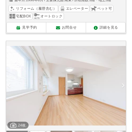
築年月:1996年8月
主要採光面:南東
所在階数:3階・地上5階
リフォーム（履歴含む）
エレベーター
ペット可
宅配BOX
オートロック
見学予約
お問合せ
詳細を見る
24枚