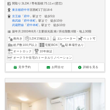
間取り:3LDK
専有面積:75.11㎡(壁芯)
東京都府中市
宮西町1丁目18-6
京王線
「
府中
」駅まで 徒歩5分
南武線
「
府中本町
」駅まで 徒歩10分
武蔵野線
「
府中本町
」駅まで 徒歩10分
築年月:2003年8月
主要採光面:南
所在階数:6階・地上30階
南向き
LDK15帖以上
エレベーター
ペット可
総戸数100戸以上
宅配BOX
駐車場空あり
オートロック
10年保証
オークラヤ住宅のトータルリノベーション
見学予約
お問合せ
詳細を見る