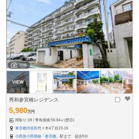
30枚
秀和参宮橋レジデンス
5,980
万円
間取り:1R
専有面積:50.94㎡(壁芯)
東京都渋谷区
代々木4丁目23-16
小田急小田原線
「
参宮橋
」駅まで 徒歩5分