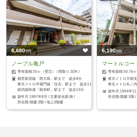
6,680
6,190
万円
万円
ノーブル亀戸
マートルコー
55㎡（壁芯）
3DK
50.7
都営新宿線「西大島」駅まで 徒歩9分
東京メトロ方南支
東京メトロ半蔵門線「住吉」駅まで 徒歩11分
東京メトロ丸ノ内
総武線快速「錦糸町」駅まで 徒歩13分
1994年1
1997年8月
南
3階 
3階 / 地上3階建