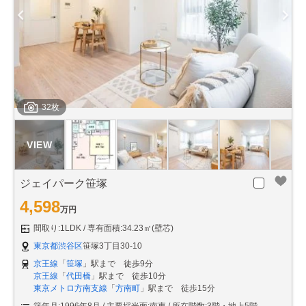
32枚
ジェイパーク笹塚
4,598
万円
間取り:1LDK
専有面積:34.23㎡(壁芯)
東京都渋谷区
笹塚3丁目30-10
京王線
「
笹塚
」駅まで 徒歩9分
京王線
「
代田橋
」駅まで 徒歩10分
東京メトロ方南支線
「
方南町
」駅まで 徒歩15分