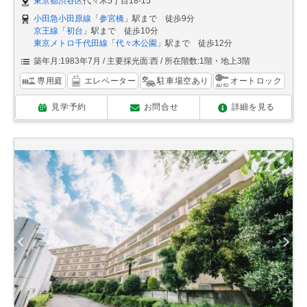
東京都渋谷区
代々木5丁目18-15
小田急小田原線
「
参宮橋
」駅まで 徒歩9分
京王線
「
初台
」駅まで 徒歩10分
東京メトロ千代田線
「
代々木公園
」駅まで 徒歩12分
築年月:1983年7月
主要採光面:西
所在階数:1階・地上3階
専用庭
エレベーター
駐車場空あり
オートロック
見学予約
お問合せ
詳細を見る