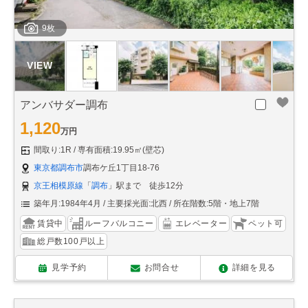
9枚
アンバサダー調布
1,120
万円
間取り:1R
専有面積:19.95㎡(壁芯)
東京都調布市
調布ケ丘1丁目18-76
京王相模原線
「
調布
」駅まで 徒歩12分
築年月:1984年4月
主要採光面:北西
所在階数:5階・地上7階
賃貸中
ルーフバルコニー
エレベーター
ペット可
総戸数100戸以上
見学予約
お問合せ
詳細を見る