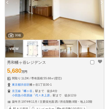
30枚
秀和幡ヶ谷レジデンス
5,680
万円
間取り:1LDK
専有面積:55.68㎡(壁芯)
東京都渋谷区
幡ヶ谷1丁目30-1
京王線
「
幡ヶ谷
」駅まで 徒歩4分
小田急小田原線
「
代々木上原
」駅まで 徒歩12分
築年月:1974年11月
主要採光面:西
所在階数:8階・地上10階
駅まで平坦
エレベーター
総戸数100戸以上