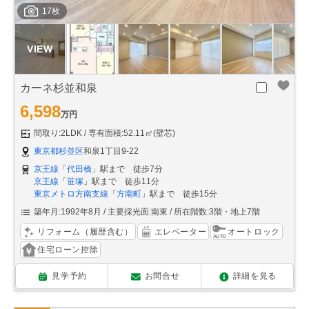
17枚
カーネ杉並和泉
6,598
万円
間取り:2LDK
専有面積:52.11㎡(壁芯)
東京都杉並区
和泉1丁目9-22
京王線
「
代田橋
」駅まで 徒歩7分
京王線
「
笹塚
」駅まで 徒歩11分
東京メトロ方南支線
「
方南町
」駅まで 徒歩15分
築年月:1992年8月
主要採光面:南東
所在階数:3階・地上7階
リフォーム（履歴含む）
エレベーター
オートロック
住宅ローン控除
見学予約
お問合せ
詳細を見る