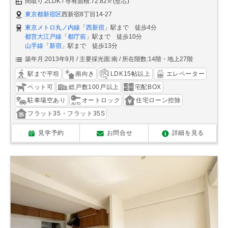
間取り:2LDK
専有面積:72.82㎡(壁芯)
東京都新宿区
西新宿8丁目14-27
東京メトロ丸ノ内線
「
西新宿
」駅まで 徒歩4分
都営大江戸線
「
都庁前
」駅まで 徒歩10分
山手線
「
新宿
」駅まで 徒歩13分
築年月:2013年9月
主要採光面:南
所在階数:14階・地上27階
駅まで平坦
南向き
LDK15帖以上
エレベーター
ペット可
総戸数100戸以上
宅配BOX
駐車場空あり
オートロック
住宅ローン控除
フラット35・フラット35S
見学予約
お問合せ
詳細を見る