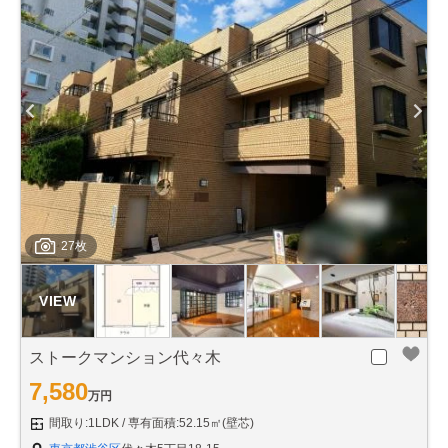
27枚
ストークマンション代々木
7,580
万円
間取り:1LDK
専有面積:52.15㎡(壁芯)