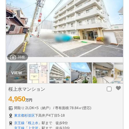
38枚
桜上水マンション
4,950
万円
間取り:2LDK+S（納戸）
専有面積:78.84㎡(壁芯)
東京都杉並区
下高井戸4丁目5-18
京王線
「
桜上水
」駅まで 徒歩9分
京王線
「
上北沢
」駅まで 徒歩10分