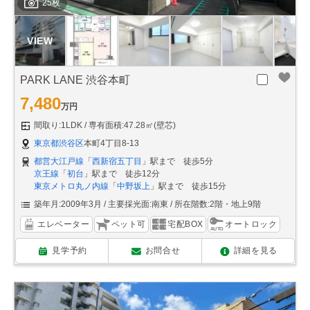
25枚
PARK LANE 渋谷本町
7,480
万円
間取り:1LDK
専有面積:47.28㎡(壁芯)
東京都渋谷区
本町4丁目8-13
都営大江戸線
「
西新宿五丁目
」駅まで 徒歩5分
京王線
「
初台
」駅まで 徒歩12分
東京メトロ丸ノ内線
「
中野坂上
」駅まで 徒歩15分
築年月:2009年3月
主要採光面:南東
所在階数:2階・地上9階
エレベーター
ペット可
宅配BOX
オートロック
見学予約
お問合せ
詳細を見る