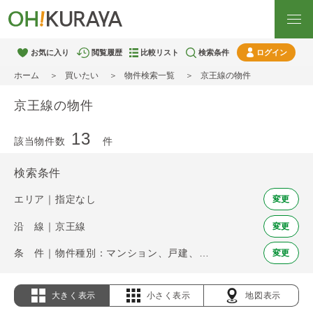
お気に入り
閲覧履歴
比較リスト
検索条件
ログイン
ホーム
買いたい
物件検索一覧
京王線の物件
京王線の物件
13
該当物件数
件
検索条件
エリア｜指定なし
変更
沿 線｜京王線
変更
条 件｜物件種別：マンション、戸建、土地
変更
大きく表示
小さく表示
地図表示