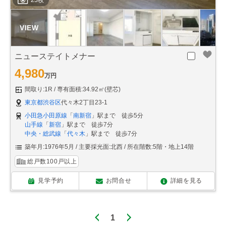
25枚
ニューステイトメナー
4,980
万円
間取り:1R
専有面積:34.92㎡(壁芯)
東京都渋谷区
代々木2丁目23-1
小田急小田原線
「
南新宿
」駅まで 徒歩5分
山手線
「
新宿
」駅まで 徒歩7分
中央・総武線
「
代々木
」駅まで 徒歩7分
築年月:1976年5月
主要採光面:北西
所在階数:5階・地上14階
総戸数100戸以上
見学予約
お問合せ
詳細を見る
1