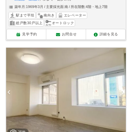
築年月:1969年3月
主要採光面:南
所在階数:4階・地上7階
駅まで平坦
南向き
エレベーター
総戸数30戸以上
オートロック
見学予約
お問合せ
詳細を見る