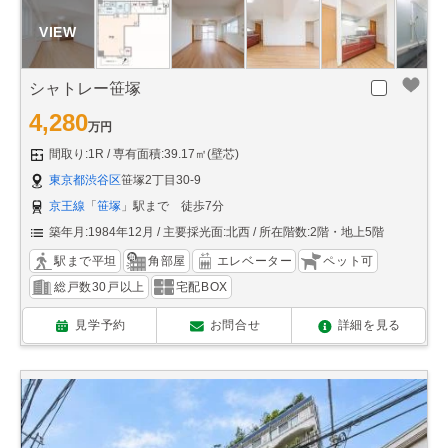
シャトレー笹塚
4,280
万円
間取り:1R
専有面積:39.17㎡(壁芯)
東京都渋谷区
笹塚2丁目30-9
京王線
「
笹塚
」駅まで 徒歩7分
築年月:1984年12月
主要採光面:北西
所在階数:2階・地上5階
駅まで平坦
角部屋
エレベーター
ペット可
総戸数30戸以上
宅配BOX
見学予約
お問合せ
詳細を見る