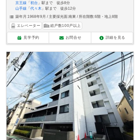
京王線
「
初台
」駅まで 徒歩8分
山手線
「
代々木
」駅まで 徒歩12分
築年月:1968年9月
主要採光面:南東
所在階数:6階・地上8階
エレベーター
総戸数100戸以上
見学予約
お問合せ
詳細を見る