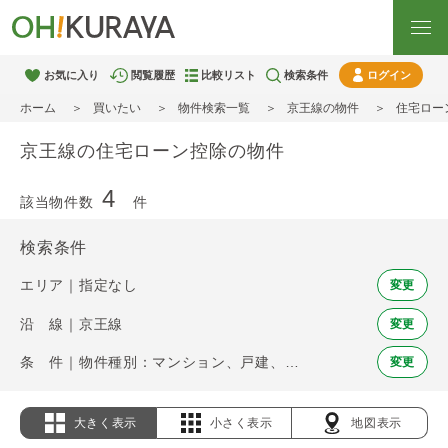
お気に入り
閲覧履歴
比較リスト
検索条件
ログイン
ホーム
買いたい
物件検索一覧
京王線の物件
住宅ロー
京王線の住宅ローン控除の物件
4
該当物件数
件
検索条件
エリア｜指定なし
変更
沿 線｜京王線
変更
条 件｜物件種別：マンション、戸建、土地 / 住宅ローン控除
変更
大きく表示
小さく表示
地図表示