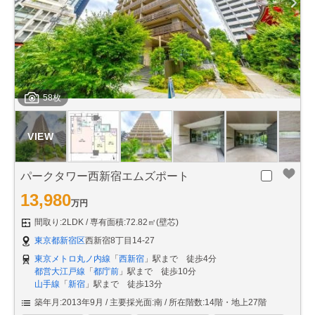
58枚
パークタワー西新宿エムズポート
13,980
万円
間取り:2LDK
専有面積:72.82㎡(壁芯)
東京都新宿区
西新宿8丁目14-27
東京メトロ丸ノ内線
「
西新宿
」駅まで 徒歩4分
都営大江戸線
「
都庁前
」駅まで 徒歩10分
山手線
「
新宿
」駅まで 徒歩13分
築年月:2013年9月
主要採光面:南
所在階数:14階・地上27階