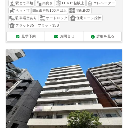
駅まで平坦
南向き
LDK15帖以上
エレベーター
ペット可
総戸数100戸以上
宅配BOX
駐車場空あり
オートロック
住宅ローン控除
フラット35・フラット35S
見学予約
お問合せ
詳細を見る