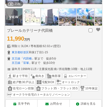
25枚
プレールカテリーナ代田橋
11,990
万円
間取り:3LDK
専有面積:62.02㎡(壁芯)
東京都杉並区
和泉1丁目1-15
京王線
「
代田橋
」駅まで 徒歩5分
京王線
「
笹塚
」駅まで 徒歩10分
築年月:1998年11月
主要採光面:南
所在階数:10階・地上11階
駅まで平坦
南向き
角部屋
エレベーター
総戸数30戸以上
宅配BOX
オートロック
住宅ローン控除
フラット35・フラット35S
10年保証
オークラヤ住宅のトータルリノベーション
見学予約
お問合せ
詳細を見る