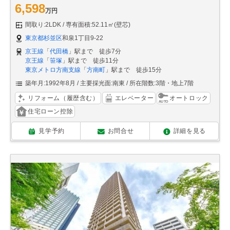
6,598
万円
間取り:2LDK
専有面積:52.11㎡(壁芯)
東京都杉並区
和泉1丁目9-22
京王線
「
代田橋
」駅まで 徒歩7分
京王線
「
笹塚
」駅まで 徒歩11分
東京メトロ方南支線
「
方南町
」駅まで 徒歩15分
築年月:1992年8月
主要採光面:南東
所在階数:3階・地上7階
リフォーム（履歴含む）
エレベーター
オートロック
住宅ローン控除
見学予約
お問合せ
詳細を見る