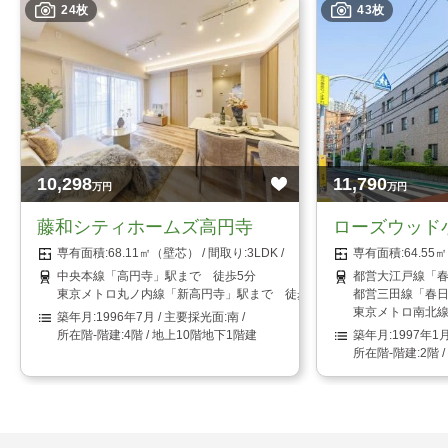
24枚
43枚
10,298
11,790
万円
万円
藤和シティホームズ高円寺
ローズウッド
68.11㎡（壁芯）
3LDK
64.5
中央本線「高円寺」駅まで 徒歩5分
都営大江戸線「春
東京メトロ丸ノ内線「新高円寺」駅まで 徒歩8分
都営三田線「春日
東京メトロ南北線
1996年7月
南
4階 / 地上10階地下1階建
1997年1
2階 