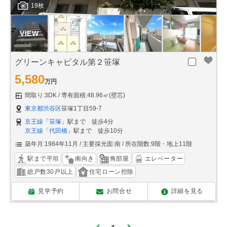
19枚
グリーンキャピタル第２笹塚
5,580
万円
間取り:3DK
専有面積:48.96㎡(壁芯)
東京都渋谷区
笹塚1丁目59-7
京王線
「
笹塚
」駅まで 徒歩4分
京王線
「
代田橋
」駅まで 徒歩10分
築年月:1984年11月
主要採光面:南
所在階数:9階・地上11階
駅まで平坦
南向き
角部屋
エレベーター
総戸数30戸以上
住宅ローン控除
見学予約
お問合せ
詳細を見る