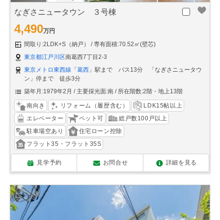
なぎさニュータウン ３号棟
4,490
万円
間取り:2LDK+S（納戸）
専有面積:70.52㎡(壁芯)
東京都江戸川区
南葛西7丁目2-3
東京メトロ東西線
「
葛西
」駅まで バス13分 「なぎさニュータウ
ン」停まで 徒歩3分
築年月:1979年2月
主要採光面:南
所在階数:2階・地上13階
南向き
リフォーム（履歴含む）
LDK15帖以上
エレベーター
ペット可
総戸数100戸以上
駐車場空あり
住宅ローン控除
フラット35・フラット35S
見学予約
お問合せ
詳細を見る