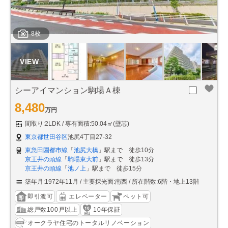
8枚
シーアイマンション駒場Ａ棟
8,480
万円
間取り:2LDK
専有面積:50.04㎡(壁芯)
東京都世田谷区
池尻4丁目27-32
東急田園都市線
「
池尻大橋
」駅まで 徒歩10分
京王井の頭線
「
駒場東大前
」駅まで 徒歩13分
京王井の頭線
「
池ノ上
」駅まで 徒歩15分
築年月:1972年11月
主要採光面:南西
所在階数:6階・地上13階
即引渡可
エレベーター
ペット可
総戸数100戸以上
10年保証
オークラヤ住宅のトータルリノベーション