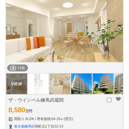
22枚
ザ・ウインベル練馬武蔵関
8,580
万円
間取り:4LDK
専有面積:84.28㎡(壁芯)
東京都練馬区
関町北1丁目22-14