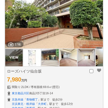
17枚
ローズハイツ仙台坂
7,980
万円
間取り:2LDK
専有面積:69.6㎡(壁芯)
東京都品川区
南品川5丁目16-14
京急本線
「
青物横丁
」駅まで 徒歩2分
京浜東北・根岸線
「
大井町
」駅まで 徒歩12分