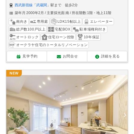
西武新宿線
「
武蔵関
」駅まで 徒歩2分
築年月:2000年2月
主要採光面:南
所在階数:1階・地上11階
南向き
専用庭
LDK15帖以上
エレベーター
総戸数100戸以上
宅配BOX
駐車場権利付き
オートロック
住宅ローン控除
10年保証
オークラヤ住宅のトータルリノベーション
見学予約
お問合せ
詳細を見る
NEW