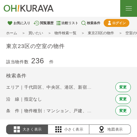
お気に入り
閲覧履歴
比較リスト
検索条件
ログイン
ホーム
買いたい
物件検索一覧
東京23区の物件
空室の
東京23区の空室の物件
236
該当物件数
件
検索条件
エリア｜千代田区、中央区、港区、新宿区、文京区、台東区、墨田区、江東区、品川区、目黒区、大田区、世田谷区、渋谷区、中野区、杉並区、豊島区、北区、荒川区、板橋区、練馬区、足立区、葛飾区、江戸川区
変更
沿 線｜指定なし
変更
条 件｜物件種別：マンション、戸建、土地 / 空室
変更
大きく表示
小さく表示
地図表示