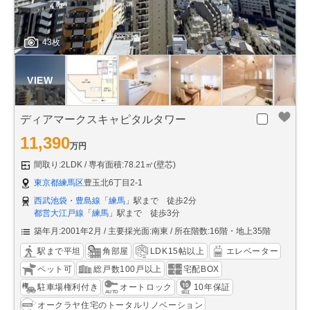
43枚
ディアマークスキャピタルタワー
11,390
万円
間取り:2LDK
専有面積:78.21㎡(壁芯)
東京都練馬区
豊玉北6丁目2-1
西武池袋・豊島線
「
練馬
」駅まで 徒歩2分
都営大江戸線
「
練馬
」駅まで 徒歩3分
築年月:2001年2月
主要採光面:南東
所在階数:16階・地上35階
駅まで平坦
角部屋
LDK15帖以上
エレベーター
ペット可
総戸数100戸以上
宅配BOX
駐車場権利付き
オートロック
10年保証
オークラヤ住宅のトータルリノベーション