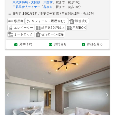
東武伊勢崎・大師線
「
大師前
」駅まで 徒歩16分
日暮里舎人ライナー
「
谷在家
」駅まで 徒歩18分
築年月:1991年3月
主要採光面:西
所在階数:1階・地上7階
専用庭
リフォーム（履歴含む）
即引渡可
エレベーター
総戸数30戸以上
宅配BOX
オートロック
住宅ローン控除
見学予約
お問合せ
詳細を見る