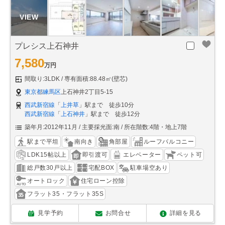
プレシス上石神井
7,580
万円
間取り:3LDK
専有面積:88.48㎡(壁芯)
東京都練馬区
上石神井2丁目5-15
西武新宿線
「
上井草
」駅まで 徒歩10分
西武新宿線
「
上石神井
」駅まで 徒歩12分
築年月:2012年11月
主要採光面:南
所在階数:4階・地上7階
駅まで平坦
南向き
角部屋
ルーフバルコニー
LDK15帖以上
即引渡可
エレベーター
ペット可
総戸数30戸以上
宅配BOX
駐車場空あり
オートロック
住宅ローン控除
フラット35・フラット35S
見学予約
お問合せ
詳細を見る