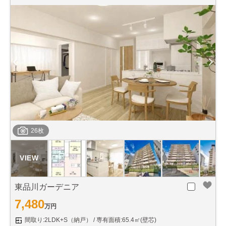
26枚
東品川ガーデニア
7,480
万円
間取り:2LDK+S（納戸）
専有面積:65.4㎡(壁芯)