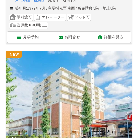
京急本線
「
新馬場
」駅まで 徒歩9分
築年月:1979年7月
主要採光面:南西
所在階数:5階・地上8階
即引渡可
エレベーター
ペット可
総戸数100戸以上
見学予約
お問合せ
詳細を見る
NEW