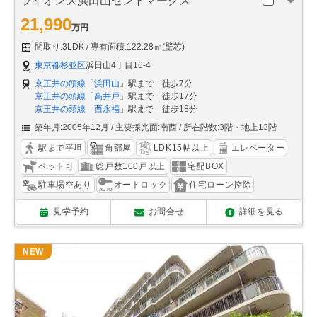
ライオンズ浜田山セントマークス
21,990
万円
間取り:3LDK
専有面積:122.28㎡(壁芯)
東京都杉並区
浜田山4丁目16-4
京王井の頭線
「
浜田山
」駅まで 徒歩7分
京王井の頭線
「
高井戸
」駅まで 徒歩17分
京王井の頭線
「
西永福
」駅まで 徒歩18分
築年月:2005年12月
主要採光面:南西
所在階数:3階・地上13階
駅まで平坦
角部屋
LDK15帖以上
エレベーター
ペット可
総戸数100戸以上
宅配BOX
駐車場空あり
オートロック
住宅ローン控除
見学予約
お問合せ
詳細を見る
NEW