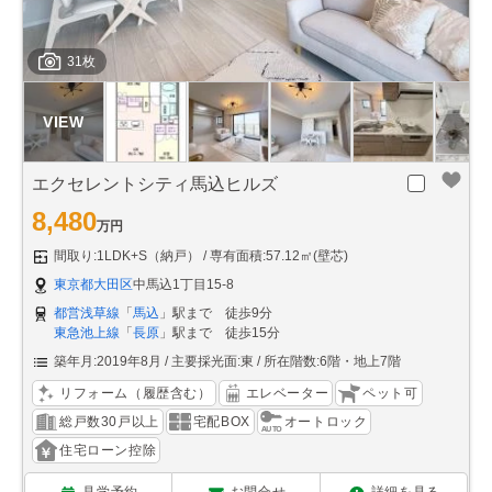
31枚
エクセレントシティ馬込ヒルズ
8,480
万円
間取り:1LDK+S（納戸）
専有面積:57.12㎡(壁芯)
東京都大田区
中馬込1丁目15-8
都営浅草線
「
馬込
」駅まで 徒歩9分
東急池上線
「
長原
」駅まで 徒歩15分
築年月:2019年8月
主要採光面:東
所在階数:6階・地上7階
リフォーム（履歴含む）
エレベーター
ペット可
総戸数30戸以上
宅配BOX
オートロック
住宅ローン控除