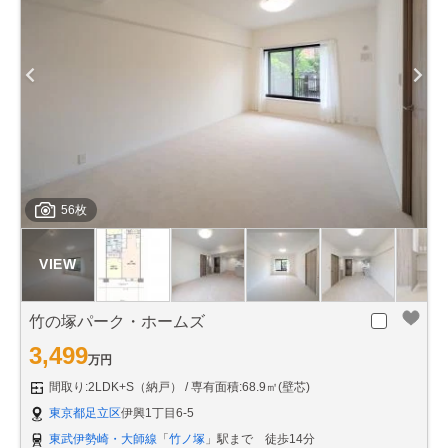
56枚
竹の塚パーク・ホームズ
3,499
万円
間取り:2LDK+S（納戸）
専有面積:68.9㎡(壁芯)
東京都足立区
伊興1丁目6-5
東武伊勢崎・大師線
「
竹ノ塚
」駅まで 徒歩14分