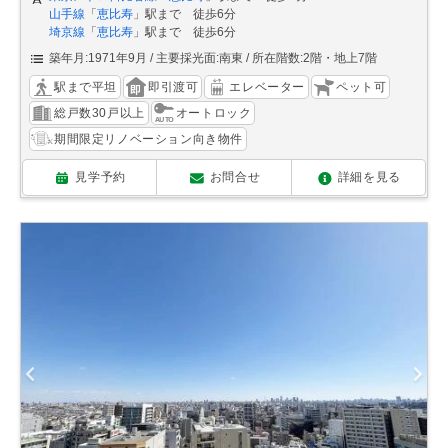
山手線
「
恵比寿
」駅まで 徒歩6分
埼京線
「
恵比寿
」駅まで 徒歩6分
築年月:1971年9月
主要採光面:南東
所在階数:2階・地上7階
駅まで平坦
即引渡可
エレベーター
ペット可
総戸数30戸以上
オートロック
期間限定リノベーション向き物件
見学予約
お問合せ
詳細を見る