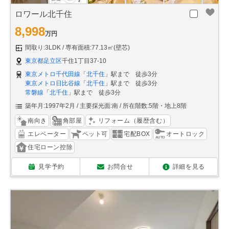
ロワール北千住
8,998
万円
間取り:3LDK
専有面積:77.13㎡(壁芯)
東京都足立区
千住1丁目37-10
東京メトロ千代田線
「
北千住
」駅まで 徒歩3分
東京メトロ日比谷線
「
北千住
」駅まで 徒歩3分
常磐線
「
北千住
」駅まで 徒歩3分
築年月:1997年2月
主要採光面:南
所在階数:5階・地上8階
南向き
角部屋
リフォーム（履歴含む）
エレベーター
ペット可
宅配BOX
オートロック
住宅ローン控除
見学予約
お問合せ
詳細を見る