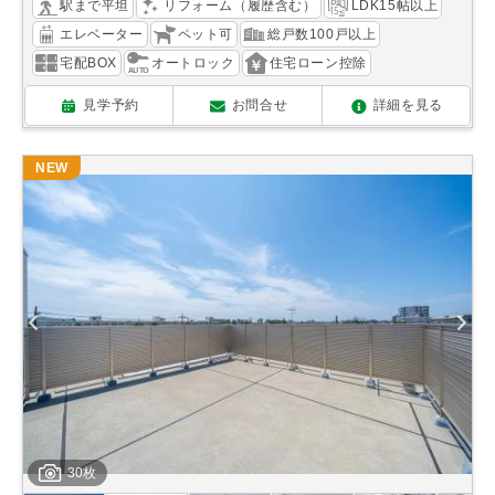
駅まで平坦
リフォーム（履歴含む）
LDK15帖以上
エレベーター
ペット可
総戸数100戸以上
宅配BOX
オートロック
住宅ローン控除
見学予約
お問合せ
詳細を見る
NEW
30枚