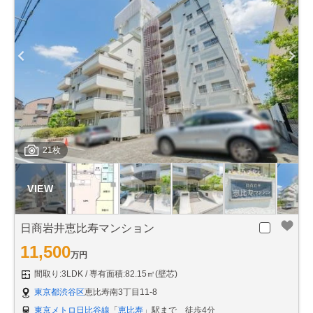
21枚
日商岩井恵比寿マンション
11,500
万円
間取り:3LDK
専有面積:82.15㎡(壁芯)
東京都渋谷区
恵比寿南3丁目11-8
東京メトロ日比谷線
「
恵比寿
」駅まで 徒歩4分