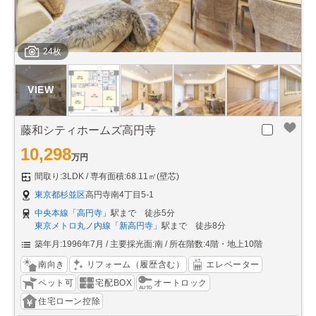
24枚
藤和シティホームズ高円寺
10,298
万円
間取り:3LDK
専有面積:68.11㎡(壁芯)
東京都杉並区
高円寺南4丁目5-1
中央本線
「
高円寺
」駅まで 徒歩5分
東京メトロ丸ノ内線
「
新高円寺
」駅まで 徒歩8分
築年月:1996年7月
主要採光面:南
所在階数:4階・地上10階
南向き
リフォーム（履歴含む）
エレベーター
ペット可
宅配BOX
オートロック
住宅ローン控除