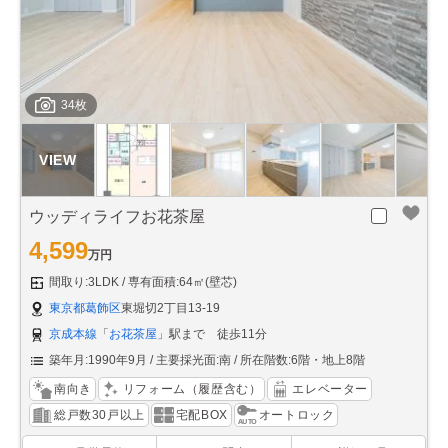
34枚
ウッディライフお花茶屋
4,599
万円
間取り:3LDK
専有面積:64㎡(壁芯)
東京都葛飾区
東堀切2丁目13-19
京成本線
「
お花茶屋
」駅まで 徒歩11分
築年月:1990年9月
主要採光面:南
所在階数:6階・地上8階
南向き
リフォーム（履歴含む）
エレベーター
総戸数30戸以上
宅配BOX
オートロック