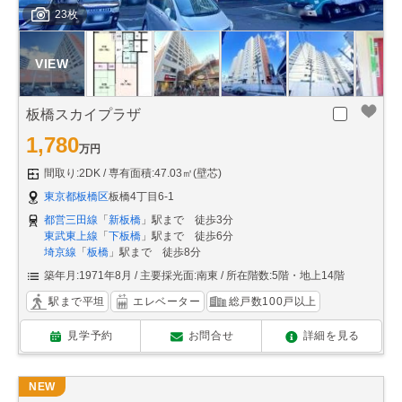
23枚
板橋スカイプラザ
1,780
万円
間取り:2DK
専有面積:47.03㎡(壁芯)
東京都板橋区
板橋4丁目6-1
都営三田線
「
新板橋
」駅まで 徒歩3分
東武東上線
「
下板橋
」駅まで 徒歩6分
埼京線
「
板橋
」駅まで 徒歩8分
築年月:1971年8月
主要採光面:南東
所在階数:5階・地上14階
駅まで平坦
エレベーター
総戸数100戸以上
見学予約
お問合せ
詳細を見る
NEW