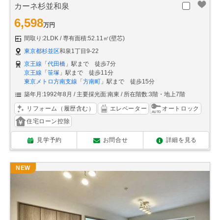
カーネ杉並和泉
6,598
万円
間取り:2LDK
専有面積:52.11㎡(壁芯)
東京都杉並区
和泉1丁目9-22
京王線
「
代田橋
」駅まで 徒歩7分
京王線
「
笹塚
」駅まで 徒歩11分
東京メトロ方南支線
「
方南町
」駅まで 徒歩15分
築年月:1992年8月
主要採光面:南東
所在階数:3階・地上7階
リフォーム（履歴含む）
エレベーター
オートロック
住宅ローン控除
見学予約
お問合せ
詳細を見る
NEW