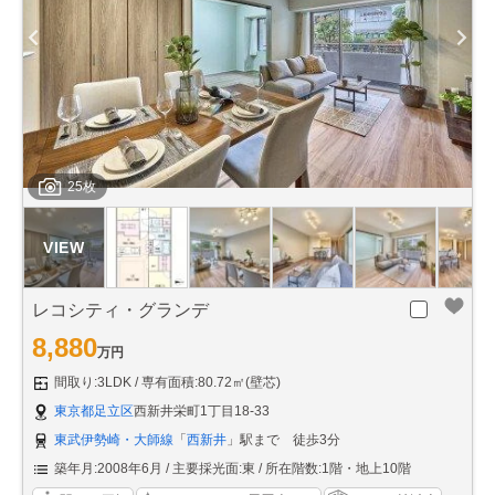
25枚
レコシティ・グランデ
8,880
万円
間取り:3LDK
専有面積:80.72㎡(壁芯)
東京都足立区
西新井栄町1丁目18-33
東武伊勢崎・大師線
「
西新井
」駅まで 徒歩3分
築年月:2008年6月
主要採光面:東
所在階数:1階・地上10階