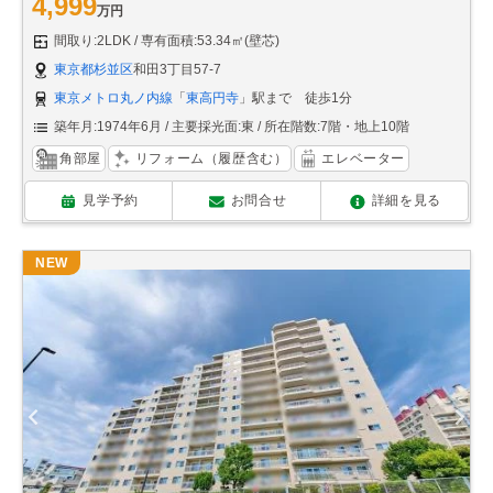
4,999
万円
間取り:2LDK
専有面積:53.34㎡(壁芯)
東京都杉並区
和田3丁目57-7
東京メトロ丸ノ内線
「
東高円寺
」駅まで 徒歩1分
築年月:1974年6月
主要採光面:東
所在階数:7階・地上10階
角部屋
リフォーム（履歴含む）
エレベーター
見学予約
お問合せ
詳細を見る
NEW