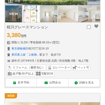
34枚
桜川グレースマンション
3,380
万円
間取り:2LDK
専有面積:48.33㎡(壁芯)
東京都板橋区
桜川3丁目24-10
東武東上線
「
上板橋
」駅まで 徒歩7分
築年月:1974年9月
主要採光面:北西
所在階数:4階・地上7階
リフォーム（履歴含む）
エレベーター
ペット可
総戸数30戸以上
宅配BOX
見学予約
お問合せ
詳細を見る
NEW