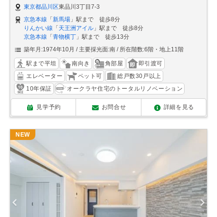
東京都品川区
東品川3丁目7-3
京急本線
「
新馬場
」駅まで 徒歩8分
りんかい線
「
天王洲アイル
」駅まで 徒歩8分
京急本線
「
青物横丁
」駅まで 徒歩13分
築年月:1974年10月
主要採光面:南
所在階数:6階・地上11階
駅まで平坦
南向き
角部屋
即引渡可
エレベーター
ペット可
総戸数30戸以上
10年保証
オークラヤ住宅のトータルリノベーション
見学予約
お問合せ
詳細を見る
NEW