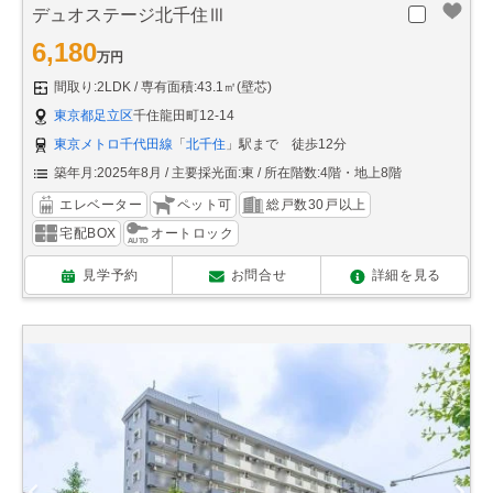
デュオステージ北千住Ⅲ
6,180
万円
間取り:2LDK
専有面積:43.1㎡(壁芯)
東京都足立区
千住龍田町12-14
東京メトロ千代田線
「
北千住
」駅まで 徒歩12分
築年月:2025年8月
主要採光面:東
所在階数:4階・地上8階
エレベーター
ペット可
総戸数30戸以上
宅配BOX
オートロック
見学予約
お問合せ
詳細を見る