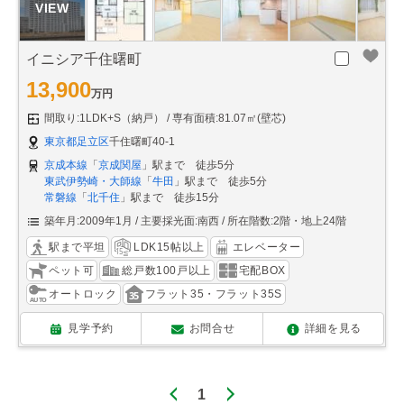
イニシア千住曙町
13,900
万円
間取り:1LDK+S（納戸）
専有面積:81.07㎡(壁芯)
東京都足立区
千住曙町40-1
京成本線
「
京成関屋
」駅まで 徒歩5分
東武伊勢崎・大師線
「
牛田
」駅まで 徒歩5分
常磐線
「
北千住
」駅まで 徒歩15分
築年月:2009年1月
主要採光面:南西
所在階数:2階・地上24階
駅まで平坦
LDK15帖以上
エレベーター
ペット可
総戸数100戸以上
宅配BOX
オートロック
フラット35・フラット35S
見学予約
お問合せ
詳細を見る
1