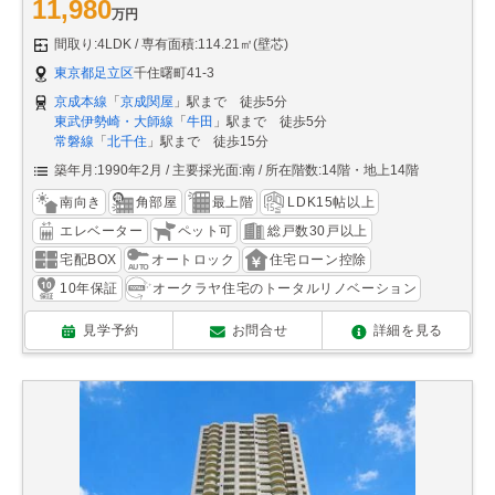
11,980
万円
間取り:4LDK
専有面積:114.21㎡(壁芯)
東京都足立区
千住曙町41-3
京成本線
「
京成関屋
」駅まで 徒歩5分
東武伊勢崎・大師線
「
牛田
」駅まで 徒歩5分
常磐線
「
北千住
」駅まで 徒歩15分
築年月:1990年2月
主要採光面:南
所在階数:14階・地上14階
南向き
角部屋
最上階
LDK15帖以上
エレベーター
ペット可
総戸数30戸以上
宅配BOX
オートロック
住宅ローン控除
10年保証
オークラヤ住宅のトータルリノベーション
見学予約
お問合せ
詳細を見る