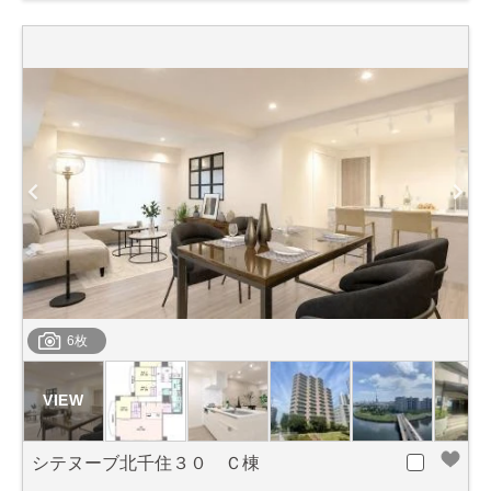
6枚
シテヌーブ北千住３０ Ｃ棟