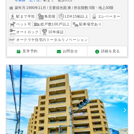
常磐線
「
北千住
」駅まで 徒歩15分
築年月:1990年11月
主要採光面:東
所在階数:5階・地上30階
駅まで平坦
角部屋
LDK15帖以上
エレベーター
ペット可
総戸数100戸以上
駐車場空あり
オートロック
10年保証
オークラヤ住宅のトータルリノベーション
見学予約
お問合せ
詳細を見る