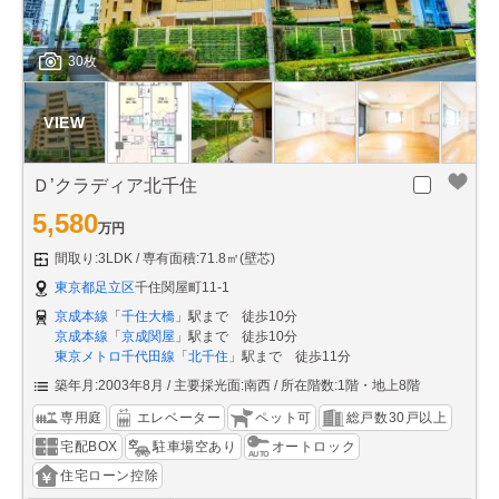
30枚
Ｄ’クラディア北千住
5,580
万円
間取り:3LDK
専有面積:71.8㎡(壁芯)
東京都足立区
千住関屋町11-1
京成本線
「
千住大橋
」駅まで 徒歩10分
京成本線
「
京成関屋
」駅まで 徒歩10分
東京メトロ千代田線
「
北千住
」駅まで 徒歩11分
築年月:2003年8月
主要採光面:南西
所在階数:1階・地上8階
専用庭
エレベーター
ペット可
総戸数30戸以上
宅配BOX
駐車場空あり
オートロック
住宅ローン控除