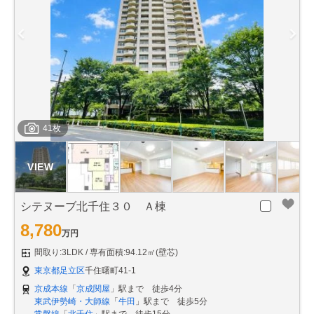
41枚
シテヌーブ北千住３０ Ａ棟
8,780
万円
間取り:3LDK
専有面積:94.12㎡(壁芯)
東京都足立区
千住曙町41-1
京成本線
「
京成関屋
」駅まで 徒歩4分
東武伊勢崎・大師線
「
牛田
」駅まで 徒歩5分