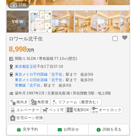
15枚
ロワール北千住
8,998
万円
間取り:3LDK
専有面積:77.13㎡(壁芯)
東京都足立区
千住1丁目37-10
東京メトロ千代田線
「
北千住
」駅まで 徒歩3分
東京メトロ日比谷線
「
北千住
」駅まで 徒歩3分
常磐線
「
北千住
」駅まで 徒歩3分
築年月:1997年2月
主要採光面:南
所在階数:5階・地上8階
南向き
角部屋
リフォーム（履歴含む）
エレベーター
ペット可
宅配BOX
オートロック
住宅ローン控除
見学予約
お問合せ
詳細を見る