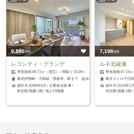
8,880
7,198
万円
万円
レコシティ・グランデ
ルネ北綾瀬
80.72㎡（壁芯）
3LDK
67.1
東武伊勢崎・大師線「西新井」駅まで 徒歩3分
東京メトロ千代田
2008年6月
東
2018年1
1階 / 地上10階建
1階 