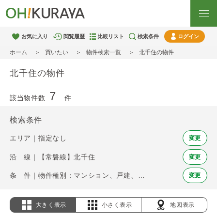
お気に入り
閲覧履歴
比較リスト
検索条件
ログイン
ホーム
買いたい
物件検索一覧
北千住の物件
北千住の物件
7
該当物件数
件
検索条件
エリア｜指定なし
変更
沿 線｜【常磐線】北千住
変更
条 件｜物件種別：マンション、戸建、土地
変更
大きく表示
小さく表示
地図表示