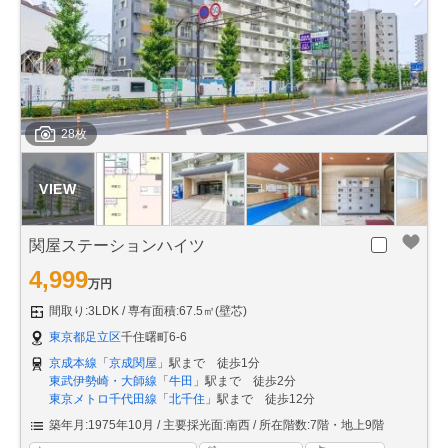
28枚
関屋ステーションハイツ
4,999
万円
間取り:3LDK
専有面積:67.5㎡(壁芯)
東京都足立区
千住曙町6-6
京成本線
「
京成関屋
」駅まで 徒歩1分
東武伊勢崎・大師線
「
牛田
」駅まで 徒歩2分
東京メトロ千代田線
「
北千住
」駅まで 徒歩12分
築年月:1975年10月
主要採光面:南西
所在階数:7階・地上9階