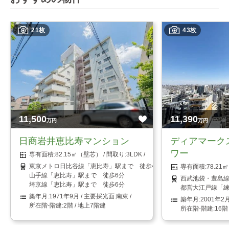
21枚
43枚
11,500
11,390
万円
万円
日商岩井恵比寿マンション
ディアマーク
ワー
82.15㎡（壁芯）
3LDK
東京メトロ日比谷線「恵比寿」駅まで 徒歩4分
78.2
山手線「恵比寿」駅まで 徒歩6分
西武池袋・豊島線
埼京線「恵比寿」駅まで 徒歩6分
都営大江戸線「練
1971年9月
南東
2001年2
2階 / 地上7階建
16階