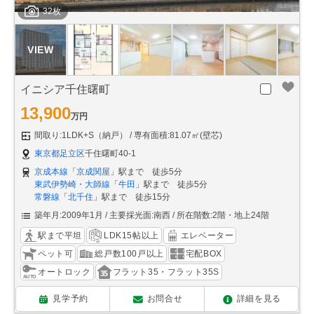
32枚
イニシア千住曙町
13,900
万円
間取り:1LDK+S（納戸）
専有面積:81.07㎡(壁芯)
東京都足立区
千住曙町40-1
京成本線
「
京成関屋
」駅まで 徒歩5分
東武伊勢崎・大師線
「
牛田
」駅まで 徒歩5分
常磐線
「
北千住
」駅まで 徒歩15分
築年月:2009年1月
主要採光面:南西
所在階数:2階・地上24階
駅まで平坦
LDK15帖以上
エレベーター
ペット可
総戸数100戸以上
宅配BOX
オートロック
フラット35・フラット35S
見学予約
お問合せ
詳細を見る