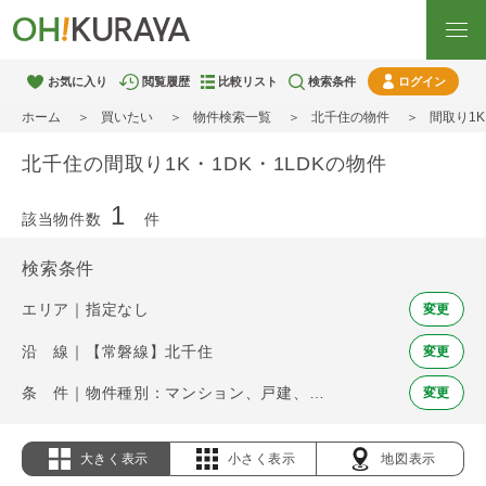
お気に入り
閲覧履歴
比較リスト
検索条件
ログイン
ホーム
買いたい
物件検索一覧
北千住の物件
間取り1K
北千住の間取り1K・1DK・1LDKの物件
1
該当物件数
件
検索条件
エリア｜指定なし
変更
沿 線｜【常磐線】北千住
変更
条 件｜物件種別：マンション、戸建、土地 / 間取り：1K・1DK・1LDK
変更
大きく表示
小さく表示
地図表示