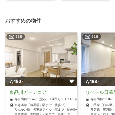
おすすめの物件
26枚
22枚
7,480
7,498
万円
万円
東品川ガーデニア
リベール日暮
65.4㎡（壁芯）
2LDK+S（納戸）
55.8
京急本線「新馬場」駅まで 徒歩8分
山手線「日暮里」
りんかい線「天王洲アイル」駅まで 徒歩8分
常磐線「三河島」
京急本線「青物横丁」駅まで 徒歩13分
東京メトロ千代田