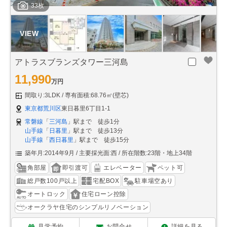
33枚
アトラスブランズタワー三河島
11,990
万円
間取り:3LDK
専有面積:68.76㎡(壁芯)
東京都荒川区
東日暮里6丁目1-1
常磐線
「
三河島
」駅まで 徒歩1分
山手線
「
日暮里
」駅まで 徒歩13分
山手線
「
西日暮里
」駅まで 徒歩15分
築年月:2014年9月
主要採光面:西
所在階数:23階・地上34階
角部屋
即引渡可
エレベーター
ペット可
総戸数100戸以上
宅配BOX
駐車場空あり
オートロック
住宅ローン控除
オークラヤ住宅のシンプルリノベーション
見学予約
お問合せ
詳細を見る