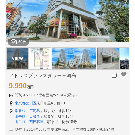
50枚
アトラスブランズタワー三河島
9,990
万円
間取り:2LDK
専有面積:57.14㎡(壁芯)
東京都荒川区
東日暮里6丁目1-1
常磐線
「
三河島
」駅まで 徒歩1分
山手線
「
日暮里
」駅まで 徒歩13分
山手線
「
西日暮里
」駅まで 徒歩15分
築年月:2014年9月
主要採光面:西
所在階数:26階・地上34階