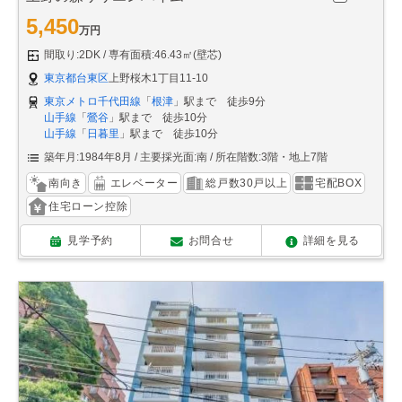
5,450
万円
間取り:2DK
専有面積:46.43㎡(壁芯)
東京都台東区
上野桜木1丁目11-10
東京メトロ千代田線
「
根津
」駅まで 徒歩9分
山手線
「
鶯谷
」駅まで 徒歩10分
山手線
「
日暮里
」駅まで 徒歩10分
築年月:1984年8月
主要採光面:南
所在階数:3階・地上7階
南向き
エレベーター
総戸数30戸以上
宅配BOX
住宅ローン控除
見学予約
お問合せ
詳細を見る