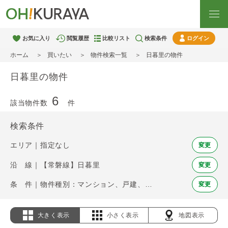
お気に入り
閲覧履歴
比較リスト
検索条件
ログイン
ホーム
買いたい
物件検索一覧
日暮里の物件
日暮里の物件
6
該当物件数
件
検索条件
エリア｜指定なし
変更
沿 線｜【常磐線】日暮里
変更
条 件｜物件種別：マンション、戸建、土地
変更
大きく表示
小さく表示
地図表示