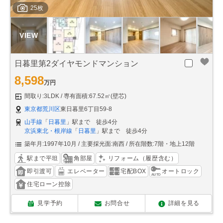
25枚
日暮里第2ダイヤモンドマンション
8,598
万円
間取り:3LDK
専有面積:67.52㎡(壁芯)
東京都荒川区
東日暮里6丁目59-8
山手線
「
日暮里
」駅まで 徒歩4分
京浜東北・根岸線
「
日暮里
」駅まで 徒歩4分
築年月:1997年10月
主要採光面:南西
所在階数:7階・地上12階
駅まで平坦
角部屋
リフォーム（履歴含む）
即引渡可
エレベーター
宅配BOX
オートロック
住宅ローン控除
見学予約
お問合せ
詳細を見る