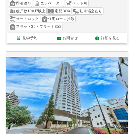
即引渡可
エレベーター
ペット可
総戸数100戸以上
宅配BOX
駐車場空あり
オートロック
住宅ローン控除
フラット35・フラット35S
見学予約
お問合せ
詳細を見る