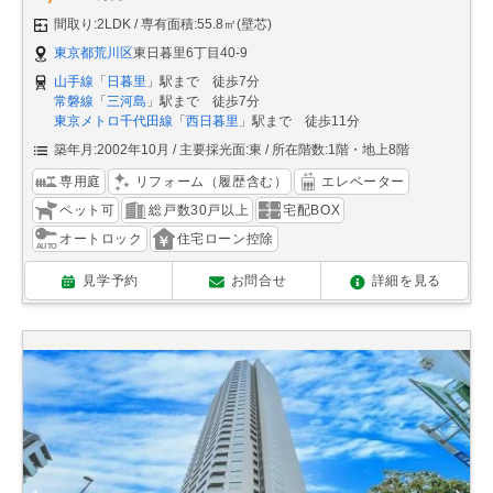
間取り:2LDK
専有面積:55.8㎡(壁芯)
東京都荒川区
東日暮里6丁目40-9
山手線
「
日暮里
」駅まで 徒歩7分
常磐線
「
三河島
」駅まで 徒歩7分
東京メトロ千代田線
「
西日暮里
」駅まで 徒歩11分
築年月:2002年10月
主要採光面:東
所在階数:1階・地上8階
専用庭
リフォーム（履歴含む）
エレベーター
ペット可
総戸数30戸以上
宅配BOX
オートロック
住宅ローン控除
見学予約
お問合せ
詳細を見る