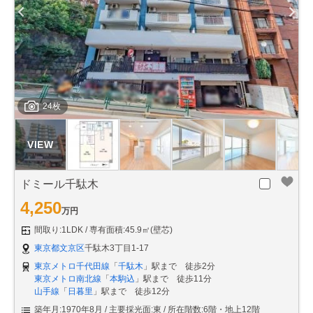
24枚
ドミール千駄木
4,250
万円
間取り:1LDK
専有面積:45.9㎡(壁芯)
東京都文京区
千駄木3丁目1-17
東京メトロ千代田線
「
千駄木
」駅まで 徒歩2分
東京メトロ南北線
「
本駒込
」駅まで 徒歩11分
山手線
「
日暮里
」駅まで 徒歩12分
築年月:1970年8月
主要採光面:東
所在階数:6階・地上12階