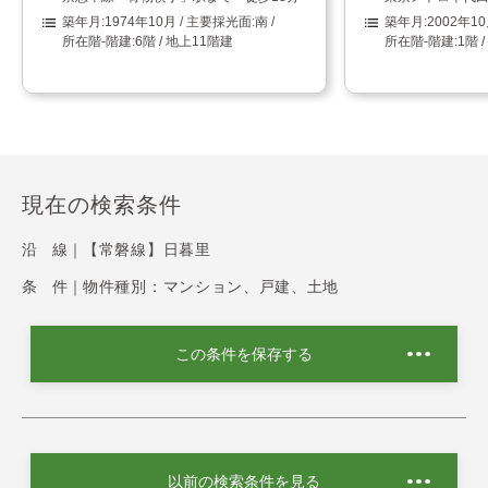
1974年10月
南
2002年1
6階 / 地上11階建
1階 
現在の検索条件
沿 線｜
【常磐線】日暮里
条 件｜
物件種別：マンション、戸建、土地
この条件を保存する
以前の検索条件を見る