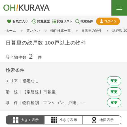
お気に入り
閲覧履歴
比較リスト
検索条件
ログイン
ホーム
買いたい
物件検索一覧
日暮里の物件
総戸数 1
日暮里の総戸数 100戸以上の物件
2
該当物件数
件
検索条件
エリア｜指定なし
変更
沿 線｜【常磐線】日暮里
変更
条 件｜物件種別：マンション、戸建、土地 / 総戸数 100戸以上
変更
大きく表示
小さく表示
地図表示