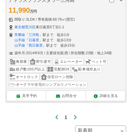
アトラスブランズタワー三河島
11,990
万円
間取り:3LDK
専有面積:68.76㎡(壁芯)
東京都荒川区
東日暮里6丁目1-1
常磐線
「
三河島
」駅まで 徒歩1分
山手線
「
日暮里
」駅まで 徒歩13分
山手線
「
西日暮里
」駅まで 徒歩15分
築年月:2014年9月
主要採光面:西
所在階数:23階・地上34階
角部屋
即引渡可
エレベーター
ペット可
総戸数100戸以上
宅配BOX
駐車場空あり
オートロック
住宅ローン控除
オークラヤ住宅のシンプルリノベーション
見学予約
お問合せ
詳細を見る
1