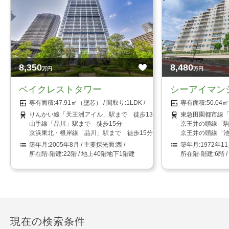
8,350
8,480
万円
万円
ベイクレストタワー
シーアイマン
47.91㎡（壁芯）
1LDK
50.0
りんかい線「天王洲アイル」駅まで 徒歩13分
東急田園都市線「
山手線「品川」駅まで 徒歩15分
京王井の頭線「駒
京浜東北・根岸線「品川」駅まで 徒歩15分
京王井の頭線「池
2005年8月
西
1972年1
22階 / 地上40階地下1階建
6階 
現在の検索条件