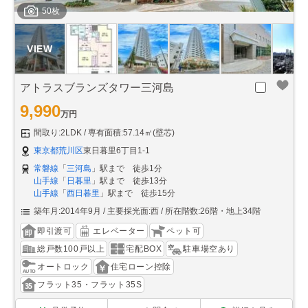
50枚
アトラスブランズタワー三河島
9,990
万円
間取り:2LDK
専有面積:57.14㎡(壁芯)
東京都荒川区
東日暮里6丁目1-1
常磐線
「
三河島
」駅まで 徒歩1分
山手線
「
日暮里
」駅まで 徒歩13分
山手線
「
西日暮里
」駅まで 徒歩15分
築年月:2014年9月
主要採光面:西
所在階数:26階・地上34階
即引渡可
エレベーター
ペット可
総戸数100戸以上
宅配BOX
駐車場空あり
オートロック
住宅ローン控除
フラット35・フラット35S