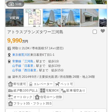
50枚
アトラスブランズタワー三河島
9,990
万円
間取り:2LDK
専有面積:57.14㎡(壁芯)
東京都荒川区
東日暮里6丁目1-1
常磐線
「
三河島
」駅まで 徒歩1分
山手線
「
日暮里
」駅まで 徒歩13分
山手線
「
西日暮里
」駅まで 徒歩15分
築年月:2014年9月
主要採光面:西
所在階数:26階・地上34階
即引渡可
エレベーター
ペット可
総戸数100戸以上
宅配BOX
駐車場空あり
オートロック
住宅ローン控除
フラット35・フラット35S