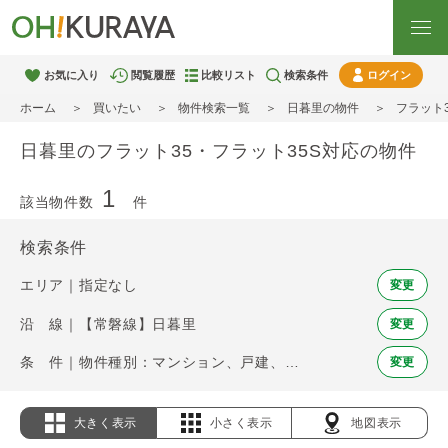
お気に入り
閲覧履歴
比較リスト
検索条件
ログイン
ホーム
買いたい
物件検索一覧
日暮里の物件
フラット
日暮里のフラット35・フラット35S対応の物件
1
該当物件数
件
検索条件
エリア｜指定なし
変更
沿 線｜【常磐線】日暮里
変更
条 件｜物件種別：マンション、戸建、土地 / フラット35・フラット35S
変更
大きく表示
小さく表示
地図表示