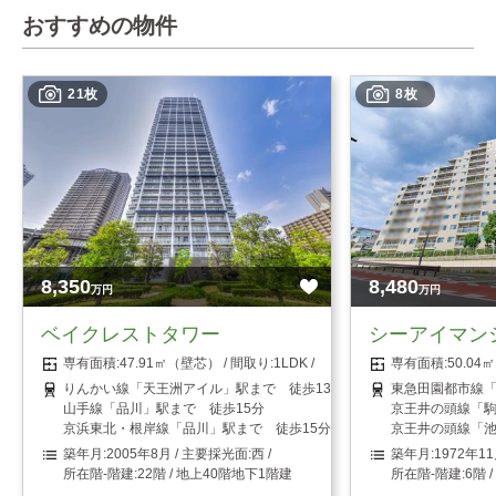
おすすめの物件
21枚
8枚
8,350
8,480
万円
万円
ベイクレストタワー
シーアイマン
47.91㎡（壁芯）
1LDK
50.0
りんかい線「天王洲アイル」駅まで 徒歩13分
東急田園都市線「
山手線「品川」駅まで 徒歩15分
京王井の頭線「駒
京浜東北・根岸線「品川」駅まで 徒歩15分
京王井の頭線「池
2005年8月
西
1972年1
22階 / 地上40階地下1階建
6階 