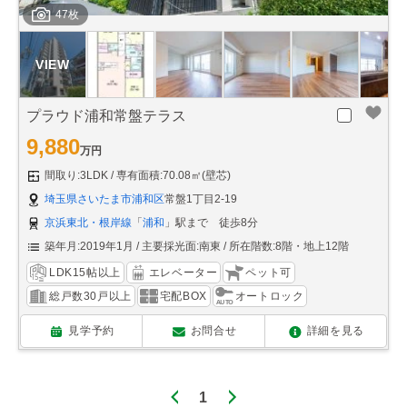
47枚
プラウド浦和常盤テラス
9,880
万円
間取り:3LDK
専有面積:70.08㎡(壁芯)
埼玉県さいたま市浦和区
常盤1丁目2-19
京浜東北・根岸線
「
浦和
」駅まで 徒歩8分
築年月:2019年1月
主要採光面:南東
所在階数:8階・地上12階
LDK15帖以上
エレベーター
ペット可
総戸数30戸以上
宅配BOX
オートロック
見学予約
お問合せ
詳細を見る
1