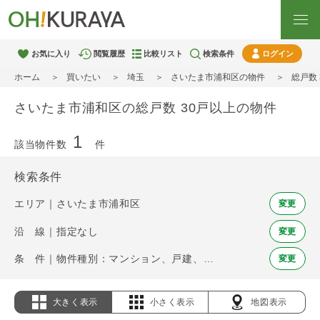
お気に入り
閲覧履歴
比較リスト
検索条件
ログイン
ホーム
買いたい
埼玉
さいたま市浦和区の物件
総戸数
さいたま市浦和区の総戸数 30戸以上の物件
1
該当物件数
件
検索条件
エリア｜さいたま市浦和区
変更
沿 線｜指定なし
変更
条 件｜物件種別：マンション、戸建、土地 / 総戸数 30戸以上
変更
大きく表示
小さく表示
地図表示