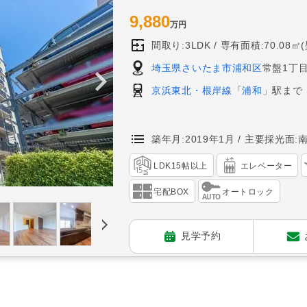
9,880
万円
間取り:3LDK
専有面積:70.08㎡
埼玉県さいたま市浦和区
常盤1丁目
京浜東北・根岸線
「
浦和
」駅まで
築年月:2019年1月
主要採光面:
LDK15帖以上
エレベーター
宅配BOX
オートロック
見学予約