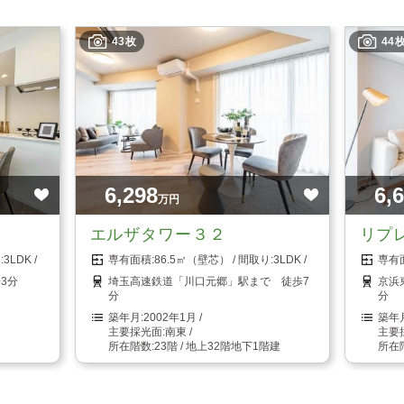
43枚
44
6,298
6,
万円
エルザタワー３２
リプ
3LDK
86.5㎡（壁芯）
3LDK
3分
埼玉高速鉄道「川口元郷」駅まで 徒歩7
京浜
分
分
2002年1月
南東
23階 / 地上32階地下1階建