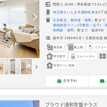
間取り:3LDK
専有面積:72.61㎡
埼玉県さいたま市浦和区
本太3丁目
京浜東北・根岸線
「
浦和
」駅まで
湘南新宿ライン(宇都宮～逗子)
「
高崎線
「
浦和
」駅まで 徒歩9分
築年月:1996年5月
主要採光面:
角部屋
最上階
リフォー
即引渡可
エレベーター
住宅ローン控除
見学予約
プラウド浦和常盤テラス