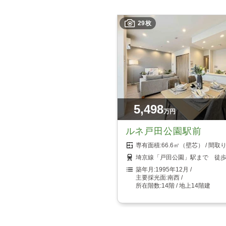
29枚
5,498
万円
ルネ戸田公園駅前
66.6㎡（壁芯）
埼京線「戸田公園」駅まで 徒歩
1995年12月
南西
14階 / 地上14階建