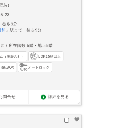
(壁芯)
5-23
 徒歩9分
浦和
」駅まで 徒歩9分
南西
所在階数:5階・地上5階
ム（履歴含む）
LDK15帖以上
宅配BOX
オートロック
お問合せ
詳細を見る