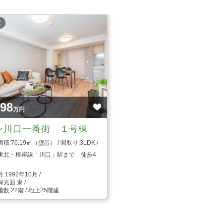
枚
698
万円
レ川口一番街 １号棟
76.19㎡（壁芯）
3LDK
東北・根岸線「川口」駅まで 徒歩4
1992年10月
東
22階 / 地上25階建