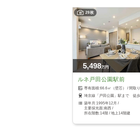
29枚
5,498
万円
ルネ戸田公園駅前
66.6㎡（壁芯）
埼京線「戸田公園」駅まで 徒歩
1995年12月
南西
14階 / 地上14階建