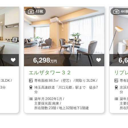
43枚
44
6,298
6,
万円
エルザタワー３２
リプ
3LDK
86.5㎡（壁芯）
3LDK
3分
埼玉高速鉄道「川口元郷」駅まで 徒歩7
京浜
分
分
2002年1月
南東
23階 / 地上32階地下1階建