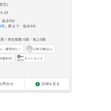
(壁芯)
5-23
 徒歩9分
浦和
」駅まで 徒歩9分
南西
所在階数:5階・地上5階
ム（履歴含む）
LDK15帖以上
宅配BOX
オートロック
お問合せ
詳細を見る