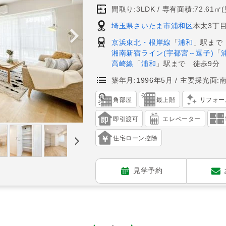
間取り:3LDK
専有面積:72.61㎡
埼玉県さいたま市浦和区
本太3丁目
京浜東北・根岸線
「
浦和
」駅まで
湘南新宿ライン(宇都宮～逗子)
「
高崎線
「
浦和
」駅まで 徒歩9分
築年月:1996年5月
主要採光面:
角部屋
最上階
リフォー
即引渡可
エレベーター
住宅ローン控除
見学予約