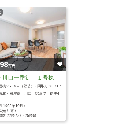
枚
698
万円
レ川口一番街 １号棟
76.19㎡（壁芯）
3LDK
東北・根岸線「川口」駅まで 徒歩4
1992年10月
東
22階 / 地上25階建