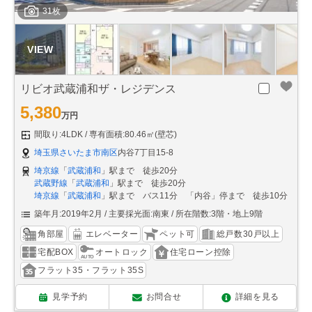
31枚
リビオ武蔵浦和ザ・レジデンス
5,380
万円
間取り:4LDK
専有面積:80.46㎡(壁芯)
埼玉県さいたま市南区
内谷7丁目15-8
埼京線
「
武蔵浦和
」駅まで 徒歩20分
武蔵野線
「
武蔵浦和
」駅まで 徒歩20分
埼京線
「
武蔵浦和
」駅まで バス11分 「内谷」停まで 徒歩10分
築年月:2019年2月
主要採光面:南東
所在階数:3階・地上9階
角部屋
エレベーター
ペット可
総戸数30戸以上
宅配BOX
オートロック
住宅ローン控除
フラット35・フラット35S
見学予約
お問合せ
詳細を見る