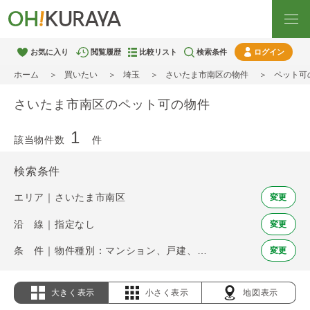
お気に入り
閲覧履歴
比較リスト
検索条件
ログイン
ホーム
買いたい
埼玉
さいたま市南区の物件
ペット可
さいたま市南区のペット可の物件
1
該当物件数
件
検索条件
エリア｜さいたま市南区
変更
沿 線｜指定なし
変更
条 件｜物件種別：マンション、戸建、土地 / ペット可
変更
大きく表示
小さく表示
地図表示