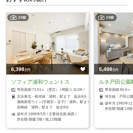
29枚
29枚
6,398
5,498
万円
万円
ソフィア浦和ウェントス
ルネ戸田公園
72.61㎡（壁芯）
3LDK
66.6
京浜東北・根岸線「浦和」駅まで 徒歩9分
埼京線「戸田公園
湘南新宿ライン(宇都宮～逗子)「浦和」駅まで 徒歩9分
1995年1
高崎線「浦和」駅まで 徒歩9分
14階
1996年5月
南西
5階 / 地上5階建